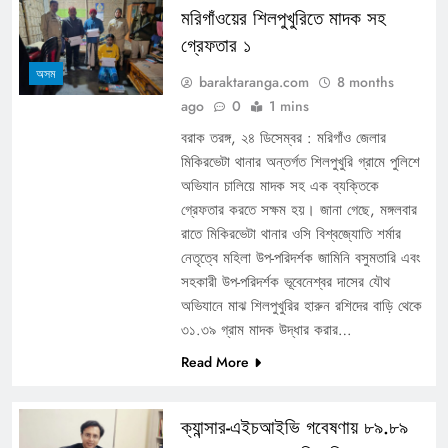
মরিগাঁওয়ের শিলপুখুরিতে মাদক সহ
গ্রেফতার ১
অসম
baraktaranga.com
8 months
ago
0
1 mins
বরাক তরঙ্গ, ২৪ ডিসেম্বর : মরিগাঁও জেলার
মিকিরভেটা থানার অন্তর্গত শিলপুখুরি গ্রামে পুলিশে
অভিযান চালিয়ে মাদক সহ এক ব্যক্তিকে
গ্রেফতার করতে সক্ষম হয়। জানা গেছে, মঙ্গলবার
রাতে মিকিরভেটা থানার ওসি বিশ্বজ্যোতি শর্মার
নেতৃত্বে মহিলা উপ-পরিদর্শক জামিনি বসুমতারি এবং
সহকারী উপ-পরিদর্শক ভূবেনেশ্বর দাসের যৌথ
অভিযানে মাঝ শিলপুখুরির হারুন রশিদের বাড়ি থেকে
৩১.৩৯ গ্রাম মাদক উদ্ধার করার…
Read More
ক্যান্সার-এইচআইভি গবেষণায় ৮৯.৮৯