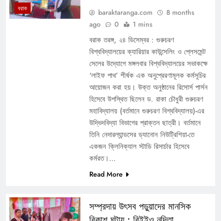
বরাক
baraktaranga.com
8 months
ago
0
1 mins
বরাক তরঙ্গ, ২৪ ডিসেম্বর : গুরুচরণ
বিশ্ববিদ্যালয়ের ক্যারিয়ার কাউন্সেলিং ও প্লেসমেন্ট
সেলের উদ্যোগে মঙ্গলবার বিশ্ববিদ্যালয়ের সভাকক্ষে
‘লাইফ পাথ’ শীর্ষক এক অনুপ্রেরণামূলক কর্মসূচির
আয়োজন করা হয়। উক্ত অনুষ্ঠানের রিসোর্স পার্সন
হিসেবে উপস্থিত ছিলেন ড. রাকা চৌধুরী গুরুচরণ
মহাবিদ্যালয় (বর্তমানে গুরুচরণ বিশ্ববিদ্যালয়)-এর
উদ্ভিদবিদ্যা বিভাগের প্রাক্তন ছাত্রী। বর্তমানে
তিনি নেদারল্যান্ডসের ড্যানোন নিউট্রিশিয়া-তে
একজন ক্লিনিক্যাল স্টাডি রিসার্চার হিসেবে
কর্মরত।…
Read More
সম্প্রদায় উৎসব পড়ুয়াদের মানসিক
বিকাশ ঘটায় : বিইইও নন্দিতা