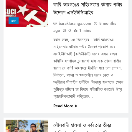
কার্বি আংলঙের সহিংসতার ঘটনায় গভীর
উদ্বেগ এসইউসিআইর
অসম
baraktaranga.com
8 months
ago
0
1 mins
বরাক তরঙ্গ, ২৪ ডিসেম্বর : কার্বি আংলঙের
সহিংসতার ঘটনায় গভীর উদ্বেগ প্রকাশ করে
এসইউসিআই (কমিউনিস্ট) দলের অসম রাজ্য
কমিটির সম্পাদক চন্দ্রলেখা দাস এক প্রেস বার্তায়
বলেন যে কার্বি আংলংয়ে দীর্ঘদিন ধরে চলা শোষণ,
নির্যাতন, বঞ্চনা ও ক্ষমতাসীন দলের নেতা ও
মন্ত্রীদের সীমাহীন দুর্নীতির বিরুদ্ধে জনগণের ক্ষোভ
পুঞ্জীভূত হচ্ছিল তা বিপথে পরিচালিত করতেই উগ্র
প্রাদেশিকতাবাদী শক্তিকে…
Read More
মৌলবাদী হামলা ও বর্বরতার তীব্র