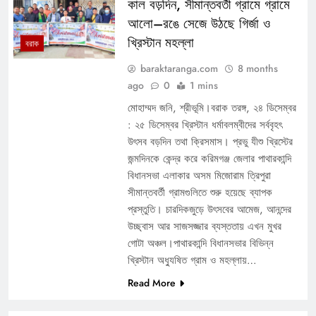
কাল বড়দিন, সীমান্তবর্তী গ্রামে গ্রামে
আলো–রঙে সেজে উঠছে গির্জা ও
খ্রিস্টান মহল্লা
বরাক
baraktaranga.com
8 months
ago
0
1 mins
মোহাম্মদ জনি, শ্রীভূমি।বরাক তরঙ্গ, ২৪ ডিসেম্বর
: ২৫ ডিসেম্বর খ্রিস্টান ধর্মাবলম্বীদের সর্ববৃহৎ
উৎসব বড়দিন তথা ক্রিসমাস। প্রভু যীশু খ্রিস্টের
জন্মদিনকে কেন্দ্র করে করিমগঞ্জ জেলার পাথারকান্দি
বিধানসভা এলাকার অসম মিজোরাম ত্রিপুরা
সীমান্তবর্তী গ্রামগুলিতে শুরু হয়েছে ব্যাপক
প্রস্তুতি। চারদিকজুড়ে উৎসবের আমেজ, আনন্দের
উচ্ছ্বাস আর সাজসজ্জার ব্যস্ততায় এখন মুখর
গোটা অঞ্চল।পাথারকান্দি বিধানসভার বিভিন্ন
খ্রিস্টান অধ্যুষিত গ্রাম ও মহল্লায়…
Read More