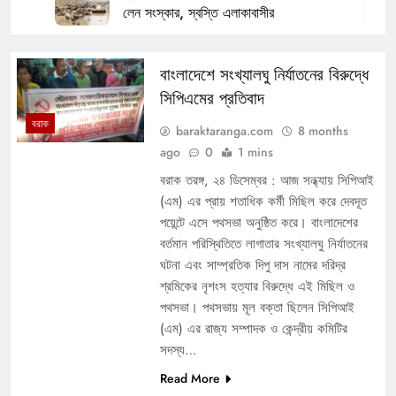
লেন সংস্কার, স্বস্তি এলাকাবাসীর
17 Minutes Ago
শিলচরে যথাযোগ্য মর্যাদায় পালিত বিশ্বকবি
বাংলাদেশে সংখ্যালঘু নির্যাতনের বিরুদ্ধে
রবীন্দ্রনাথের প্রয়াণ দিবস
সিপিএমের প্রতিবাদ
23 Minutes Ago
বরাক
baraktaranga.com
8 months
বইয়ের বাইরে সমাজসেবার পাঠ, স্বচ্ছতা অভিযানে
ago
0
1 mins
উজ্জ্বল মাকুন্দা খ্রিস্টিয়ান স্কুল
বরাক তরঙ্গ, ২৪ ডিসেম্বর : আজ সন্ধ্যায় সিপিআই
28 Minutes Ago
(এম) এর প্রায় শতাধিক কর্মী মিছিল করে দেবদূত
হাইলাকান্দিতে রাজ্য পর্যায়ের শিশু বিজ্ঞান কংগ্রেস
পয়েন্টে এসে পথসভা অনুষ্ঠিত করে। বাংলাদেশের
আয়োজনের আশ্বাস মিলন দাসের
বর্তমান পরিস্থিতিতে লাগাতার সংখ্যালঘু নির্যাতনের
37 Minutes Ago
ঘটনা এবং সাম্প্রতিক দিপু দাস নামের দরিদ্র
শিলচরে ভারতীয় শিক্ষণ মণ্ডলের উদ্যোগে ব্যাস
শ্রমিকের নৃশংস হত্যার বিরুদ্ধে এই মিছিল ও
পূজা ও গুরুপূর্ণিমা উদযাপন
পথসভা। পথসভায় মূল বক্তা ছিলেন সিপিআই
2 Hours Ago
(এম) এর রাজ্য সম্পাদক ও কেন্দ্রীয় কমিটির
ধলাইয়ে নিখোঁজ গৃহবধূর মৃতদেহ উদ্ধার, প্রধান
সদস্য…
শিক্ষককে ঘিরে স্বামীর অভিযোগ
Read More