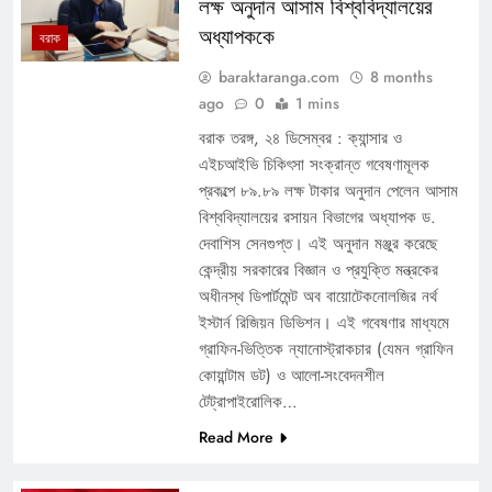
লক্ষ অনুদান আসাম বিশ্ববিদ্যালয়ের
অধ্যাপককে
বরাক
baraktaranga.com
8 months
ago
0
1 mins
বরাক তরঙ্গ, ২৪ ডিসেম্বর : ক্যান্সার ও
এইচআইভি চিকিৎসা সংক্রান্ত গবেষণামূলক
প্রকল্পে ৮৯.৮৯ লক্ষ টাকার অনুদান পেলেন আসাম
বিশ্ববিদ্যালয়ের রসায়ন বিভাগের অধ্যাপক ড.
দেবাশিস সেনগুপ্ত। এই অনুদান মঞ্জুর করেছে
কেন্দ্রীয় সরকারের বিজ্ঞান ও প্রযুক্তি মন্ত্রকের
অধীনস্থ ডিপার্টমেন্ট অব বায়োটেকনোলজির নর্থ
ইস্টার্ন রিজিয়ন ডিভিশন। এই গবেষণার মাধ্যমে
গ্রাফিন-ভিত্তিক ন্যানোস্ট্রাকচার (যেমন গ্রাফিন
কোয়ান্টাম ডট) ও আলো-সংবেদনশীল
টেট্রাপাইরোলিক…
Read More