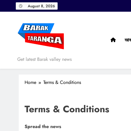
Skip
August 8, 2026
to
content
বরা
Barak Taranga
Get latest Barak valley news
Home
Terms & Conditions
Terms & Conditions
Spread the news