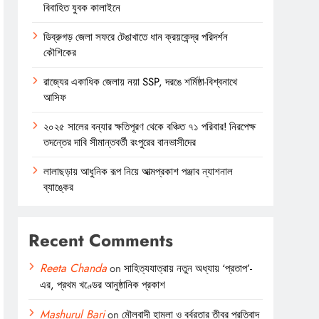
বিবাহিত যুবক কালাইনে
ডিব্রুগড় জেলা সফরে টেঙাখাতে ধান ক্রয়কেন্দ্র পরিদর্শন
কৌশিকের
রাজ্যের একাধিক জেলায় নয়া SSP, দরঙে শর্মিষ্ঠা-বিশ্বনাথে
আসিফ
২০২৫ সালের বন্যার ক্ষতিপূরণ থেকে বঞ্চিত ৭১ পরিবার! নিরপেক্ষ
তদন্তের দাবি সীমান্তবর্তী রংপুরের বানভাসীদের
লালাছড়ায় আধুনিক রূপ নিয়ে আত্মপ্রকাশ পঞ্জাব ন্যাশনাল
ব্যাঙ্কের
Recent Comments
Reeta Chanda
on
সাহিত্যযাত্রায় নতুন অধ্যায় ‘প্রতাপ’-
এর, প্রথম খণ্ডের আনুষ্ঠানিক প্রকাশ
Mashurul Bari
on
মৌলবাদী হামলা ও বর্বরতার তীব্র প্রতিবাদ