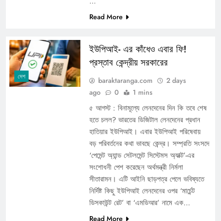
…
Read More
ইউপিআই- এর কাঁধেও এবার ফি!
প্রস্তাব কেন্দ্রীয় সরকারের
দেশ
baraktaranga.com
2 days
ago
0
1 mins
৫ আগস্ট : বিনামূল্যে লেনদেনের দিন কি তবে শেষ
হতে চলল? ভারতের ডিজিটাল লেনদেনের প্রধান
হাতিয়ার ইউপিআই। এবার ইউপিআই পরিষেবায়
বড় পরিবর্তনের কথা ভাবছে কেন্দ্র। সম্প্রতি সংসদে
‘পেমেন্ট অ্যান্ড সেটলমেন্ট সিস্টেমস অ্যাক্ট’-এর
সংশোধনী পেশ করেছেন অর্থমন্ত্রী নির্মলা
সীতারামন। এটি আইনি ছাড়পত্র পেলে ভবিষ্যতে
নির্দিষ্ট কিছু ইউপিআই লেনদেনের ওপর ‘মার্চেন্ট
ডিসকাউন্ট রেট’ বা ‘এমডিআর’ নামে এক…
Read More