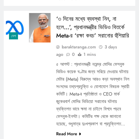
‘৩ দিনের মধ্যে ব্যবস্থা নিন, না
হলে…’, প্রধানমন্ত্রীর ভিডিও বিতর্কে
Meta-র ‘রক্ষা কবচ’ সরানোর হুঁশিয়ারি
দেশ
baraktaranga.com
3 days
ago
0
1 mins
৫ আগস্ট : প্রধানমন্ত্রী নরেন্দ্র মোদির ফেসবুক
ভিডিও কয়েক ঘণ্টার জন্য সরিয়ে দেওয়ার ঘটনায়
মেটার (Meta) বিরুদ্ধে আরও কড়া অবস্থান নিল
সংসদের তথ্যপ্রযুক্তি ও যোগাযোগ বিষয়ক স্থায়ী
কমিটি। Meta-র প্রতিষ্ঠাতা ও CEO মার্ক
জ়ুকেরবার্গ মোদির ভিডিয়ো সরানোর ঘটনায়
ব্যক্তিগত ভাবে ক্ষমা না চাইলে বিপদে পড়বে
ফেসবুক-ইনস্টা। কমিটির পক্ষ থেকে জানানো
হয়েছে, শুধুমাত্র দুঃখপ্রকাশ বা প্রযুক্তিগত…
Read More