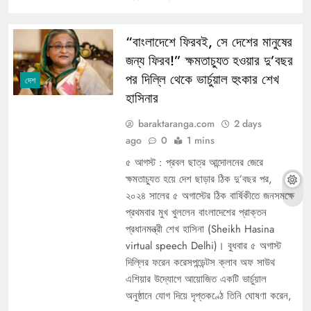
“বাংলাদেশে ফিরবই, সে দেশের মানুষের
জন্য ফিরব!” ক্ষমতাচ্যুত হওয়ার দু’বছর
পর দিল্লি থেকে ভার্চুয়াল হুংকার শেখ
দেশ
হাসিনার
baraktaranga.com
2 days
ago
0
1 mins
৫ আগস্ট : প্রবল ছাত্র আন্দোলনের জেরে
ক্ষমতাচ্যুত হয়ে দেশ ছাড়ার ঠিক দু’বছর পর,
২০২৪ সালের ৫ অগাস্টের ঠিক বার্ষিকীতে জনসমক্ষে
প্রথমবার মুখ খুললেন বাংলাদেশের প্রাক্তন
প্রধানমন্ত্রী শেখ হাসিনা (Sheikh Hasina
virtual speech Delhi)। বুধবার ৫ অগাস্ট
দিল্লির ফরেন করেসপন্ডেন্টস ক্লাব অফ সাউথ
এশিয়ার উদ্যোগে আয়োজিত একটি ভার্চুয়াল
অনুষ্ঠানে যোগ দিয়ে দৃপ্তকণ্ঠে তিনি ঘোষণা করেন,