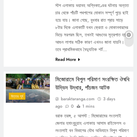
স্টপ এলাকায় ভয়াবহ অগ্নিকাণ্ডের ঘটনায় অন্তত
চার থেকে পাঁচটি পথপাশের দোকান সম্পূর্ণ পুড়ে ছাই
হয়ে যায়। জানা গেছে, বুধবার রাত প্রায় সাড়ে
৮টার দিকে এলাকাটি যখন ক্রেতা ও দোকানদারদের
ভিড়ে সরগরম ছিল, তখনই আগুনের সূত্রপাত হয়।
আগুন লাগার সঠিক কারণ এখনও জানা যায়নি।
তবে প্রাথমিকভাবে বৈদ্যুতিক শর্ট…
Read More
মিজোরামে বিপুল পরিমাণ সংরক্ষিত ঔষধি
উদ্ভিদ উদ্ধার, পাঁচজন আটক
উত্তর পূর্ব
baraktaranga.com
3 days
ago
0
1 mins
বরাক তরঙ্গ, ৫ আগস্ট : মিজোরামের লংতলাই
জেলার হমাংবুচুয়াহ এলাকায় আসাম রাইফেলস ও
লংতলাই বন বিভাগের যৌথ অভিযানে বিপুল পরিমাণ