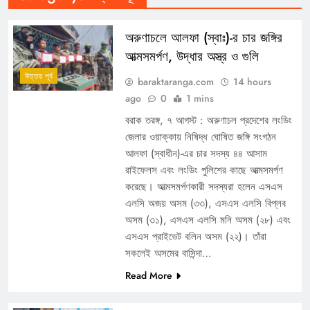
অরুণাচলে আলফা (স্বাঃ)-র চার জঙ্গির
আত্মসমর্পণ, উদ্ধার অস্ত্র ও গুলি
উত্তর পূর্ব
baraktaranga.com
14 hours
ago
0
1 mins
বরাক তরঙ্গ, ৭ আগস্ট : অরুণাচল প্রদেশের লংডিং
জেলার ওয়াক্কায় নিষিদ্ধ ঘোষিত জঙ্গি সংগঠন
আলফা (স্বাধীন)-এর চার সদস্য ৪৪ আসাম
রাইফেলস এবং লংডিং পুলিশের কাছে আত্মসমর্পণ
করেছে। আত্মসমর্পণকারী সদস্যরা হলেন এসএস
এলসি অজয় অসম (৩৩), এসএস এলসি বিপ্লব
অসম (৩১), এসএস এলসি মনি অসম (২৮) এবং
এসএস প্রাইভেট বলিন অসম (২২)। তাঁরা
সকলেই অসমের বাসিন্দা…
Read More