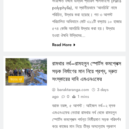
সংরক্ষিত ঔষধি উদ্ভিদ প্যারিস পলিফাইলা (Paris
polyphylla), যা স্থানীয়ভাবে ‘আনচিরি’ নামে
পরিচিত, উদ্ধার করা হয়েছে। গত ৩ আগস্ট
পরিচালিত অভিযানে মোট ৩১১টি বস্তায় ১০ হাজার
৫৭৪ কেজি আনচিরি উদ্ধার করা হয়। উদ্ধার
হওয়া ঔষধি উদ্ভিদের…
Read More
রামথার নর্থ–রামহলুন স্পোর্টস কমপ্লেক্স
সড়ক নির্মাণের মান নিয়ে প্রশ্ন, দ্রুত
সংস্কারের দাবি এমএনএফের
উত্তর পূর্ব
baraktaranga.com
3 days
ago
0
1 mins
বরাক তরঙ্গ, ৫ আগস্ট : আইজল নর্থ–২ ব্লক
এমএনএফের নেতারা রামথার নর্থ থেকে রামহলুন
স্পোর্টস কমপ্লেক্স পর্যন্ত নির্মীয়মাণ সড়ক পরিদর্শন
করে কাজের মান নিয়ে তীব্র অসন্তোষ প্রকাশ