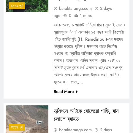
উত্তর পূর্ব
baraktaranga.com
2 days
ago
0
1 mins
বরাক তরঙ্গ, ৬ আগস্ট : মিজোরামের লুংলাই জেলার
মুয়ালথুয়াম ‘এন’ এলাকার ১৫ বছর বয়সী কিশোরী
এইচ রামদিনপুই (H. Ramdinpui)-এর মরদেহ
উদ্ধার করেছে পুলিশ। মঙ্গলবার রাতে নিখোঁজ
হওয়ার পর স্থানীয় বাসিন্দারা ব্যাপক তল্লাশি
চালান। অবশেষে পরদিন সকাল প্রায় ১০টা ৩০
মিনিটে মুয়ালথুয়াম নর্থ এলাকার এম/এস সংলগ্ন
ঝোপের মধ্যে তার মরদেহ উদ্ধার হয়। স্থানীয়
সূত্রে জানা গেছে,…
Read More
ভূমিধসে আটকে বোলেরো গাড়ি, যান
চলাচল ব্যাহত
উত্তর পূর্ব
baraktaranga.com
2 days