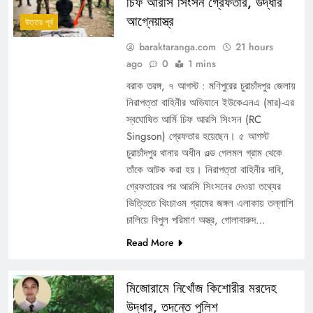
চিফ আরসি সিংসন গ্রেফতার, উদ্ধার
আগ্নেয়াস্ত্র
উত্তর পূর্ব
baraktaranga.com
21 hours
ago
0
1 mins
বরাক তরঙ্গ, ৭ আগস্ট : মণিপুরের চুরাচাঁদপুর জেলায়
নিরাপত্তা বাহিনীর অভিযানে ইউকেএনএ (মার)-এর
স্বঘোষিত আর্মি চিফ আরসি সিংসন (RC
Singson) গ্রেফতার হয়েছেন। ৫ আগস্ট
চুরাচাঁদপুর থানার অধীন ওল্ড গেলমল গ্রাম থেকে
তাঁকে আটক করা হয়। নিরাপত্তা বাহিনীর দাবি,
গ্রেফতারের পর আরসি সিংসনের দেওয়া তথ্যের
ভিত্তিতে থিংচাওম গ্রামের জঙ্গল এলাকায় তল্লাশি
চালিয়ে বিপুল পরিমাণ অস্ত্র, গোলাবারুদ…
Read More
মিজোরামে নিখোঁজ কিশোরীর মরদেহ
উদ্ধার, তদন্তে পুলিশ