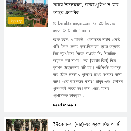
সভায় উত্তেজনা, জনতা-পুলিশ সংঘর্ষে
আহত একাধিক
উত্তর পূর্ব
baraktaranga.com
20 hours
ago
0
1 mins
বরাক তরঙ্গ, ৭ আগস্ট : মেঘালয়ের সাউথ ওয়েস্ট
খাসি হিলস জেলার ফ্লাংদিলোইন গ্রামে শুক্রবার
হিমা ল্যাংরিনের সিয়েম নাংতেই সিং সিয়েমিয়ং
আহ্বান করা সাধারণ সভা (ডরবার হিমা) ঘিরে
ব্যাপক উত্তেজনার সৃষ্টি হয়। পরিস্থিতি অশান্ত
হয়ে উঠলে জনতা ও পুলিশের মধ্যে সংঘর্ষের ঘটনা
ঘটে। এতে কয়েকজন সাধারণ মানুষ এবং একাধিক
পুলিশকর্মী আহত হন।জানা গেছে, হিমার
প্রশাসনিক কার্যক্রম,…
Read More
ইউকেএনএ (মার)-এর স্বঘোষিত আর্মি