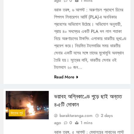
ago
0
1 mins
বরাক তরঙ্গ, ৬ আগস্ট : অরুণাচল প্রদেশে চিনের
পিপলস লিবারেশন আর্মি (PLA)-র অনধিকার
প্রবেশের অভিযোগ উঠেছে। অভিযোগ অনুযায়ী,
প্রায় ৪০ সদস্যের একটি PLA দল লাল পতাকা
নিয়ে অরুণাচলের টাকসিং এলাকায় ভারতীয় ভূখণ্ডে
প্রবেশ করে। নিয়মিত টহলদারির সময় ভারতীয়
সেনার একটি দলের সঙ্গে তাদের মুখোমুখি অবস্থান
তৈরি হয়। সূত্রের দাবি, ভারতীয় সেনার ওই
টহলদলে ২০ জন…
Read More
ভয়াবহ অগ্নিকাণ্ডে পুড়ে ছাই অন্তত
৪-৫টি দোকান
উত্তর পূর্ব
baraktaranga.com
2 days
ago
0
1 mins
বরাক তরঙ্গ, ৫ আগস্ট : মেঘালয়ের লাবানের লাস্ট