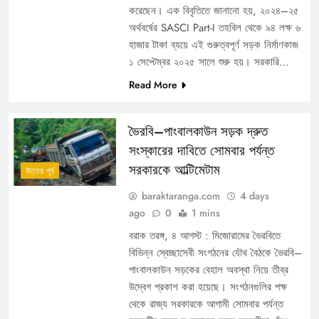
করেছেন। এক বিবৃতিতে জানানো হয়, ২০২৪–২৫
অর্থবর্ষের SASCI Part-I তহবিল থেকে ৯৪ লক্ষ ৬
হাজার টাকা ব্যয়ে এই গুরুত্বপূর্ণ সড়ক নির্মাণকাজ
১ সেপ্টেম্বর ২০২৫ সালে শুরু হয়। সরকারি…
Read More
ভৈরবি–পাংবালকাউন সড়ক দ্রুত
সংস্কারের দাবিতে সোমবার পর্যন্ত
সরকারকে আল্টিমেটাম
উত্তর পূর্ব
baraktaranga.com
4 days
ago
0
1 mins
বরাক তরঙ্গ, ৪ আগস্ট : মিজোরামের ভৈরবিতে
বিভিন্ন স্বেচ্ছাসেবী সংগঠনের যৌথ বৈঠকে ভৈরবি–
পাংবালকাউন সড়কের বেহাল অবস্থা নিয়ে তীব্র
উদ্বেগ প্রকাশ করা হয়েছে। সংগঠনগুলির পক্ষ
থেকে রাজ্য সরকারকে আগামী সোমবার পর্যন্ত