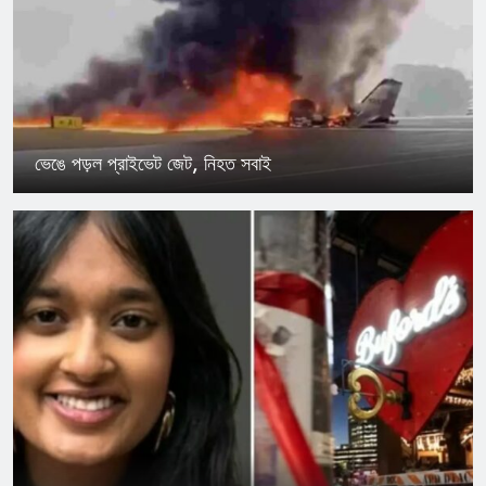
ভেঙে পড়ল প্রাইভেট জেট, নিহত সবাই