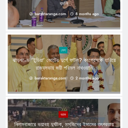
বদলি
baraktaranga.com
8 months ago
দেশ
ঝাড়খণ্ডে ‘ইন্ডিয়া’ জোটের দুর্গে ফাটল? কংগ্রেসকে হারিয়ে
রাজ্যসভায় জয়ী পরিমল নাথওয়ানি
baraktaranga.com
2 months ago
বরাক
নিলামবাজারে ভয়াবহ দুর্ঘটনা, মসজিদের ইমামের তৎপরতায়