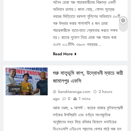
অবৈধ চোরা গরু পাচারকারীদের বিরুদ্ধে একটি
অভিযান চালায়। জানা গেছে, গোপন সূত্রের
খবরের ভিত্তিতে বরসলা পুলিশের অভিযানে ৩০টি
গরু উদ্ধার করার পাশাপাশি ৪ জন চোরা
পাচারকারীকে হাতে-নাতে গ্রেফতার করতে সক্ষম
হয়। রাতের সুযোগ নিয়ে চোরা গরু পাচার করা
এএস -০১-টিসি- ৩৬০৮ নম্বরের…
Read More
শুরু মাতৃভূমি কাপ, উদ্বোধনী ম্যাচে জয়ী
জামালপুর এফসি
খেলাধুলা
baraktaranga.com
2 hours
ago
0
1 mins
বরাক তরঙ্গ, ৯ আগস্ট : কয়েক হাজার ফুটবলপ্রেমী
দর্শকের উপস্থিতি এবং বর্ণাঢ্য সাংস্কৃতিক
অনুষ্ঠানের মধ্য দিয়ে রবিবার বিকেলে ধলাইয়ের
বিএনএমপি এইচএস স্কুলের খেলার মাঠে শুরু হল