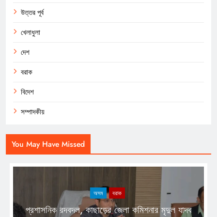
উত্তর পূর্ব
খেলাধুলা
দেশ
বরাক
বিদেশ
সম্পাদকীয়
You May Have Missed
অসম
বরাক
প্রশাসনিক রদবদল, কাছাড়ের জেলা কমিশনার মৃদুল যাদব