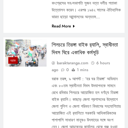
কংগ্রেসের সহ-সভাপতি সুজন দত্ত দলীয় পতাকা
উত্তোলন করেন। এরপর ১৯৪২ সালের ঐতিহাসিক
ভারত ছাড়ো আন্দোলনের অন্যতম…
Read More
শিলচরে তিরঙ্গা বাইক র‍্যালি, স্বাধীনতা
দিবস ঘিরে একাধিক কর্মসূচি
বরাক
baraktaranga.com
6 hours
ago
0
1 mins
বরাক তরঙ্গ, ৯ আগস্ট : ‘হর ঘর তিরঙ্গা’ অভিযান
এবং ৮০তম স্বাধীনতা দিবস উদযাপনকে সামনে
রেখে রবিবার শিলচরে আয়োজিত হল বর্ণাঢ্য তিরঙ্গা
বাইক র‍্যালি। কাছাড় জেলা প্রশাসনের উদ্যোগে
জেলা পুলিশ ও জেলা পরিবহণ বিভাগের সহযোগিতায়
আয়োজিত এই র‍্যালিতে সরকারি আধিকারিকদের
পাশাপাশি সাধারণ মানুষও উৎসাহের সঙ্গে অংশ
নেন। জেলা আয়ুক্তের কার্যালয় থেকে শুরু হওয়া