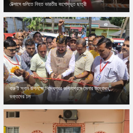
টেক্সাসে গুলিতে নিহত ভারতীয় বংশোদ্ভূত ছাত্রী
বারুণী স্নান উপলক্ষে সিদ্ধেশ্বর কপিলাশ্রমে মেলার উদ্বোধন,
ভক্তদের ঢল