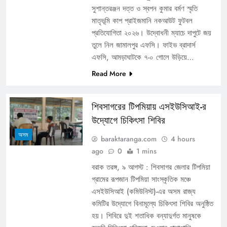
সুশান্তরঞ্জন দত্ত ও স্বপন কুমার বর্মণ স্মৃতি
মাতৃভূমি কাপ প্রাইজমানি নকআউট ফুটবল
প্রতিযোগিতা ২০২৬। উদ্বোধনী ম্যাচে দাপুটে জয়
তুলে নিল জামালপুর এফসি। ফাইভ ব্রাদার্স
এফসি, আমড়াঘাটকে ৭-০ গোলে উড়িয়ে…
Read More
শিবসাগরের টিপমিয়ায় এসইউসিআই-র
উদ্যোগে চিকিৎসা শিবির
অসম
baraktaranga.com
4 hours
ago
0
1 mins
বরাক তরঙ্গ, ৯ আগস্ট : শিবসাগর জেলার টিপমিয়া
গ্রামের রূপজান টিপমিয়া সাংস্কৃতিক মঞ্চে
এসইউসিআই (কমিউনিস্ট)-এর অসম রাজ্য
কমিটির উদ্যোগে বিনামূল্যে চিকিৎসা শিবির অনুষ্ঠিত
হয়। শিবিরে দুই শতাধিক বন্যাদুর্গত মানুষকে