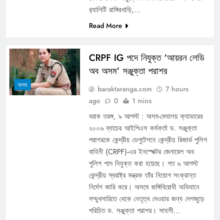
র‍্যালিটি রাঙ্গিরখাড়ি,…
Read More
CRPF IG পদে নিযুক্ত ‘আয়রন লেডি
অব অসম’ সঞ্জুক্তা পরাশর
অসম
baraktaranga.com
7 hours
ago
0
1 mins
বরাক তরঙ্গ, ৯ আগস্ট : অসম-মেঘালয় ক্যাডারের
২০০৬ ব্যাচের আইপিএস কর্মকর্তা ড. সঞ্জুক্তা
পরাশরকে কেন্দ্রীয় ডেপুটেশনে কেন্দ্রীয় রিজার্ভ পুলিশ
বাহিনী (CRPF)-এর ইনস্পেক্টর জেনারেল অব
পুলিশ পদে নিযুক্ত করা হয়েছে। গত ৬ আগস্ট
কেন্দ্রীয় স্বরাষ্ট্র মন্ত্রক তাঁর নিয়োগ সংক্রান্ত
নির্দেশ জারি করে। অসমে জঙ্গিবিরোধী অভিযানে
সম্মুখসারিতে থেকে নেতৃত্ব দেওয়ার জন্য দেশজুড়ে
পরিচিত ড. সঞ্জুক্তা পরাশর। সাহসী…