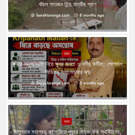
বাঁচল সাতজন হিন্দু যাত্রীর প্রাণ
baraktaranga.com
8 months ago
বরাক
কৃপার অনুপস্থিতি নিয়ে ক্ষুব্ধ জনতা ও দলীয় কর্মীরা; সোশ্যাল
মিডিয়ায় সমালোচনার ঝড়
baraktaranga.com
3 months ago
বরাক
মালুগ্রাম মহাপ্রভু কলোনিতে পুকুরে কাজে বাধা স্থানীয়দের,