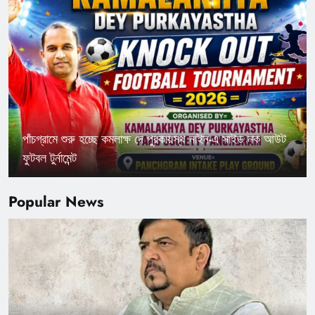
পাঁচগ্রামে শুরু হচ্ছে কমলাক্ষ দে পুরকায়স্থ নাইন-এ সাইড নক আউট
ফুটবল টুর্নামেন্ট
Popular News