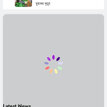
যুবকের মৃত্যু
20 Minutes Ago
রাঙ্গিরঘাটে পানীয় জল ও বিদ্যুৎ সমস্যার সমাধানে
উদ্যোগী আমিনুল হক
36 Minutes Ago
বাজারিছড়ায় বিশিষ্ট ব্যবসায়ী নিরঞ্জন রায়
প্রয়াত
1 Hour Ago
কাছাড়ে আসাম রাইফেলসের অভিযানে ১.১৭ কোটি
টাকার নিষিদ্ধ সামগ্রী বাজেয়াপ্ত
1 Hour Ago
লাহরিঘাটের বরসলায় ৩০টি চোরা গরুসহ চার
পাচারকারী গ্রেফতার
2 Hours Ago
শুরু মাতৃভূমি কাপ, উদ্বোধনী ম্যাচে জয়ী
জামালপুর এফসি
Latest News