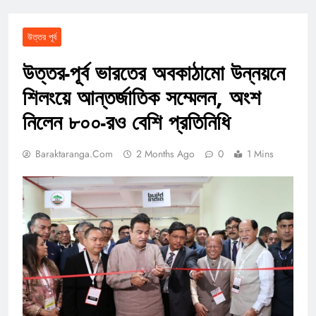
উত্তর পূর্ব
উত্তর-পূর্ব ভারতের অবকাঠামো উন্নয়নে
শিলংয়ে আন্তর্জাতিক সম্মেলন, অংশ
নিলেন ৮০০-রও বেশি প্রতিনিধি
Baraktaranga.com
2 Months Ago
0
1 Mins