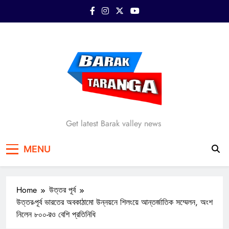
Skip
to
content
Barak Taranga
Get latest Barak valley news
MENU
Home
উত্তর পূর্ব
উত্তর-পূর্ব ভারতের অবকাঠামো উন্নয়নে শিলংয়ে আন্তর্জাতিক সম্মেলন, অংশ
নিলেন ৮০০-রও বেশি প্রতিনিধি