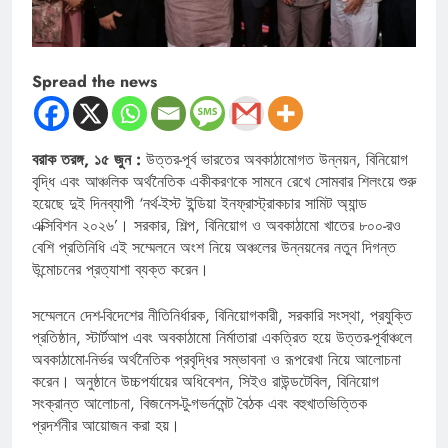
Spread the news
বরাক তরঙ্গ, ১৫ জুন :
উত্তর-পূর্ব ভারতের অবকাঠামোগত উন্নয়ন, বিনিয়োগ
বৃদ্ধি এবং আঞ্চলিক অর্থনৈতিক একীকরণকে সামনে রেখে সোমবার শিলংয়ে শুরু
হয়েছে দুই দিনব্যাপী ‘নর্থ-ইস্ট ইন্ডিয়া ইনফ্রাস্ট্রাকচার সামিট অ্যান্ড
এক্সিবিশন ২০২৬’। সরকার, শিল্প, বিনিয়োগ ও অবকাঠামো খাতের ৮০০-রও
বেশি প্রতিনিধি এই সম্মেলনে অংশ নিয়ে অঞ্চলের উন্নয়নের নতুন দিগন্ত
উন্মোচনের প্রত্যাশা ব্যক্ত করেন।
সম্মেলনে দেশ-বিদেশের নীতিনির্ধারক, বিনিয়োগকারী, সরকারি সংস্থা, প্রযুক্তি
প্রতিষ্ঠান, স্টার্টআপ এবং অবকাঠামো নির্মাতারা একত্রিত হয়ে উত্তর-পূর্বাঞ্চলে
অবকাঠামো-নির্ভর অর্থনৈতিক প্রবৃদ্ধির সম্ভাবনা ও রূপরেখা নিয়ে আলোচনা
করেন। অনুষ্ঠানে উচ্চপর্যায়ের অধিবেশন, সিইও রাউন্ডটেবিল, বিনিয়োগ
সংক্রান্ত আলোচনা, বিজনেস-টু-গভর্নমেন্ট বৈঠক এবং বহুখাতভিত্তিক
প্রদর্শনীর আয়োজন করা হয়।