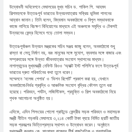
উদ্বোধনী অধিবেশনে মেঘালয়ের মুখ্য সচিব ড. শাকিল পি. আহমদ
শিল্পমহলকে উত্তর-পূর্ব ভারতের উন্নয়নযাত্রায় সক্রিয় ভূমিকা পালনের
আহ্বান জানান। তিনি বলেন, বিদ্যমান অবকাঠামো ও বিপুল সম্ভাবনাকে
কাজে লাগিয়ে বিচক্ষণ বিনিয়োগের মাধ্যমে এই অঞ্চলকে সমৃদ্ধি ও টেকসই
উন্নয়নের কেন্দ্র হিসেবে গড়ে তোলা সম্ভব।
উত্তর-পূর্বাঞ্চল উন্নয়ন মন্ত্রকের সচিব সঞ্জয় জাজু বলেন, অবকাঠামো শুধু
রাস্তা বা সেতু নির্মাণ নয়, বরং মানুষের সঙ্গে সুযোগ, ব্যবসার সঙ্গে বাজার এবং
সম্প্রদায়ের সঙ্গে উন্নত জীবনযাত্রার সংযোগ স্থাপনের মাধ্যম।
নাগাল্যান্ডের মুখ্যমন্ত্রী নেফিউ রিওও ‘অ্যাক্ট ইস্ট পলিসি’র ফলে উত্তর-পূর্ব
ভারতের দ্রুত পরিবর্তনের কথা তুলে ধরেন।
সম্মেলনে ‘নলেজ পেপার’ ও ‘ভিশন রিপোর্ট’ প্রকাশ করা হয়, যেখানে
অবকাঠামো-নির্ভর প্রবৃদ্ধি ও আঞ্চলিক সংযোগ বৃদ্ধির কৌশল তুলে ধরা
হয়েছে। পরিবহন, পর্যটন, লজিস্টিকস, প্রযুক্তি ও শিল্প অবকাঠামো নিয়ে
পৃথক আলোচনা অনুষ্ঠিত হয়।
এদিকে, এদিন শিলংয়ের পোলো গ্রাউন্ডে কেন্দ্রীয় সড়ক পরিবহন ও মহাসড়ক
মন্ত্রী নীতিন গড়করি মেঘালয়ে ৩,২১৪ কোটি টাকা ব্যয়ে নির্মিত ছয়টি জাতীয়
সড়ক প্রকল্পের ভিত্তিপ্রস্তর স্থাপন ও উদ্বোধন করেন। অনুষ্ঠানে
মুখ্যমন্ত্রী কনরাড কে. সাংমাসহ রাজ্যের শীর্ষ রাজনৈতিক ও প্রশাসনিক