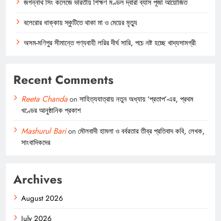
জগন্নাথ সিং কলেজে ভারতীয় শিক্ষণ মণ্ডল দ্বারা ব্যাস পূজা আয়োজিত
বলেরোর ধাক্কায় স্কুটিতে থাকা মা ও মেয়ের মৃত্যু
অসম-মণিপুর সীমান্তে পণ্যবাহী লরির দীর্ঘ সারি, পচে নষ্ট হচ্ছে খাদ্যসামগ্রী
Recent Comments
Reeta Chanda
on
সাহিত্যযাত্রায় নতুন অধ্যায় ‘প্রতাপ’-এর, প্রথম
খণ্ডের আনুষ্ঠানিক প্রকাশ
Mashurul Bari
on
মৌলবাদী হামলা ও বর্বরতার তীব্র প্রতিবাদ কবি, লেখক,
সাংবাদিকদের
Archives
August 2026
July 2026