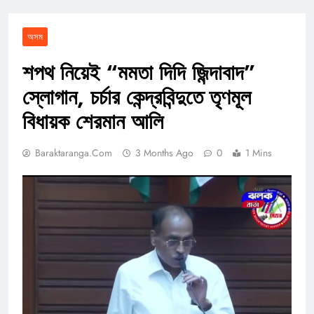
অসম
শপথ নিয়েই “মমতা দিদি জিন্দাবাদ”
স্লোগান, চর্চার কেন্দ্রবিন্দুতে তৃণমূল
বিধায়ক শেরমান আলি
Baraktaranga.com
3 Months Ago
0
1 Mins