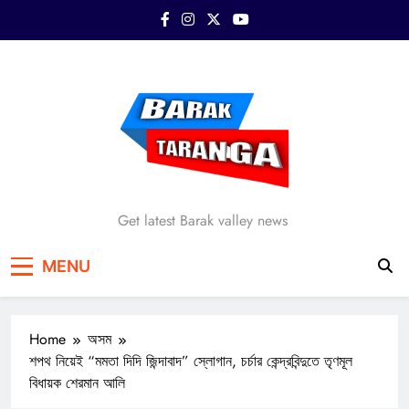
Skip
to
content
Barak Taranga
Get latest Barak valley news
MENU
Home
অসম
শপথ নিয়েই “মমতা দিদি জিন্দাবাদ” স্লোগান, চর্চার কেন্দ্রবিন্দুতে তৃণমূল
বিধায়ক শেরমান আলি