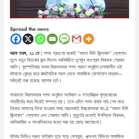
Spread the news
বরাক তরঙ্গ, ২১ মে :
শপথ গ্রহণের মঞ্চেই “মমতা দিদি জিন্দাবাদ” স্লোগান
তুলে নতুন বিতর্কের জন্ম দিলেন নবনির্বাচিত তৃণমূল কংগ্রেস বিধায়ক শেরমান
আলি। বৃহস্পতিবার অসম বিধানসভার শপথ গ্রহণ অনুষ্ঠান চলাকালীন এই
ঘটনাকে কেন্দ্র করে রাজনৈতিক মহল থেকে সামাজিক যোগাযোগ মাধ্যম—
সর্বত্রই শুরু হয়েছে ব্যাপক চর্চা।
সাধারণত বিধানসভার শপথ অনুষ্ঠান সংবিধান ও গণতান্ত্রিক মূল্যবোধের
গাম্ভীর্যের মধ্য দিয়েই সম্পন্ন হয়। তবে এদিন শপথ বাক্য পাঠ শেষ করে
নিজের আসনের দিকে যাওয়ার সময় আচমকাই উচ্ছ্বাসভরা কণ্ঠে “মমতা দিদি
জিন্দাবাদ” স্লোগান দেন শেরমান আলি। মুহূর্তের মধ্যেই উপস্থিত বিধায়ক,
আধিকারিক ও সাংবাদিকদের মধ্যে শুরু হয় জোর আলোচনা।
ঘটনার ভিডিও দ্রুত ভাইরাল হয়ে পড়ে ফেসবুক, এক্স-সহ বিভিন্ন সামাজিক