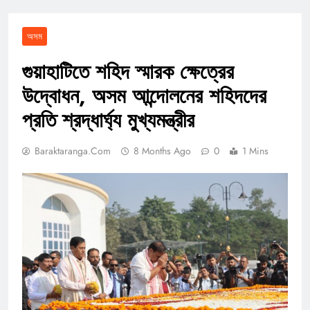
অসম
গুয়াহাটিতে শহিদ স্মারক ক্ষেত্রের
উদ্বোধন, অসম আন্দোলনের শহিদদের
প্রতি শ্রদ্ধার্ঘ্য মুখ্যমন্ত্রীর
Baraktaranga.com
8 Months Ago
0
1 Mins