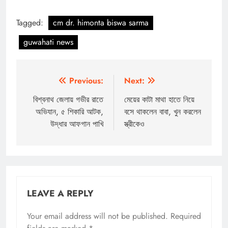
Tagged:
cm dr. himonta biswa sarma
guwahati news
Post
Previous:
Next:
navigation
বিশ্বনাথ জেলায় গভীর রাতে
মেয়ের কাটা মাথা হাতে নিয়ে
অভিযান, ৫ শিকারি আটক,
বসে থাকলেন বাবা, খুন করলেন
উদ্ধার আফগান পাখি
স্ত্রীকেও
LEAVE A REPLY
Your email address will not be published.
Required