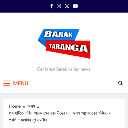
Skip
to
content
Barak Taranga
Get latest Barak valley news
MENU
Home
অসম
গুয়াহাটিতে শহিদ স্মারক ক্ষেত্রের উদ্বোধন, অসম আন্দোলনের শহিদদের
প্রতি শ্রদ্ধার্ঘ্য মুখ্যমন্ত্রীর