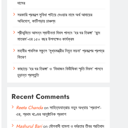
দাসের
সরকারি প্রকল্পে সুবিধা পাইয়ে দেওয়ার নামে অর্থ আদায়ের
অভিযোগ, কাটিগড়ায় চাঞ্চল্য
শ্রীভূমিতে আসন্ন স্বাধীনতা দিবস পালনে ‘হর ঘর তিরঙ্গা’ ‘বন্দে
মাতরম’-এর ১৫০ বছর উপলক্ষেও কার্যক্রম
মহাবীর পাবলিক স্কুলে ‘মুখ্যমন্ত্রীর নিযুত ময়না’ প্রকল্পের প্রপত্র
বিতরণ
কাছাড়ে ‘হর ঘর তিরঙ্গা’ ও ‘বিভাজন বিভীষিকা স্মৃতি দিবস’ পালনে
চূড়ান্ত প্রস্তুতি
Recent Comments
Reeta Chanda
on
সাহিত্যযাত্রায় নতুন অধ্যায় ‘প্রতাপ’-
এর, প্রথম খণ্ডের আনুষ্ঠানিক প্রকাশ
Mashurul Bari
on
মৌলবাদী হামলা ও বর্বরতার তীব্র প্রতিবাদ