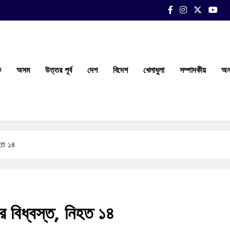
ক
অসম
উত্তর পূর্ব
দেশ
বিদেশ
খেলাধুলা
সম্পাদকীয়
অন্
হত ১৪
 বিধ্বস্ত, নিহত ১৪