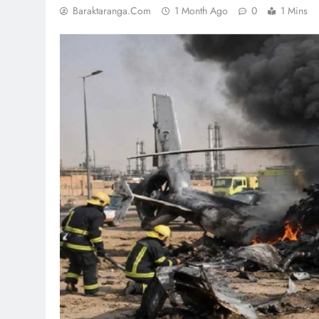
Baraktaranga.com
1 Month Ago
0
1 Mins