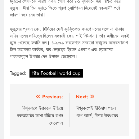
ম্যাচের শেষদিকে আরও একটি গোল করে ৪-১ ব্যবধানে জয় নিশ্চিত করে
ফ্রান্স। টানা তিন ম্যাচে জিতে গ্রুপ চ্যাম্পিয়ন হিসেবেই নকআউট পর্বে
জায়গা করে নেয় তারা।
ফ্রান্সের প্রধান কোচ দিদিয়ের দেশঁ ব্যক্তিগত কারণে দলের সঙ্গে না থাকায়
এদিন দলের দায়িত্বে ছিলেন সহকারী কোচ গাই স্টিফান। তাঁর অধীনেও একই
ছন্দে খেলেছে ফরাসি দল। ৪-২-৩-১ ফরমেশনে সাজানো ফ্রান্সের আক্রমণভাগ
ছিল অত্যন্ত কার্যকর, যার নেতৃত্বে ছিলেন এমবাপে এবং ম্যাচসেরা
পারফরম্যান্স উপহার দেন উসমান ডেম্বেলে।
Tagged:
fifa Football world cup
Post
Previous:
Next:
navigation
বিশ্বকাপে ইরাককে উড়িয়ে
বিশ্বকাপেই ইতিহাস গড়ল
নকআউটের আশা বাঁচিয়ে রাখল
কেপ ভার্দে, বিদায় উরুগুয়ের
সেনেগাল