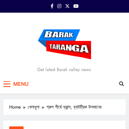
Skip
to
content
Barak Taranga
Get latest Barak valley news
MENU
Home
খেলাধুলা
গ্রুপ শীর্ষে ফ্রান্স, হ্যাটট্রিক উসমানের