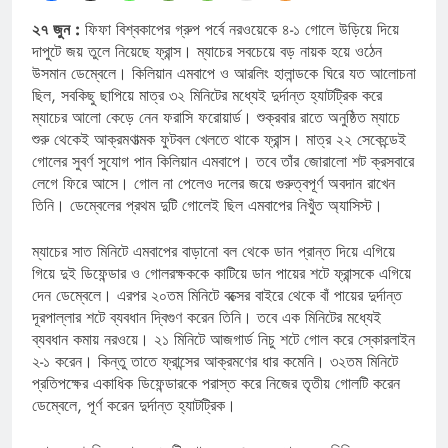
২৭ জুন :
ফিফা বিশ্বকাপের গ্রুপ পর্বে নরওয়েকে ৪-১ গোলে উড়িয়ে দিয়ে
দাপুটে জয় তুলে নিয়েছে ফ্রান্স। ম্যাচের সবচেয়ে বড় নায়ক হয়ে ওঠেন
উসমান ডেম্বেলে। কিলিয়ান এমবাপে ও আরলিং হালান্ডকে ঘিরে যত আলোচনা
ছিল, সবকিছু ছাপিয়ে মাত্র ৩২ মিনিটের মধ্যেই দুর্দান্ত হ্যাটট্রিক করে
ম্যাচের আলো কেড়ে নেন ফরাসি ফরোয়ার্ড। শুক্রবার রাতে অনুষ্ঠিত ম্যাচে
শুরু থেকেই আক্রমণাত্মক ফুটবল খেলতে থাকে ফ্রান্স। মাত্র ২২ সেকেন্ডেই
গোলের সুবর্ণ সুযোগ পান কিলিয়ান এমবাপে। তবে তাঁর জোরালো শট ক্রসবারে
লেগে ফিরে আসে। গোল না পেলেও দলের জয়ে গুরুত্বপূর্ণ অবদান রাখেন
তিনি। ডেম্বেলের প্রথম দুটি গোলেই ছিল এমবাপের নিখুঁত অ্যাসিস্ট।
ম্যাচের সাত মিনিটে এমবাপের বাড়ানো বল থেকে ডান প্রান্ত দিয়ে এগিয়ে
গিয়ে দুই ডিফেন্ডার ও গোলরক্ষককে কাটিয়ে ডান পায়ের শটে ফ্রান্সকে এগিয়ে
দেন ডেম্বেলে। এরপর ২০তম মিনিটে বক্সের বাইরে থেকে বাঁ পায়ের দুর্দান্ত
দূরপাল্লার শটে ব্যবধান দ্বিগুণ করেন তিনি। তবে এক মিনিটের মধ্যেই
ব্যবধান কমায় নরওয়ে। ২১ মিনিটে আজগার্ড নিচু শটে গোল করে স্কোরলাইন
২-১ করেন। কিন্তু তাতে ফ্রান্সের আক্রমণের ধার কমেনি। ৩২তম মিনিটে
প্রতিপক্ষের একাধিক ডিফেন্ডারকে পরাস্ত করে নিজের তৃতীয় গোলটি করেন
ডেম্বেলে, পূর্ণ করেন দুর্দান্ত হ্যাটট্রিক।