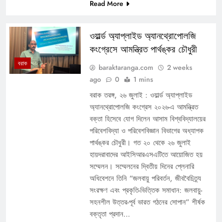
Read More
ওয়ার্ল্ড অ্যাপ্লাইড অ্যানথ্রোপোলজি
কংগ্রেসে আমন্ত্রিত পার্থঙ্কর চৌধুরী
বরাক
baraktaranga.com
2 weeks
ago
0
1 mins
বরাক তরঙ্গ, ২৬ জুলাই : ওয়ার্ল্ড অ্যাপ্লাইড
অ্যানথ্রোপোলজি কংগ্রেস ২০২৬-এ আমন্ত্রিত
বক্তা হিসেবে যোগ দিলেন আসাম বিশ্ববিদ্যালয়ের
পরিবেশবিদ্যা ও পরিবেশবিজ্ঞান বিভাগের অধ্যাপক
পার্থঙ্কর চৌধুরী। গত ২০ থেকে ২৬ জুলাই
হায়দরাবাদের আইসিআরএসএটিতে আয়োজিত হয়
সম্মেলন। সম্মেলনের দ্বিতীয় দিনের প্লেনারি
অধিবেশনে তিনি “জলবায়ু পরিবর্তন, জীববৈচিত্র্য
সংরক্ষণ এবং প্রকৃতি-ভিত্তিক সমাধান: জলবায়ু-
সহনশীল উত্তর-পূর্ব ভারত গঠনের সোপান” শীর্ষক
বক্তৃতা প্রদান…