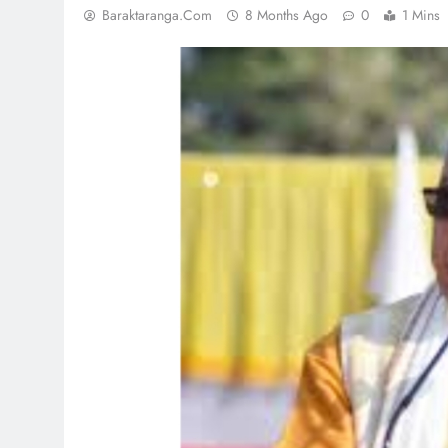
Baraktaranga.com
8 Months Ago
0
1 Mins