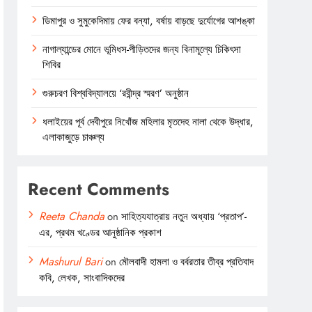
ডিমাপুর ও সুমুকেদিমায় ফের বন্যা, বর্ষায় বাড়ছে দুর্যোগের আশঙ্কা
নাগাল্যান্ডের মোনে ভূমিধস-পীড়িতদের জন্য বিনামূল্যে চিকিৎসা
শিবির
গুরুচরণ বিশ্ববিদ্যালয়ে ‘রবীন্দ্র স্মরণ’ অনুষ্ঠান
ধলাইয়ের পূর্ব দেবীপুরে নিখোঁজ মহিলার মৃতদেহ নালা থেকে উদ্ধার,
এলাকাজুড়ে চাঞ্চল্য
Recent Comments
Reeta Chanda
on
সাহিত্যযাত্রায় নতুন অধ্যায় ‘প্রতাপ’-
এর, প্রথম খণ্ডের আনুষ্ঠানিক প্রকাশ
Mashurul Bari
on
মৌলবাদী হামলা ও বর্বরতার তীব্র প্রতিবাদ
কবি, লেখক, সাংবাদিকদের