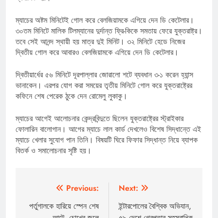
ম্যাচের অষ্টম মিনিটেই গোল করে বেলজিয়ামকে এগিয়ে দেন ডি কেটেলার।
৩০তম মিনিটে মালিক টিলম্যানের দুর্দান্ত ফ্রি-কিকে সমতায় ফেরে যুক্তরাষ্ট্র।
তবে সেই আনন্দ স্থায়ী হয় মাত্র দুই মিনিট। ৩২ মিনিটে হেডে নিজের
দ্বিতীয় গোল করে আবারও বেলজিয়ামকে এগিয়ে দেন ডি কেটেলার।
দ্বিতীয়ার্ধের ৫৬ মিনিটে দূরপাল্লার জোরালো শটে ব্যবধান ৩-১ করেন হ্যান্স
ভানাকেন। এরপর যোগ করা সময়ের তৃতীয় মিনিটে গোল করে যুক্তরাষ্ট্রের
কফিনে শেষ পেরেক ঠুকে দেন রোমেলু লুকাকু।
ম্যাচের আগেই আলোচনার কেন্দ্রবিন্দুতে ছিলেন যুক্তরাষ্ট্রের স্ট্রাইকার
ফোলারিন বালোগান। আগের ম্যাচে লাল কার্ড দেখলেও বিশেষ সিদ্ধান্তে এই
ম্যাচে খেলার সুযোগ পান তিনি। বিষয়টি ঘিরে ফিফার সিদ্ধান্ত নিয়ে ব্যাপক
বিতর্ক ও সমালোচনার সৃষ্টি হয়।
Post
Previous:
Next:
navigation
পর্তুগালকে হারিয়ে স্পেন শেষ
ইন্টারপোলের বৈশ্বিক অভিযান,
আটে, চোখের জলে
৫৯ দেশে গ্রেপ্তার সহস্রাধিক