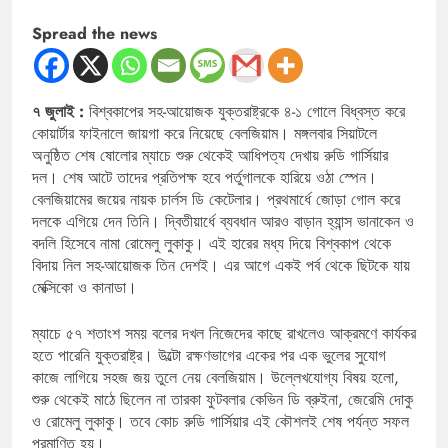
Spread the news
৭ জুলাই :
বিশ্বকাপের সহ-আয়োজক যুক্তরাষ্ট্রকে ৪-১ গোলে বিধ্বস্ত করে
কোয়ার্টার ফাইনালে জায়গা করে নিয়েছে বেলজিয়াম। মঙ্গলবার সিয়াটলে
অনুষ্ঠিত শেষ ষোলোর ম্যাচে শুরু থেকেই আধিপত্য দেখায় রুডি গার্সিয়ার
দল। শেষ আটে তাদের প্রতিপক্ষ হবে পর্তুগালকে হারিয়ে ওঠা স্পেন।
বেলজিয়ামের জয়ের নায়ক চার্লস ডি কেটেলার। প্রথমার্ধে জোড়া গোল করে
দলকে এগিয়ে দেন তিনি। দ্বিতীয়ার্ধে ব্যবধান আরও বাড়ান হ্যান্স ভানাকেন ও
বদলি হিসেবে নামা রোমেলু লুকাকু। এই হারের মধ্য দিয়ে বিশ্বকাপ থেকে
বিদায় নিল সহ-আয়োজক তিন দেশই। এর আগে একই পর্ব থেকে ছিটকে যায়
মেক্সিকো ও কানাডা।
ম্যাচে ৫৭ শতাংশ সময় বলের দখল নিজেদের কাছে রাখলেও আক্রমণে কার্যকর
হতে পারেনি যুক্তরাষ্ট্র। উল্টো রক্ষণভাগের একের পর এক ভুলের সুযোগ
কাজে লাগিয়ে সহজ জয় তুলে নেয় বেলজিয়াম। উল্লেখযোগ্য বিষয় হলো,
শুরু থেকেই মাঠে ছিলেন না তারকা ফুটবলার কেভিন ডি ব্রুইনা, জেরেমি দোকু
ও রোমেলু লুকাকু। তবে কোচ রুডি গার্সিয়ার এই কৌশলই শেষ পর্যন্ত সফল
প্রমাণিত হয়।