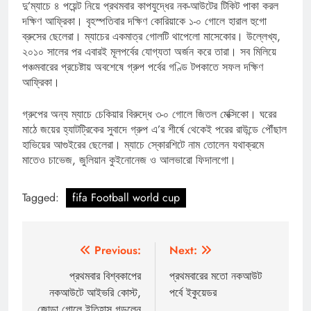
দু’ম্যাচে ৪ পয়েন্ট নিয়ে প্রথমবার কাপযুদ্ধের নক-আউটের টিকিট পাকা করল
দক্ষিণ আফ্রিকা। বৃহস্পতিবার দক্ষিণ কোরিয়াকে ১-০ গোলে হারাল হুগো
ব্রুসের ছেলেরা। ম্যাচের একমাত্র গোলটি থাপেলো মাসেকোর। উল্লেখ্য,
২০১০ সালের পর এবারই মূলপর্বের যোগ্যতা অর্জন করে তারা। সব মিলিয়ে
পঞ্চমবারের প্রচেষ্টায় অবশেষে গ্রুপ পর্বের গণ্ডি টপকাতে সফল দক্ষিণ
আফ্রিকা।
গ্রুপের অন্য ম্যাচে চেকিয়ার বিরুদ্ধে ৩-০ গোলে জিতল মেক্সিকো। ঘরের
মাঠে জয়ের হ্যাটট্রিকের সুবাদে গ্রুপ এ’র শীর্ষে থেকেই পরের রাউন্ডে পৌঁছাল
হাভিয়ের আগুইরের ছেলেরা। ম্যাচে স্কোরশিটে নাম তোলেন যথাক্রমে
মাতেও চাভেজ, জুলিয়ান কুইনোনেজ ও আলভারো ফিদালগো।
Tagged:
fifa Football world cup
Post
Previous:
Next:
navigation
প্রথমবার বিশ্বকাপের
প্রথমবারের মতো নকআউট
নকআউটে আইভরি কোস্ট,
পর্বে ইকুয়েডর
জোড়া গোলে ইতিহাস গড়লেন