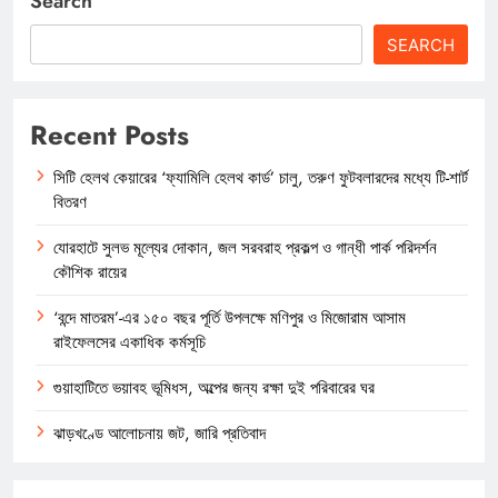
Search
SEARCH
Recent Posts
সিটি হেলথ কেয়ারের ‘ফ্যামিলি হেলথ কার্ড’ চালু, তরুণ ফুটবলারদের মধ্যে টি-শার্ট
বিতরণ
যোরহাটে সুলভ মূল্যের দোকান, জল সরবরাহ প্রকল্প ও গান্ধী পার্ক পরিদর্শন
কৌশিক রায়ের
‘বন্দে মাতরম’-এর ১৫০ বছর পূর্তি উপলক্ষে মণিপুর ও মিজোরাম আসাম
রাইফেলসের একাধিক কর্মসূচি
গুয়াহাটিতে ভয়াবহ ভূমিধস, অল্পের জন্য রক্ষা দুই পরিবারের ঘর
ঝাড়খণ্ডে আলোচনায় জট, জারি প্রতিবাদ