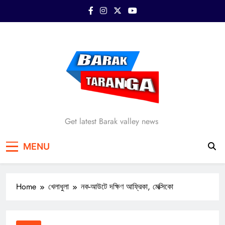
Skip
to
content
Barak Taranga
Get latest Barak valley news
MENU
Home
খেলাধুলা
নক-আউটে দক্ষিণ আফ্রিকা, মেক্সিকো