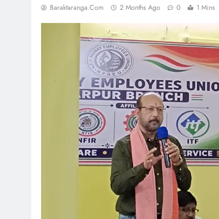
Baraktaranga.com
2 Months Ago
0
1 Mins