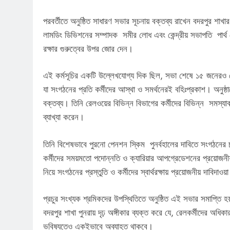
পরবর্তীতে অনুষ্ঠিত সাধারণ সভার সূচনায় বক্তব্য রাখেন বদরপুর 
লামডিং ডিভিশনের সম্পাদক সমীর লোধ এবং কেন্দ্রীয় সভাপতি পার্
রক্ষার গুরুত্বের উপর জোর দেন।
এই কর্মসূচির একটি উল্লেখযোগ্য দিক ছিল, সভা শেষে ১৫ জনেরও বে
যা সংগঠনের প্রতি কর্মীদের আস্থা ও সমর্থনেরই বহিঃপ্রকাশ। অনুষ্ঠানের
বক্তব্য। তিনি রেলওয়ের বিভিন্ন বিভাগের কর্মীদের বিভিন্ন সমস
ব্যাখ্যা করেন।
তিনি বিশেষভাবে পুরনো পেনশন স্কিম পুনর্বহালের দাবিতে সংগঠন
কর্মীদের সময়মতো পদোন্নতি ও ক্যারিয়ার আপগ্রেডেশনের প্রয়ো
নিয়ে সংগঠনের প্রস্তুতি ও কর্মীদের স্বার্থরক্ষায় প্রয়োজনীয় দাবিদাও
প্রচুর সংখ্যক শ্রমিকদের উপস্থিতিতে অনুষ্ঠিত এই সভার সমাপ্তি হ
বদরপুর শাখা পুনরায় দৃঢ় অঙ্গীকার ব্যক্ত করে যে, রেলকর্মীদের অধিকা
ভবিষ্যতেও একইভাবে অব্যাহত থাকবে।