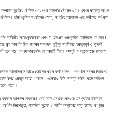
শাখার সম্পাদক সুরজিৎ ভৌমিক এবং শাখা সভাপতি সৌমেন গুহ। এরপর বক্তব্য রাখেন
থ ভৌমিক। তাঁরা শ্রমিক সংগঠনের ঐক্য, সংগঠিত আন্দোলন এবং কর্মীদের অধিকার
শি কর্মচারীর স্বতঃস্ফূর্তভাবে এনএফ রেলওয়ে এমপ্লয়িজ ইউনিয়নে যোগদান।
 মূল আকর্ষণ ছিল সাধারণ সম্পাদক মুনীন্দ্র শইকিয়ার গুরুত্বপূর্ণ ও দূরদর্শী
্যাবলী তুলে ধরে এনএফআরইইউ-এর আগামী দিনের কর্মসূচি ও আন্দোলনের রূপরেখা
ের চলমান আন্দোলনকে আরও জোরদার করার কথা বলেন। পাশাপাশি সমস্ত বিভাগের
জনীয়তার উপর গুরুত্ব আরোপ করেন। এছাড়াও তিনি আসন্ন অষ্টম বেতন কমিশন
য়া তুলে ধরেন।
য় ধন্যবাদ জ্ঞাপনের মাধ্যমে। সেই সঙ্গে এনএফ রেলওয়ে এমপ্লয়িজ ইউনিয়ন,
র, আর্থিক নিরাপত্তা, সামাজিক সুরক্ষা ও সার্বিক কল্যাণের জন্য তাদের সংগ্রাম