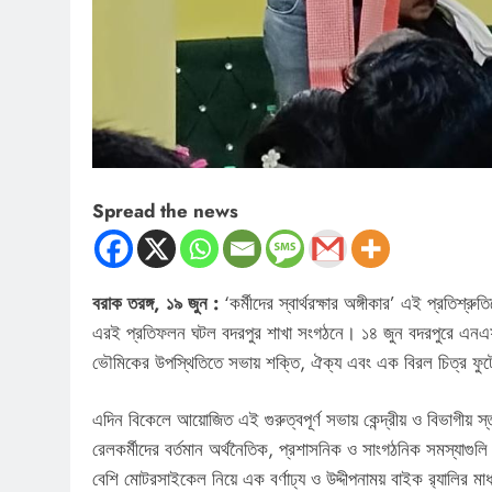
Spread the news
বরাক তরঙ্গ, ১৯ জুন :
‘কর্মীদের স্বার্থরক্ষার অঙ্গীকার’ এই প্রতিশ
এরই প্রতিফলন ঘটল বদরপুর শাখা সংগঠনে। ১৪ জুন বদরপুরে এনএফআরইই
ভৌমিকের উপস্থিতিতে সভায় শক্তি, ঐক্য এবং এক বিরল চিত্র ফু
এদিন বিকেলে আয়োজিত এই গুরুত্বপূর্ণ সভায় কেন্দ্রীয় ও বিভাগীয় স্ত
রেলকর্মীদের বর্তমান অর্থনৈতিক, প্রশাসনিক ও সাংগঠনিক সমস্যাগুলি 
বেশি মোটরসাইকেল নিয়ে এক বর্ণাঢ্য ও উদ্দীপনাময় বাইক র‍্যালির 