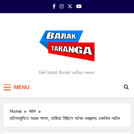
Skip
to
content
Barak Taranga
Get latest Barak valley news
MENU
Home
বরাক
হাইলাকান্দিতে মহরম পালন, তাজিয়া মিছিলে অবৈধ অস্ত্রসহ একাধিক আটক