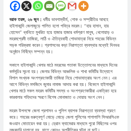
বরাক তরঙ্গ, ২৬ জুন :
ধর্মীয় ভাবগাম্ভীর্য, শোক ও সম্প্রীতির আবহে
হাইলাকান্দি জেলাজুড়ে পালিত হলো পবিত্র মহরম। “হায় হাসান, হায়
হোসেন” ধ্বনিতে মুখরিত হয়ে হাজার হাজার ধর্মপ্রাণ মানুষ, খেলোয়াড় ও
মহরমপ্রেমী তাজিয়া, লাঠি ও ঐতিহ্যবাহী শোভাযাত্রা নিয়ে শহরের বিভিন্ন
সড়ক পরিক্রমা করেন। প্রশাসনের কড়া নিরাপত্তা ব্যবস্থার মধ্যেই দিনভর
অনুষ্ঠান নির্বিঘ্নে সম্পন্ন হয়।
সকালে হাইলাকান্দি খেলার মাঠে মহরমের পতাকা উত্তোলনের মাধ্যমে দিনের
কর্মসূচির সূচনা হয়। জেলার বিভিন্ন আঞ্চলিক ও শাখা কমিটির উদ্যোগে
বিশাল সংখ্যক অংশগ্রহণকারী তাজিয়া নিয়ে শোভাযাত্রায় অংশ নেন। এর
আগে বিভিন্ন মসজিদে জুমার নামাজ আদায় করা হয়। বিকেলে হাইলাকান্দি
খেলার মাঠে সকল মহরম কমিটির সদস্য ও অংশগ্রহণকারীরা একত্রিত হয়ে
কারবালার শহিদদের স্মরণে বিশেষ মোনাজাত ও দোয়ায় অংশ নেন।
মহরম উপলক্ষে জেলা প্রশাসন ও পুলিশ ব্যাপক নিরাপত্তা ব্যবস্থা গ্রহণ
করে। শহরের গুরুত্বপূর্ণ মোড়ে মোড়ে জেলা পুলিশের পাশাপাশি সিআরপিএফ
জওয়ান মোতায়েন করা হয়। ড্রোন ক্যামেরার মাধ্যমে পুরো মিছিলের ওপর
নজরদারি চালানো হয়, যাতে কোনও অপ্রীতিকর ঘটনা না ঘটে।