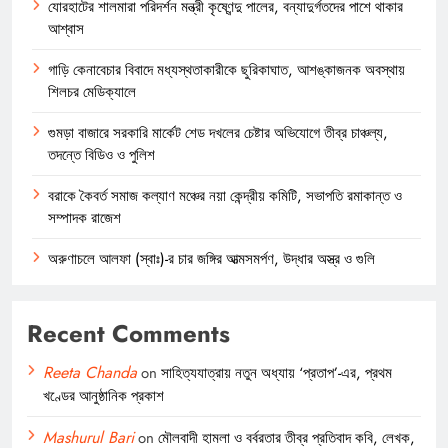
যোরহাটের শালমারা পরিদর্শন মন্ত্রী কৃষ্ণেন্দু পালের, বন্যাদুর্গতদের পাশে থাকার
আশ্বাস
গাড়ি কেনাবেচার বিবাদে মধ্যস্থতাকারীকে ছুরিকাঘাত, আশঙ্কাজনক অবস্থায়
শিলচর মেডিক্যালে
গুমড়া বাজারে সরকারি মার্কেট শেড দখলের চেষ্টার অভিযোগে তীব্র চাঞ্চল্য,
তদন্তে বিডিও ও পুলিশ
বরাকে কৈবর্ত সমাজ কল্যাণ মঞ্চের নয়া কেন্দ্রীয় কমিটি, সভাপতি রমাকান্ত ও
সম্পাদক রাজেশ
অরুণাচলে আলফা (স্বাঃ)-র চার জঙ্গির আত্মসমর্পণ, উদ্ধার অস্ত্র ও গুলি
Recent Comments
Reeta Chanda
on
সাহিত্যযাত্রায় নতুন অধ্যায় ‘প্রতাপ’-এর, প্রথম
খণ্ডের আনুষ্ঠানিক প্রকাশ
Mashurul Bari
on
মৌলবাদী হামলা ও বর্বরতার তীব্র প্রতিবাদ কবি, লেখক,