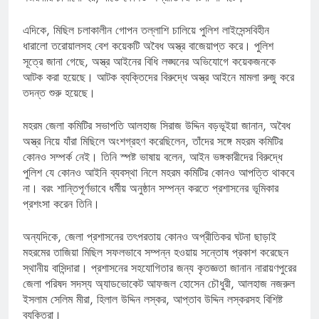
এদিকে, মিছিল চলাকালীন গোপন তল্লাশি চালিয়ে পুলিশ লাইসেন্সবিহীন
ধারালো তরোয়ালসহ বেশ কয়েকটি অবৈধ অস্ত্র বাজেয়াপ্ত করে। পুলিশ
সূত্রে জানা গেছে, অস্ত্র আইনের বিধি লঙ্ঘনের অভিযোগে কয়েকজনকে
আটক করা হয়েছে। আটক ব্যক্তিদের বিরুদ্ধে অস্ত্র আইনে মামলা রুজু করে
তদন্ত শুরু হয়েছে।
মহরম জেলা কমিটির সভাপতি আলহাজ সিরাজ উদ্দিন বড়ভূইয়া জানান, অবৈধ
অস্ত্র নিয়ে যাঁরা মিছিলে অংশগ্রহণ করেছিলেন, তাঁদের সঙ্গে মহরম কমিটির
কোনও সম্পর্ক নেই। তিনি স্পষ্ট ভাষায় বলেন, আইন ভঙ্গকারীদের বিরুদ্ধে
পুলিশ যে কোনও আইনি ব্যবস্থা নিলে মহরম কমিটির কোনও আপত্তি থাকবে
না। বরং শান্তিপূর্ণভাবে ধর্মীয় অনুষ্ঠান সম্পন্ন করতে প্রশাসনের ভূমিকার
প্রশংসা করেন তিনি।
অন্যদিকে, জেলা প্রশাসনের তৎপরতায় কোনও অপ্রীতিকর ঘটনা ছাড়াই
মহরমের তাজিয়া মিছিল সফলভাবে সম্পন্ন হওয়ায় সন্তোষ প্রকাশ করেছেন
স্থানীয় বাসিন্দারা। প্রশাসনের সহযোগিতার জন্য কৃতজ্ঞতা জানান নারায়ণপুরের
জেলা পরিষদ সদস্য অ্যাডভোকেট আফজল হোসেন চৌধুরী, আলহাজ নজরুল
ইসলাম সেলিম মীরা, হিলাল উদ্দিন লস্কর, আপ্তাব উদ্দিন লস্করসহ বিশিষ্ট
ব্যক্তিরা।