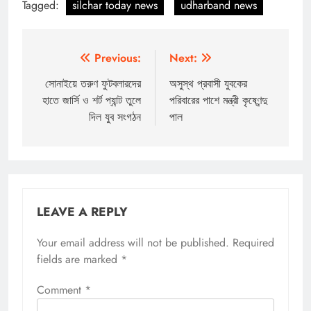
Tagged:
silchar today news
udharband news
Post
Previous:
Next:
navigation
সোনাইয়ে তরুণ ফুটবলারদের
অসুস্থ প্রবাসী যুবকের
হাতে জার্সি ও শর্ট প্যান্ট তুলে
পরিবারের পাশে মন্ত্রী কৃষ্ণেন্দু
দিল যুব সংগঠন
পাল
LEAVE A REPLY
Your email address will not be published.
Required
fields are marked
*
Comment
*