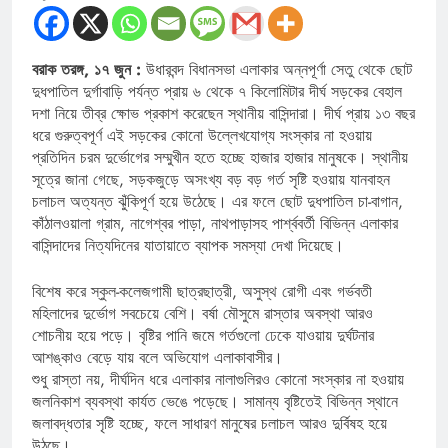
বরাক তরঙ্গ, ১৭ জুন :
উধারবন্দ বিধানসভা এলাকার অন্নপূর্ণা সেতু থেকে ছোট
দুধপাতিল দুর্গাবাড়ি পর্যন্ত প্রায় ৬ থেকে ৭ কিলোমিটার দীর্ঘ সড়কের বেহাল
দশা নিয়ে তীব্র ক্ষোভ প্রকাশ করেছেন স্থানীয় বাসিন্দারা। দীর্ঘ প্রায় ১৩ বছর
ধরে গুরুত্বপূর্ণ এই সড়কের কোনো উল্লেখযোগ্য সংস্কার না হওয়ায়
প্রতিদিন চরম দুর্ভোগের সম্মুখীন হতে হচ্ছে হাজার হাজার মানুষকে। স্থানীয়
সূত্রে জানা গেছে, সড়কজুড়ে অসংখ্য বড় বড় গর্ত সৃষ্টি হওয়ায় যানবাহন
চলাচল অত্যন্ত ঝুঁকিপূর্ণ হয়ে উঠেছে। এর ফলে ছোট দুধপাতিল চা-বাগান,
কাঁঠালওয়ালা গ্রাম, নাগেশ্বর পাড়া, নাথপাড়াসহ পার্শ্ববর্তী বিভিন্ন এলাকার
বাসিন্দাদের নিত্যদিনের যাতায়াতে ব্যাপক সমস্যা দেখা দিয়েছে।
বিশেষ করে স্কুল-কলেজগামী ছাত্রছাত্রী, অসুস্থ রোগী এবং গর্ভবতী
মহিলাদের দুর্ভোগ সবচেয়ে বেশি। বর্ষা মৌসুমে রাস্তার অবস্থা আরও
শোচনীয় হয়ে পড়ে। বৃষ্টির পানি জমে গর্তগুলো ঢেকে যাওয়ায় দুর্ঘটনার
আশঙ্কাও বেড়ে যায় বলে অভিযোগ এলাকাবাসীর।
শুধু রাস্তা নয়, দীর্ঘদিন ধরে এলাকার নালাগুলিরও কোনো সংস্কার না হওয়ায়
জলনিকাশ ব্যবস্থা কার্যত ভেঙে পড়েছে। সামান্য বৃষ্টিতেই বিভিন্ন স্থানে
জলাবদ্ধতার সৃষ্টি হচ্ছে, ফলে সাধারণ মানুষের চলাচল আরও দুর্বিষহ হয়ে
উঠছে।