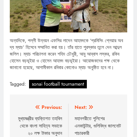
অন্যদিকে, পল্লী উন্নয়ন এফসির লাদেন আহমদকে ‘প্রমিসিং প্লেয়ার অব
দ্য ম্যাচ’ হিসেবে সম্মানিত করা হয়। তাঁর হাতে পুরস্কার তুলে দেন আব্দুল
জলিল। ম্যাচ পরিচালনা করেন শহিদ চৌধুরী, আবু আব্বাস লস্কর, রকিব
হোসেন বড়ভূইয়া ও হোসেন আহমদ বড়ভূইয়া। আয়োজকদের পক্ষ থেকে
জানানো হয়েছে, আগামীকাল রবিবার কোনোও ম্যাচ অনুষ্ঠিত হবে না।
Tagged:
sonai football tournament
Post
Previous:
Next:
navigation
মুখ্যমন্ত্রীর ব্যক্তিগত তহবিল
মহানগরীতে পুলিশের
থেকে বাংলা সাহিত্য সভাকে
এনকাউন্টার, গুলিবিদ্ধ জালনোট
২০ লক্ষ টাকার অনুদান
পাচারকারী