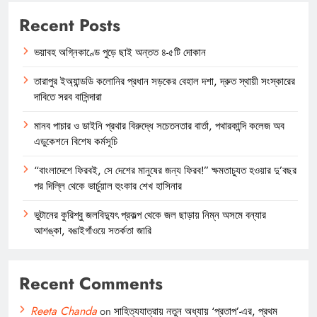
Recent Posts
ভয়াবহ অগ্নিকাণ্ডে পুড়ে ছাই অন্তত ৪-৫টি দোকান
তারাপুর ইঅ্যান্ডডি কলোনির প্রধান সড়কের বেহাল দশা, দ্রুত স্থায়ী সংস্কারের
দাবিতে সরব বাসিন্দারা
মানব পাচার ও ডাইনি প্রথার বিরুদ্ধে সচেতনতার বার্তা, পথারকান্দি কলেজ অব
এডুকেশনে বিশেষ কর্মসূচি
“বাংলাদেশে ফিরবই, সে দেশের মানুষের জন্য ফিরব!” ক্ষমতাচ্যুত হওয়ার দু’বছর
পর দিল্লি থেকে ভার্চুয়াল হুংকার শেখ হাসিনার
ভুটানের কুরিশ্বু জলবিদ্যুৎ প্রকল্প থেকে জল ছাড়ায় নিম্ন অসমে বন্যার
আশঙ্কা, বঙাইগাঁওয়ে সতর্কতা জারি
Recent Comments
Reeta Chanda
on
সাহিত্যযাত্রায় নতুন অধ্যায় ‘প্রতাপ’-এর, প্রথম