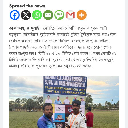
Spread the news
বরাক তরঙ্গ, ৪ জুলাই :
সোনাইয়ে বসারত আলি লস্কর ও সুরুজ আলি
বড়ভূইয়া মেমোরিয়াল প্রাইজমানি নকআউট ফুটবল টুর্নামেন্টে সহজ জয় পেলো
বেরাবাক এফসি। তারা ৩-০ গোলে পরাজিত করেছে লায়লাপুরের দুর্দান্ত
নৈপুণ্য প্রদর্শন করে পল্লী উন্নয়ন এফসি-কে। দলের হয়ে জোড়া গোল
করেন রাঙ্কুম মার। তিনি ২১ ও ৫০ মিনিটে গোল করেন। অপর গোলটি ৫৯
মিনিটে করেন আদিত্য সিংহ। ম্যাচের সেরা খেলোয়াড় নির্বাচিত হন রাঙ্কুম
হামার। তাঁর হাতে পুরস্কার তুলে দেন মঞ্জুর হোসেন লস্কর।