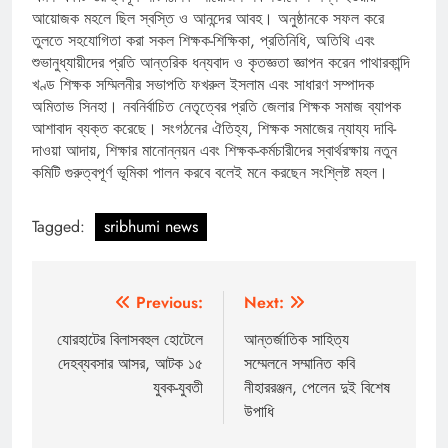
আয়োজক মহলে ছিল স্বস্তি ও আনন্দের আবহ। অনুষ্ঠানকে সফল করে
তুলতে সহযোগিতা করা সকল শিক্ষক-শিক্ষিকা, প্রতিনিধি, অতিথি এবং
শুভানুধ্যায়ীদের প্রতি আন্তরিক ধন্যবাদ ও কৃতজ্ঞতা জ্ঞাপন করেন পাথারকান্দি
খণ্ড শিক্ষক সম্মিলনীর সভাপতি ফখরুল ইসলাম এবং সাধারণ সম্পাদক
অমিতাভ সিনহা। নবনির্বাচিত নেতৃত্বের প্রতি জেলার শিক্ষক সমাজ ব্যাপক
আশাবাদ ব্যক্ত করেছে। সংগঠনের ঐতিহ্য, শিক্ষক সমাজের ন্যায্য দাবি-
দাওয়া আদায়, শিক্ষার মানোন্নয়ন এবং শিক্ষক-কর্মচারীদের স্বার্থরক্ষায় নতুন
কমিটি গুরুত্বপূর্ণ ভূমিকা পালন করবে বলেই মনে করছেন সংশ্লিষ্ট মহল।
Tagged:
sribhumi news
Post
Previous:
Next:
navigation
যোরহাটের বিলাসবহুল হোটেলে
আন্তর্জাতিক সাহিত্য
দেহব্যবসার আসর, আটক ১৫
সম্মেলনে সম্মানিত কবি
যুবক-যুবতী
নীহাররঞ্জন, পেলেন দুই বিশেষ
উপাধি