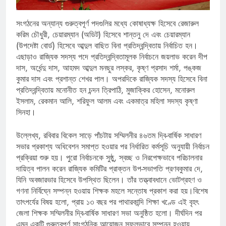
সংগঠনের অন্যান্য গুরুত্বপূর্ণ পদগুলির মধ্যে কোষাধ্যক্ষ হিসেবে রেজারুল
করিম চৌধুরী, চেয়ারম্যান (অডিট) হিসেবে শান্তনু দে এবং চেয়ারম্যান
(উপদেষ্টা বোর্ড) হিসেবে আব্দুল বাছিত বিনা প্রতিদ্বন্দ্বিতায় নির্বাচিত হন।
এছাড়াও রাজ্যিক সদস্য পদে প্রতিদ্বন্দ্বিতামূলক নির্বাচনে জয়লাভ করেন দীপ
দাস, অর্ধেন্দু দাস, আহমদ আব্দুল মনছুর লস্কর, কৃষ্ণ প্রসাদ শর্মা, পঙ্কজ
কুমার দাস এবং প্রশান্ত শেখর পাল। অপরদিকে রাজ্যিক সদস্য হিসেবে বিনা
প্রতিদ্বন্দ্বিতায় মনোনীত হন চন্দন ত্রিপাঠি, মুজাক্কির হোসেন, মনোরুল
ইসলাম, রেকমান আলি, শরিফুল আলম এবং একমাত্র মহিলা সদস্য কৃষ্ণা
সিনহা।
উল্লেখ্য, রবিবার বিকেল সাড়ে পাঁচটায় সম্মিলনীর ৪৬তম দ্বি-বার্ষিক সাধারণ
সভার প্রকাশ্য অধিবেশন সমাপ্ত হওয়ার পর নির্ধারিত কর্মসূচি অনুযায়ী নির্বাচন
প্রক্রিয়া শুরু হয়। পুরো নির্বাচনকে সুষ্ঠু, স্বচ্ছ ও নিরপেক্ষভাবে পরিচালনার
দায়িত্ব পালন করেন রাজ্যিক কমিটির প্রাক্তন উপ-সভাপতি প্রণবকুমার দে,
যিনি অবজারভার হিসেবে উপস্থিত ছিলেন। তাঁর তত্ত্বাবধানে ভোটগ্রহণ ও
গণনা নির্বিঘ্নে সম্পন্ন হওয়ায় শিক্ষক মহলে সন্তোষ প্রকাশ করা হয়।বিশেষ
তাৎপর্যের বিষয় হলো, প্রায় ১৩ বছর পর পাথারকান্দি শিক্ষা খণ্ডে এই বৃহৎ
জেলা শিক্ষক সম্মিলনীর দ্বি-বার্ষিক সাধারণ সভা অনুষ্ঠিত হলো। দীর্ঘদিন পর
এমন একটি গুরুত্বপূর্ণ সাংগঠনিক আয়োজন সফলভাবে সম্পন্ন হওয়ায়