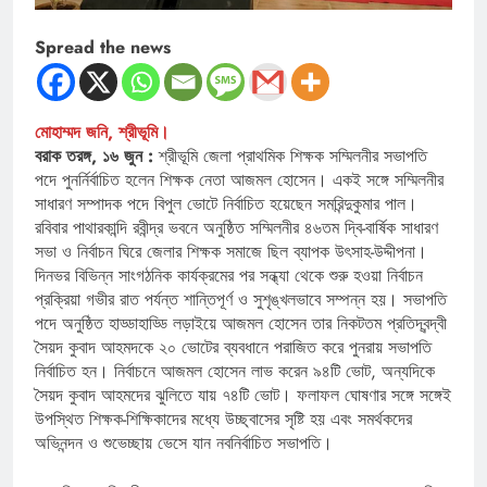
Spread the news
মোহাম্মদ জনি, শ্রীভূমি।
বরাক তরঙ্গ, ১৬ জুন :
শ্রীভূমি জেলা প্রাথমিক শিক্ষক সম্মিলনীর সভাপতি
পদে পুনর্নির্বাচিত হলেন শিক্ষক নেতা আজমল হোসেন। একই সঙ্গে সম্মিলনীর
সাধারণ সম্পাদক পদে বিপুল ভোটে নির্বাচিত হয়েছেন সমরিন্দুকুমার পাল।
রবিবার পাথারকান্দি রবীন্দ্র ভবনে অনুষ্ঠিত সম্মিলনীর ৪৬তম দ্বি-বার্ষিক সাধারণ
সভা ও নির্বাচন ঘিরে জেলার শিক্ষক সমাজে ছিল ব্যাপক উৎসাহ-উদ্দীপনা।
দিনভর বিভিন্ন সাংগঠনিক কার্যক্রমের পর সন্ধ্যা থেকে শুরু হওয়া নির্বাচন
প্রক্রিয়া গভীর রাত পর্যন্ত শান্তিপূর্ণ ও সুশৃঙ্খলভাবে সম্পন্ন হয়। সভাপতি
পদে অনুষ্ঠিত হাড্ডাহাড্ডি লড়াইয়ে আজমল হোসেন তার নিকটতম প্রতিদ্বন্দ্বী
সৈয়দ কুবাদ আহমদকে ২০ ভোটের ব্যবধানে পরাজিত করে পুনরায় সভাপতি
নির্বাচিত হন। নির্বাচনে আজমল হোসেন লাভ করেন ৯৪টি ভোট, অন্যদিকে
সৈয়দ কুবাদ আহমদের ঝুলিতে যায় ৭৪টি ভোট। ফলাফল ঘোষণার সঙ্গে সঙ্গেই
উপস্থিত শিক্ষক-শিক্ষিকাদের মধ্যে উচ্ছ্বাসের সৃষ্টি হয় এবং সমর্থকদের
অভিনন্দন ও শুভেচ্ছায় ভেসে যান নবনির্বাচিত সভাপতি।