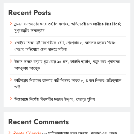
Recent Posts
লন্ডনে বানত্রাণের জন্য তহবিল সংগ্রহ, অভিনেত্রী মেঘরঞ্জনীকে ঘিরে বিতর্ক;
মুখ্যমন্ত্রীর অসন্তোষ
ধলাইয়ে মিজো দুই কিশোরীকে ধর্ষণ, গ্রেপ্তার ৩, আদালত চত্বরে ভিডিও
ধারণের অভিযোগে জেল হাজতে মহিলা
উজান অসমে বন্যায় মৃত বেড়ে ৯৫ জন, কাটেনি দুর্ভোগ, নতুন করে প্লাবনের
আশঙ্কায় আতঙ্ক
কাটিগড়ায় শিয়ালের হামলায় নারী-শিশুসহ আহত ৮, ৪ জন শিলচর মেডিক্যালে
ভর্তি
মিজোরামে নিখোঁজ কিশোরীর মরদেহ উদ্ধার, তদন্তে পুলিশ
Recent Comments
Reeta Chanda
on
সাহিত্যযাত্রায় নতুন অধ্যায় ‘প্রতাপ’-এর, প্রথম