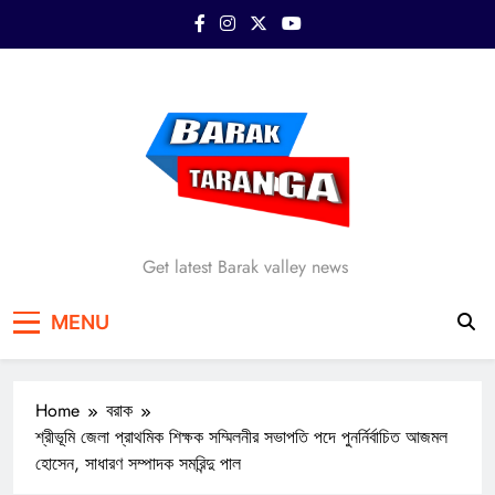
Skip
to
content
Barak Taranga
Get latest Barak valley news
MENU
Home
বরাক
শ্রীভূমি জেলা প্রাথমিক শিক্ষক সম্মিলনীর সভাপতি পদে পুনর্নির্বাচিত আজমল
হোসেন, সাধারণ সম্পাদক সমরিন্দু পাল