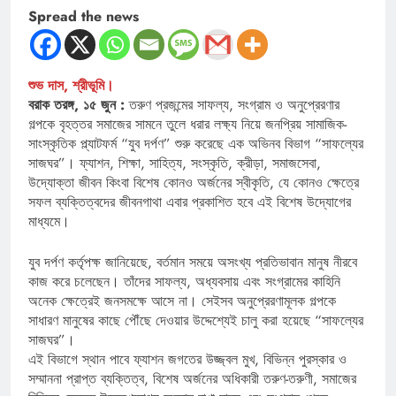
Spread the news
শুভ দাস, শ্রীভূমি।
বরাক তরঙ্গ, ১৫ জুন :
তরুণ প্রজন্মের সাফল্য, সংগ্রাম ও অনুপ্রেরণার
গল্পকে বৃহত্তর সমাজের সামনে তুলে ধরার লক্ষ্য নিয়ে জনপ্রিয় সামাজিক-
সাংস্কৃতিক প্ল্যাটফর্ম “যুব দর্পণ” শুরু করেছে এক অভিনব বিভাগ “সাফল্যের
সাজঘর”। ফ্যাশন, শিক্ষা, সাহিত্য, সংস্কৃতি, ক্রীড়া, সমাজসেবা,
উদ্যোক্তা জীবন কিংবা বিশেষ কোনও অর্জনের স্বীকৃতি, যে কোনও ক্ষেত্রে
সফল ব্যক্তিত্বদের জীবনগাথা এবার প্রকাশিত হবে এই বিশেষ উদ্যোগের
মাধ্যমে।
যুব দর্পণ কর্তৃপক্ষ জানিয়েছে, বর্তমান সময়ে অসংখ্য প্রতিভাবান মানুষ নীরবে
কাজ করে চলেছেন। তাঁদের সাফল্য, অধ্যবসায় এবং সংগ্রামের কাহিনি
অনেক ক্ষেত্রেই জনসমক্ষে আসে না। সেইসব অনুপ্রেরণামূলক গল্পকে
সাধারণ মানুষের কাছে পৌঁছে দেওয়ার উদ্দেশ্যেই চালু করা হয়েছে “সাফল্যের
সাজঘর”।
এই বিভাগে স্থান পাবে ফ্যাশন জগতের উজ্জ্বল মুখ, বিভিন্ন পুরস্কার ও
সম্মাননা প্রাপ্ত ব্যক্তিত্ব, বিশেষ অর্জনের অধিকারী তরুণ-তরুণী, সমাজের