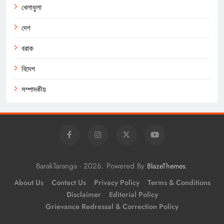
খেলাধুলা
দেশ
বরাক
বিদেশ
সম্পাদকীয়
BarakTaranga - 2026. Powered By
.
BlazeThemes
About Us
Contact Us
Privacy Policy
Terms & Conditions
Disclaimer
Editorial Policy
Grievance Redressal & Correction Policy