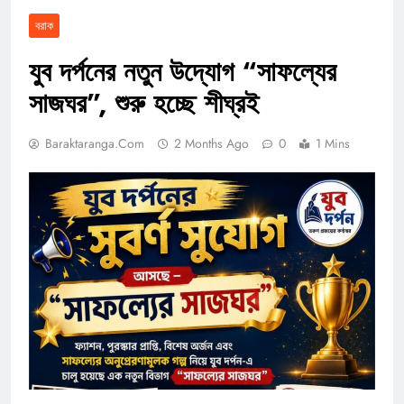
বরাক
যুব দর্পনের নতুন উদ্যোগ “সাফল্যের
সাজঘর”, শুরু হচ্ছে শীঘ্রই
Baraktaranga.com
2 Months Ago
0
1 Mins