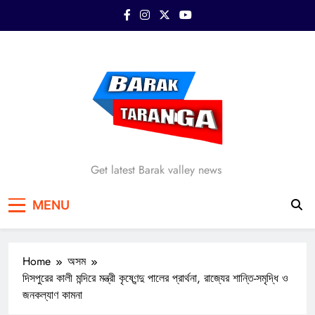
Skip
to
content
Barak Taranga
Get latest Barak valley news
MENU
Home
অসম
দিসপুরের কালী মন্দিরে মন্ত্রী কৃষ্ণেন্দু পালের প্রার্থনা, রাজ্যের শান্তি-সমৃদ্ধি ও
জনকল্যাণ কামনা