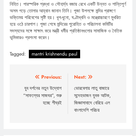
নিহিত। পারস্পরিক শ্রদ্ধা ও সৌহার্দ্য বজায় রেখে একটি উন্নত ও শান্তিপূর্ণ
অসম গড়ে তোলার আহ্বান জানান তিনি। পূজা উপলক্ষে মন্দির প্রাঙ্গণে
ভক্তিময় পরিবেশের সৃষ্টি হয়। ধূপ-ধুনো, ঘণ্টাধ্বনি ও মন্ত্রোচ্চারণে মুখরিত
হয়ে ওঠে চারপাশ। পূজা শেষে মন্দিরের পুরোহিত ও পরিচালনা কমিটির
সদস্যদের সঙ্গে সাক্ষাৎ করে মন্ত্রী ধর্মীয় প্রতিষ্ঠানগুলোর সামাজিক ও নৈতিক
ভূমিকারও প্রশংসা করেন।
Tagged:
mantri krishnendu paul
Post
Previous:
Next:
navigation
যুব দর্পনের নতুন উদ্যোগ
ভোরবেলায় লাতু বাজারে
“সাফল্যের সাজঘর”, শুরু
সন্দেহভাজন যুবক আটক,
হচ্ছে শীঘ্রই
জিজ্ঞাসাবাদে বেরিয়ে এল
বাংলাদেশি পরিচয়