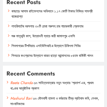
Recent Posts
কাছাড়ে আসাম রাইফেলসের অভিযানে ১.১৭ কোটি টাকার নিষিদ্ধ সামগ্রী
বাজেয়াপ্ত
লাহরিঘাটের বরসলায় ৩০টি চোরা গরুসহ চার পাচারকারী গ্রেফতার
শুরু মাতৃভূমি কাপ, উদ্বোধনী ম্যাচে জয়ী জামালপুর এফসি
শিবসাগরের টিপমিয়ায় এসইউসিআই-র উদ্যোগে চিকিৎসা শিবির
শিলচরে কংগ্রেসের উদ্যোগে ভারত ছাড়ো আন্দোলনের ৮৪তম বার্ষিকী পালন
Recent Comments
Reeta Chanda
on
সাহিত্যযাত্রায় নতুন অধ্যায় ‘প্রতাপ’-এর, প্রথম
খণ্ডের আনুষ্ঠানিক প্রকাশ
Mashurul Bari
on
মৌলবাদী হামলা ও বর্বরতার তীব্র প্রতিবাদ কবি, লেখক,
সাংবাদিকদের