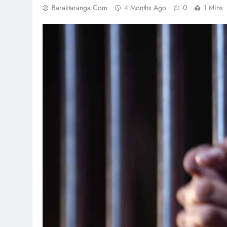
Baraktaranga.com
4 Months Ago
0
1 Mins