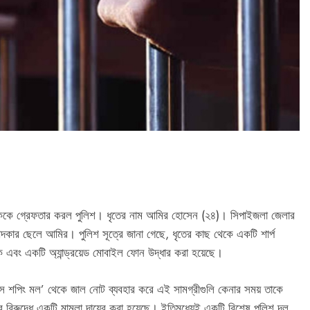
কে গ্রেফতার করল পুলিশ। ধৃতের নাম আমির হোসেন (২৪)। সিপাইজলা জেলার
িল খন্দকার ছেলে আমির। পুলিশ সূত্রে জানা গেছে, ধৃতের কাছ থেকে একটি শার্প
ক এবং একটি অ্যান্ড্রয়েড মোবাইল ফোন উদ্ধার করা হয়েছে।
ন্স শপিং মল’ থেকে জাল নোট ব্যবহার করে এই সামগ্রীগুলি কেনার সময় তাকে
র বিরুদ্ধে একটি মামলা দায়ের করা হয়েছে। ইতিমধ্যেই একটি বিশেষ পুলিশ দল