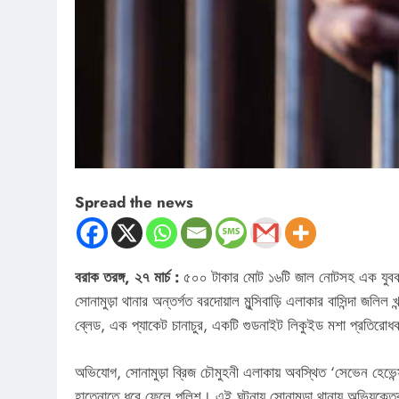
Spread the news
বরাক তরঙ্গ, ২৭ মার্চ :
৫০০ টাকার মোট ১৬টি জাল নোটসহ এক যুবক
সোনামুড়া থানার অন্তর্গত বরদোয়াল মুন্সিবাড়ি এলাকার বাসিন্দা জল
ব্লেড, এক প্যাকেট চানাচুর, একটি গুডনাইট লিকুইড মশা প্রতিরোধ
অভিযোগ, সোনামুড়া ব্রিজ চৌমুহনী এলাকায় অবস্থিত ‘সেভেন হেভে
হাতেনাতে ধরে ফেলে পুলিশ। এই ঘটনায় সোনামুড়া থানায় অভিযুক্তে