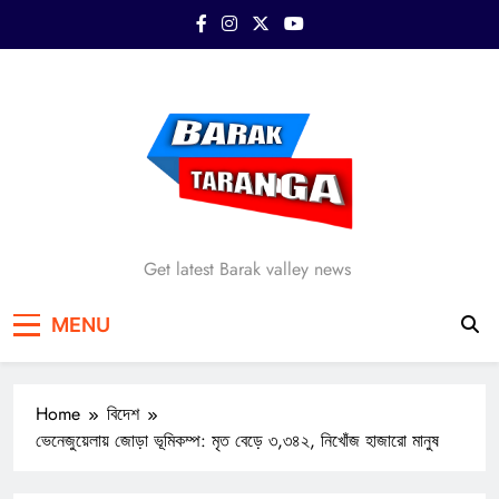
Skip
to
content
Barak Taranga
Get latest Barak valley news
MENU
Home
বিদেশ
ভেনেজুয়েলায় জোড়া ভূমিকম্প: মৃত বেড়ে ৩,৩৪২, নিখোঁজ হাজারো মানুষ