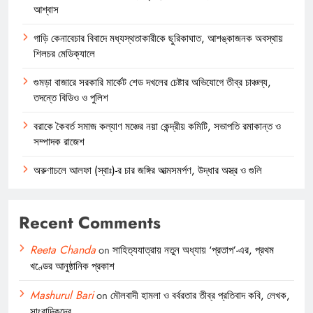
আশ্বাস
গাড়ি কেনাবেচার বিবাদে মধ্যস্থতাকারীকে ছুরিকাঘাত, আশঙ্কাজনক অবস্থায়
শিলচর মেডিক্যালে
গুমড়া বাজারে সরকারি মার্কেট শেড দখলের চেষ্টার অভিযোগে তীব্র চাঞ্চল্য,
তদন্তে বিডিও ও পুলিশ
বরাকে কৈবর্ত সমাজ কল্যাণ মঞ্চের নয়া কেন্দ্রীয় কমিটি, সভাপতি রমাকান্ত ও
সম্পাদক রাজেশ
অরুণাচলে আলফা (স্বাঃ)-র চার জঙ্গির আত্মসমর্পণ, উদ্ধার অস্ত্র ও গুলি
Recent Comments
Reeta Chanda
on
সাহিত্যযাত্রায় নতুন অধ্যায় ‘প্রতাপ’-এর, প্রথম
খণ্ডের আনুষ্ঠানিক প্রকাশ
Mashurul Bari
on
মৌলবাদী হামলা ও বর্বরতার তীব্র প্রতিবাদ কবি, লেখক,
সাংবাদিকদের