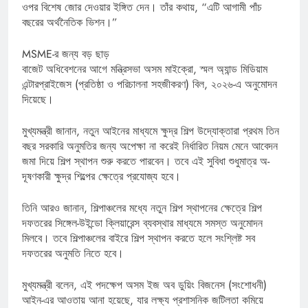
ওপর বিশেষ জোর দেওয়ার ইঙ্গিত দেন। তাঁর কথায়, “এটি আগামী পাঁচ
বছরের অর্থনৈতিক ভিশন।”
MSME-র জন্য বড় ছাড়
বাজেট অধিবেশনের আগে মন্ত্রিসভা অসম মাইক্রো, স্মল অ্যান্ড মিডিয়াম
এন্টারপ্রাইজেস (প্রতিষ্ঠা ও পরিচালনা সহজীকরণ) বিল, ২০২৬-এ অনুমোদন
দিয়েছে।
মুখ্যমন্ত্রী জানান, নতুন আইনের মাধ্যমে ক্ষুদ্র শিল্প উদ্যোক্তারা প্রথম তিন
বছর সরকারি অনুমতির জন্য অপেক্ষা না করেই নির্ধারিত নিয়ম মেনে আবেদন
জমা দিয়ে শিল্প স্থাপন শুরু করতে পারবেন। তবে এই সুবিধা শুধুমাত্র অ-
দূষণকারী ক্ষুদ্র শিল্পের ক্ষেত্রে প্রযোজ্য হবে।
তিনি আরও জানান, শিল্পাঞ্চলের মধ্যে নতুন শিল্প স্থাপনের ক্ষেত্রে শিল্প
দফতরের সিঙ্গেল-উইন্ডো ক্লিয়ারেন্স ব্যবস্থার মাধ্যমে সমস্ত অনুমোদন
মিলবে। তবে শিল্পাঞ্চলের বাইরে শিল্প স্থাপন করতে হলে সংশ্লিষ্ট সব
দফতরের অনুমতি নিতে হবে।
মুখ্যমন্ত্রী বলেন, এই পদক্ষেপ অসম ইজ অব ডুয়িং বিজনেস (সংশোধনী)
আইন-এর আওতায় আনা হয়েছে, যার লক্ষ্য প্রশাসনিক জটিলতা কমিয়ে