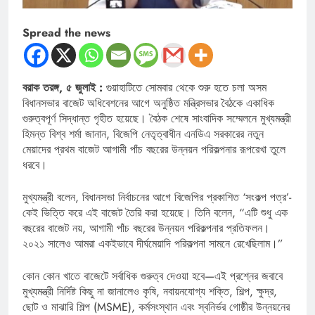
Spread the news
বরাক তরঙ্গ, ৫ জুলাই :
গুয়াহাটিতে সোমবার থেকে শুরু হতে চলা অসম
বিধানসভার বাজেট অধিবেশনের আগে অনুষ্ঠিত মন্ত্রিসভার বৈঠকে একাধিক
গুরুত্বপূর্ণ সিদ্ধান্ত গৃহীত হয়েছে। বৈঠক শেষে সাংবাদিক সম্মেলনে মুখ্যমন্ত্রী
হিমন্ত বিশ্ব শর্মা জানান, বিজেপি নেতৃত্বাধীন এনডিএ সরকারের নতুন
মেয়াদের প্রথম বাজেট আগামী পাঁচ বছরের উন্নয়ন পরিকল্পনার রূপরেখা তুলে
ধরবে।
মুখ্যমন্ত্রী বলেন, বিধানসভা নির্বাচনের আগে বিজেপির প্রকাশিত ‘সংকল্প পত্র’-
কেই ভিত্তি করে এই বাজেট তৈরি করা হয়েছে। তিনি বলেন, “এটি শুধু এক
বছরের বাজেট নয়, আগামী পাঁচ বছরের উন্নয়ন পরিকল্পনার প্রতিফলন।
২০২১ সালেও আমরা একইভাবে দীর্ঘমেয়াদি পরিকল্পনা সামনে রেখেছিলাম।”
কোন কোন খাতে বাজেটে সর্বাধিক গুরুত্ব দেওয়া হবে—এই প্রশ্নের জবাবে
মুখ্যমন্ত্রী নির্দিষ্ট কিছু না জানালেও কৃষি, নবায়নযোগ্য শক্তি, শিল্প, ক্ষুদ্র,
ছোট ও মাঝারি শিল্প (MSME), কর্মসংস্থান এবং স্বনির্ভর গোষ্ঠীর উন্নয়নের