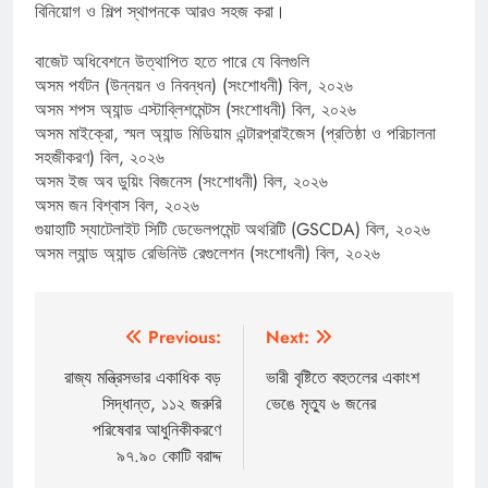
বিনিয়োগ ও শিল্প স্থাপনকে আরও সহজ করা।
বাজেট অধিবেশনে উত্থাপিত হতে পারে যে বিলগুলি
অসম পর্যটন (উন্নয়ন ও নিবন্ধন) (সংশোধনী) বিল, ২০২৬
অসম শপস অ্যান্ড এস্টাব্লিশমেন্টস (সংশোধনী) বিল, ২০২৬
অসম মাইক্রো, স্মল অ্যান্ড মিডিয়াম এন্টারপ্রাইজেস (প্রতিষ্ঠা ও পরিচালনা
সহজীকরণ) বিল, ২০২৬
অসম ইজ অব ডুয়িং বিজনেস (সংশোধনী) বিল, ২০২৬
অসম জন বিশ্বাস বিল, ২০২৬
গুয়াহাটি স্যাটেলাইট সিটি ডেভেলপমেন্ট অথরিটি (GSCDA) বিল, ২০২৬
অসম ল্যান্ড অ্যান্ড রেভিনিউ রেগুলেশন (সংশোধনী) বিল, ২০২৬
Post
Previous:
Next:
navigation
রাজ্য মন্ত্রিসভার একাধিক বড়
ভারী বৃষ্টিতে বহুতলের একাংশ
সিদ্ধান্ত, ১১২ জরুরি
ভেঙে মৃত্যু ৬ জনের
পরিষেবার আধুনিকীকরণে
৯৭.৯০ কোটি বরাদ্দ