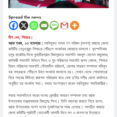
Spread the news
দীপ দেব, শিলচর।
বরাক তরঙ্গ, ১৩ নভেম্বর :
নবনিযুক্ত অসম গণ পরিষদ (অগপ) কাছাড় জেলা
কমিটির নেতৃত্ববৃন্দ শিলচরে পৌঁছলে সংবর্ধনার জোয়ারে ভাসলো। বৃহস্পতিবার
দুপুর বারোটার দিকে কুম্ভীরগ্রাম বিমানবন্দরে সভাপতি নজমুল হোসেন মজুমদার,
কার্যকরী সভাপতি মনিতন সিংহ ও যুব পরিষদের সভাপতি রূপন মোদক, শিলচর
বিধান পরিষদের সভাপতি সৌম্যদীপ ভট্টাচার্য, জেলার সাধারণ সম্পাদক মমিনুল
হক লস্করকে পৌঁছলে উষ্ণ সংবর্ধনা জানানো হয়। সেখান থেকে শোভাযাত্রা
নিয়ে শহরের বিভিন্ন রাজপথ পরিক্রমা করে বেলা দু’টায় দলীয় জেলা কার্যালয়ে
অনুষ্ঠিত হয় সংবর্ধনা সভা। সভায় অংশগ্রহণ করেন নবনিযুক্ত পদাধিকারীরা।
সভায় সভাপতিত্ব করেন দলের কেন্দ্রীয় সাধারণ সম্পাদক তথা বরাক
উপত্যকার তত্ত্বাবধায়ক বিমলেন্দু সিংহ। তিনি বক্তব্য রাখতে গিয়ে বলেন,
বরাক উপত্যকায় অগপ দলের পুনর্জাগরণের সময় এসেছে। নবগঠিত কাছাড়
জেলা কমিটির প্রতিটি নেতা-কর্মী আগামী দিনে দল ও জনগণের উন্নয়নে