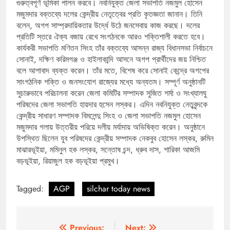
গুরুত্বপূর্ণ ভূমিকা পালন করবে। নবনিযুক্ত জেলা সভাপতি নজমুল হোসেন
মজুমদার বক্তব্যে দলের কেন্দ্রীয় নেতৃত্বের প্রতি কৃতজ্ঞতা জানান। তিনি
বলেন, অগপ সাম্প্রদায়িকতার উর্দ্ধে উঠে জনসেবায় কাজ করছে। দলের
প্রতিটি স্তরে ঐক্য বজায় রেখে সংগঠনকে আরও শক্তিশালী করতে হবে।
কার্যকরী সভাপতি মণিতন সিংহ তাঁর বক্তব্যে আসন্ন রাজ্য বিধানসভা নির্বাচনে
সোনাই, দক্ষিণ করিমগঞ্জ ও হাইলাকান্দি আসনে অগপ প্রার্থীদের জয় নিশ্চিত
বলে আশাবাদ ব্যক্ত করেন। তাঁর মতে, বিশেষ করে সোনাই কেন্দ্রে অগপের
সাংগঠনিক শক্তি ও জনসংযোগ রাজ্যের মধ্যে অন্যতম। সম্পূর্ণ অনুষ্ঠানটি
সুচারুভাবে পরিচালনা করেন জেলা কমিটির সম্পাদক সুজিত শর্মা ও সংখ্যালঘু
পরিষদের জেলা সভাপতি হায়দার হুসেন লস্কর। এদিন নবনিযুক্ত নেতৃবৃন্দকে
কেন্দ্রীয় সাধারণ সম্পাদক বিমলেন্দু সিংহ ও জেলা সভাপতি নজমুল হোসেন
মজুমদার গলায় উত্তরীয় পরিয়ে দলীয় মর্যাদায় অভিষিক্ত করেন। অনুষ্ঠানে
উপস্থিত ছিলেন যুব পরিষদের কেন্দ্রীয় সম্পাদক নেকবুব হোসেন লস্কর, রুমিন
মাঝারভূইয়া, মমিনুল হক লস্কর, সন্তোষ চন্দ, ধ্রুব দাস, শারিকা আজমি
বড়ভূইয়া, রিয়াজুল হক বড়ভূইয়া প্রমুখ।
Tagged:
AGP
silchar today news
Previous:
Next: