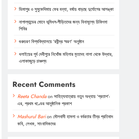
ডিমাপুর ও সুমুকেদিমায় ফের বন্যা, বর্ষায় বাড়ছে দুর্যোগের আশঙ্কা
নাগাল্যান্ডের মোনে ভূমিধস-পীড়িতদের জন্য বিনামূল্যে চিকিৎসা
শিবির
গুরুচরণ বিশ্ববিদ্যালয়ে ‘রবীন্দ্র স্মরণ’ অনুষ্ঠান
ধলাইয়ের পূর্ব দেবীপুরে নিখোঁজ মহিলার মৃতদেহ নালা থেকে উদ্ধার,
এলাকাজুড়ে চাঞ্চল্য
Recent Comments
Reeta Chanda
on
সাহিত্যযাত্রায় নতুন অধ্যায় ‘প্রতাপ’-
এর, প্রথম খণ্ডের আনুষ্ঠানিক প্রকাশ
Mashurul Bari
on
মৌলবাদী হামলা ও বর্বরতার তীব্র প্রতিবাদ
কবি, লেখক, সাংবাদিকদের