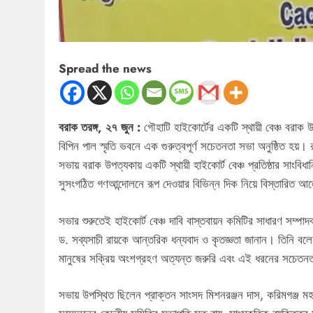
Spread the news
বরাক তরঙ্গ, ২৭ জুন :
গৌহাটি হাইকোর্টের একটি স্থায়ী বেঞ্চ বরাক 
বিপিন পাল স্মৃতি ভবনে এক গুরুত্বপূর্ণ সচেতনতা সভা অনুষ্ঠিত হয়। 
সভায় বরাক উপত্যকায় একটি স্থায়ী হাইকোর্ট বেঞ্চ প্রতিষ্ঠার সাংব
সুসংগঠিত গণআন্দোলনে রূপ দেওয়ার বিভিন্ন দিক নিয়ে বিস্তারিত আ
সভার শুরুতেই হাইকোর্ট বেঞ্চ দাবি বাস্তবায়ন কমিটির সাধারণ সম্পা
ড. সব্যসাচী রায়কে আন্তরিক ধন্যবাদ ও কৃতজ্ঞতা জানান। তিনি বলেন
মানুষের সক্রিয় অংশগ্রহণ অত্যন্ত জরুরি এবং এই ধরনের সচেতনত
সভায় উপস্থিত ছিলেন প্রাক্তন সাংসদ মিশনরঞ্জন দাস, করিমগঞ্জ মহাবিদ