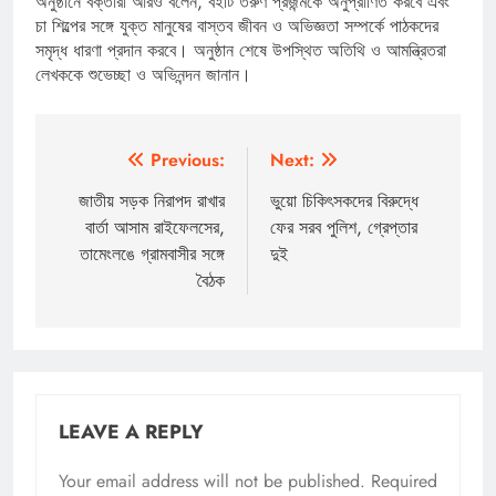
অনুষ্ঠানে বক্তারা আরও বলেন, বইটি তরুণ প্রজন্মকে অনুপ্রাণিত করবে এবং
চা শিল্পের সঙ্গে যুক্ত মানুষের বাস্তব জীবন ও অভিজ্ঞতা সম্পর্কে পাঠকদের
সমৃদ্ধ ধারণা প্রদান করবে। অনুষ্ঠান শেষে উপস্থিত অতিথি ও আমন্ত্রিতরা
লেখককে শুভেচ্ছা ও অভিনন্দন জানান।
Post
Previous:
Next:
navigation
জাতীয় সড়ক নিরাপদ রাখার
ভুয়ো চিকিৎসকদের বিরুদ্ধে
বার্তা আসাম রাইফেলসের,
ফের সরব পুলিশ, গ্রেপ্তার
তামেংলঙে গ্রামবাসীর সঙ্গে
দুই
বৈঠক
LEAVE A REPLY
Your email address will not be published.
Required