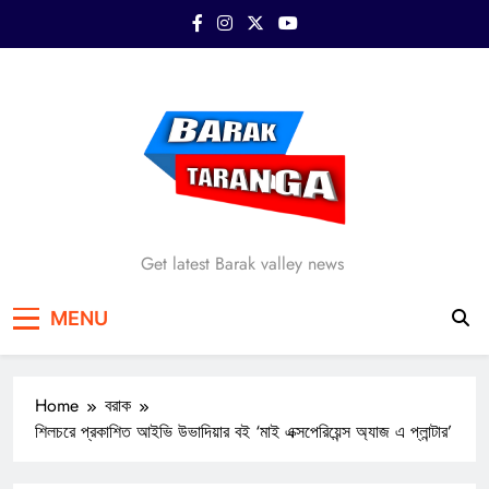
Skip
to
content
Barak Taranga
Get latest Barak valley news
MENU
Home
বরাক
শিলচরে প্রকাশিত আইভি উভাদিয়ার বই ‘মাই এক্সপেরিয়েন্স অ্যাজ এ প্লান্টার’