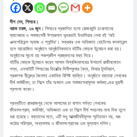
দীপ দেব, শিলচর।
বরাক তরঙ্গ, ২৬ জুন :
শিলচরে প্রকাশিত হলো রোজকান্দি চা-বাগানের
ম্যানেজার ও সমাজসেবী ঈশ্বরলাল ভূদরভাই উভাদিয়ার লেখা বই ‘মাই
এক্সপেরিয়েন্স অ্যাজ এ প্লান্টার’। শুক্রবার এক অভিজাত হোটেলের কনফারেন্স
হলে আয়োজিত অনুষ্ঠানে আনুষ্ঠানিকভাবে বইটির মোড়ক উন্মোচন করা হয়।
অনুষ্ঠানের সূচনা হয় পঞ্চপ্রদীপ প্রজ্বলনের মধ্য দিয়ে।
বইটির মোড়ক উন্মোচন করেন আসাম বিশ্ববিদ্যালয়ের উপাচার্য রাজীবমোহন
পন্থ, এনআইটি শিলচরের ডিরেক্টর দিলীপকুমার বৈদ্য, বিআর টুসনিয়াল,
প্রকাশক বীরেন্দ্র জৈনসহ একাধিক বিশিষ্ট ব্যক্তি। অনুষ্ঠানে বক্তারা লেখকের
দীর্ঘ কর্মজীবন, চা শিল্পে তাঁর অবদান এবং সমাজসেবামূলক কর্মকাণ্ডের ভূয়সী
প্রশংসা করেন।
গ্রন্থটিতে রামরাজপুর থেকে আসামের চা বাগান পর্যন্ত লেখকের
জীবনসংগ্রাম, কর্মনিষ্ঠা, অভিজ্ঞতা এবং চা শিল্পে দীর্ঘ পথচলার নানা দিক তুলে
ধরা হয়েছে। বক্তাদের মতে, এটি শুধু আত্মজীবনীমূলক স্মৃতিচারণ নয়, বরং
কঠোর পরিশ্রম, অধ্যবসায় ও জীবনসংগ্রামের এক মূল্যবান দলিল।