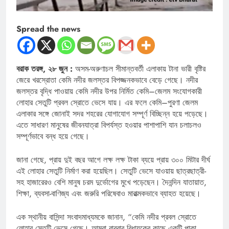
Spread the news
বরাক তরঙ্গ, ২৮ জুন :
অসম-অরুণাচল সীমান্তবর্তী এলাকায় টানা ভারী বৃষ্টির
জেরে খরস্রোতা কেমি নদীর জলস্তর বিপজ্জনকভাবে বেড়ে গেছে। নদীর
জলস্তর বৃদ্ধি পাওয়ায় কেমি নদীর উপর নির্মিত কেমি–জেলম সংযোগকারী
লোহার সেতুটি প্রবল স্রোতে ভেসে যায়। এর ফলে কেমি–পুরণা জেলম
এলাকার সঙ্গে জোনাই সদর শহরের যোগাযোগ সম্পূর্ণ বিচ্ছিন্ন হয়ে পড়েছে।
এতে সাধারণ মানুষের জীবনযাত্রা বিপর্যস্ত হওয়ার পাশাপাশি যান চলাচলও
সম্পূর্ণভাবে বন্ধ হয়ে গেছে।
জানা গেছে, প্রায় দুই বছর আগে লক্ষ লক্ষ টাকা ব্যয়ে প্রায় ৩০০ মিটার দীর্ঘ
এই লোহার সেতুটি নির্মাণ করা হয়েছিল। সেতুটি ভেসে যাওয়ায় ছাত্রছাত্রী-
সহ হাজারেরও বেশি মানুষ চরম দুর্ভোগের মুখে পড়েছেন। দৈনন্দিন যাতায়াত,
শিক্ষা, ব্যবসা-বাণিজ্য এবং জরুরি পরিষেবাও মারাত্মকভাবে ব্যাহত হয়েছে।
এক স্থানীয় বাসিন্দা সংবাদমাধ্যমকে জানান, “কেমি নদীর প্রবল স্রোতে
লোহার সেতুটি ভেসে গেছে। আমরা বারবার বিধায়কের কাছে একটি পাকা