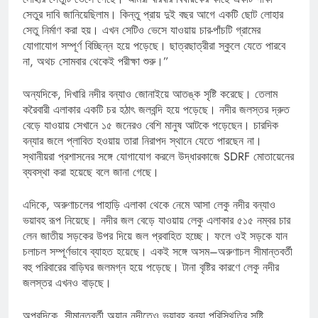
সেতুর দাবি জানিয়েছিলাম। কিন্তু প্রায় দুই বছর আগে একটি ছোট লোহার
সেতু নির্মাণ করা হয়। এখন সেটিও ভেসে যাওয়ায় চার-পাঁচটি গ্রামের
যোগাযোগ সম্পূর্ণ বিচ্ছিন্ন হয়ে পড়েছে। ছাত্রছাত্রীরা স্কুলে যেতে পারবে
না, অথচ সোমবার থেকেই পরীক্ষা শুরু।”
অন্যদিকে, দিখারি নদীর বন্যাও জোনাইয়ে আতঙ্ক সৃষ্টি করেছে। তেলাম
করৈবারী এলাকার একটি চর হঠাৎ জলবন্দি হয়ে পড়েছে। নদীর জলস্তর দ্রুত
বেড়ে যাওয়ায় সেখানে ১৫ জনেরও বেশি মানুষ আটকে পড়েছেন। চারদিক
বন্যার জলে প্লাবিত হওয়ায় তারা নিরাপদ স্থানে যেতে পারছেন না।
স্থানীয়রা প্রশাসনের সঙ্গে যোগাযোগ করলে উদ্ধারকাজে SDRF মোতায়েনের
ব্যবস্থা করা হয়েছে বলে জানা গেছে।
এদিকে, অরুণাচলের পাহাড়ি এলাকা থেকে নেমে আসা লেকু নদীর বন্যাও
ভয়াবহ রূপ নিয়েছে। নদীর জল বেড়ে যাওয়ায় লেকু এলাকার ৫১৫ নম্বর চার
লেন জাতীয় সড়কের উপর দিয়ে জল প্রবাহিত হচ্ছে। ফলে ওই সড়কে যান
চলাচল সম্পূর্ণভাবে ব্যাহত হয়েছে। একই সঙ্গে অসম–অরুণাচল সীমান্তবর্তী
বহু পরিবারের বাড়িঘর জলমগ্ন হয়ে পড়েছে। টানা বৃষ্টির কারণে লেকু নদীর
জলস্তর এখনও বাড়ছে।
অপরদিকে, সীমান্তবর্তী অয়ান নদীতেও ভয়াবহ বন্যা পরিস্থিতির সৃষ্টি