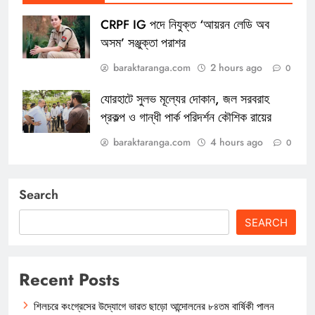
CRPF IG পদে নিযুক্ত ‘আয়রন লেডি অব
অসম’ সঞ্জুক্তা পরাশর
baraktaranga.com
2 hours ago
0
যোরহাটে সুলভ মূল্যের দোকান, জল সরবরাহ
প্রকল্প ও গান্ধী পার্ক পরিদর্শন কৌশিক রায়ের
baraktaranga.com
4 hours ago
0
Search
SEARCH
Recent Posts
শিলচরে কংগ্রেসের উদ্যোগে ভারত ছাড়ো আন্দোলনের ৮৪তম বার্ষিকী পালন