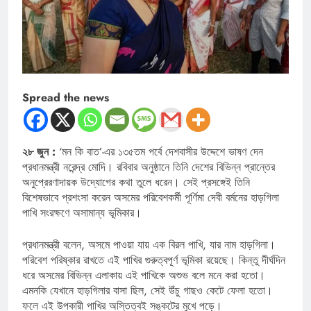
Spread the news
২৮ জুন :
‘মন কি বাত’-এর ১৩৫তম পর্বে দেশবাসীর উদ্দেশে ভাষণ দেন
প্রধানমন্ত্রী নরেন্দ্র মোদি। রবিবার অনুষ্ঠানে তিনি দেশের বিভিন্ন প্রান্তের
অনুপ্রেরণাদায়ক উদ্যোগের কথা তুলে ধরেন। সেই প্রসঙ্গেই তিনি
বিশেষভাবে প্রশংসা করেন অসমের পরিবেশকর্মী পূর্ণিমা দেবী বর্মনের হাড়গিলা
পাখি সংরক্ষণে অসামান্য ভূমিকার।
প্রধানমন্ত্রী বলেন, অসমে পাওয়া যায় এক বিরল পাখি, যার নাম হাড়গিলা।
পরিবেশ পরিষ্কার রাখতে এই পাখির গুরুত্বপূর্ণ ভূমিকা রয়েছে। কিন্তু দীর্ঘদিন
ধরে অসমের বিভিন্ন এলাকায় এই পাখিকে অশুভ বলে মনে করা হতো।
এমনকি যেখানে হাড়গিলার বাসা ছিল, সেই উঁচু গাছও কেটে ফেলা হতো।
ফলে এই উপকারী পাখির অস্তিত্বই সঙ্কটের মুখে পড়ে।