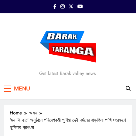
Skip
to
content
Barak Taranga
Get latest Barak valley news
MENU
Home
অসম
‘মন কি বাত’ অনুষ্ঠানে পরিবেশকর্মী পূর্ণিমা দেবী বর্মনের হাড়গিলা পাখি সংরক্ষণে
ভূমিকার প্রশংসা