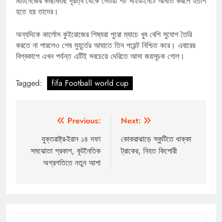
মার্টিনেজের কাছাকাছি দূরত্ব থেকে নেওয়া শট সাইড-নেটে আঘাত করলে হতাশ
হতে হয় তাদের।
অন্যদিকে কার্লোস কুইরোজের শিষ্যরা পুরো ম্যাচে খুব বেশি সুযোগ তৈরি
করতে না পারলেও শেষ মুহূর্তের আঘাতে তিন পয়েন্ট নিশ্চিত করে। এবারের
বিশ্বকাপে এখন পর্যন্ত এটিই সবচেয়ে দেরিতে আসা জয়সূচক গোল।
Tagged:
fifa Football world cup
Post
Previous:
Next:
navigation
যুক্তরাষ্ট্র-ইরান ১৪ দফা
কোকরাঝাড়ে স্কুটিতে ধাক্কা
সমঝোতা প্রকাশ, কূটনৈতিক
ট্রাকের, নিহত কিশোরী
অগ্রগতিতে নতুন আশা