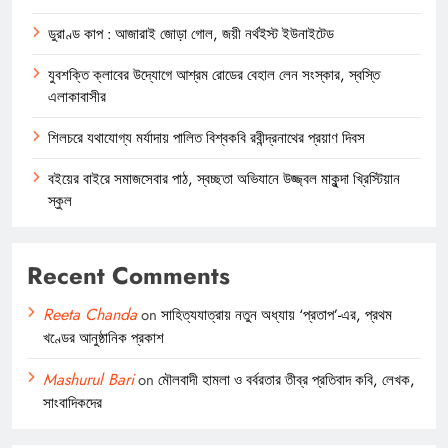
ডুরাণ্ড কাপ : আজারাই জোড়া গোল, জয়ী নর্থইস্ট ইউনাইটেড
যুবশক্তি ক্লাবের উদ্যোগে আশ্রম রোডের বেহাল লেন সংস্কার, স্বস্তি
এলাকাবাসীর
শিলচরে যথাযোগ্য মর্যাদায় পালিত বিশ্বকবি রবীন্দ্রনাথের প্রয়াণ দিবস
বইয়ের বাইরে সমাজসেবার পাঠ, স্বচ্ছতা অভিযানে উজ্জ্বল মাকুন্দা খ্রিস্টিয়ান
স্কুল
Recent Comments
Reeta Chanda
on
সাহিত্যযাত্রায় নতুন অধ্যায় ‘প্রতাপ’-এর, প্রথম
খণ্ডের আনুষ্ঠানিক প্রকাশ
Mashurul Bari
on
মৌলবাদী হামলা ও বর্বরতার তীব্র প্রতিবাদ কবি, লেখক,
সাংবাদিকদের