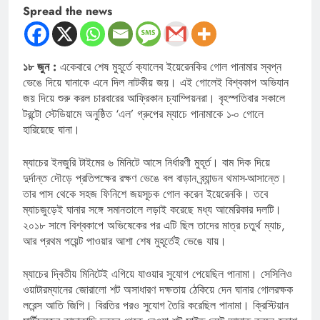
Spread the news
১৮ জুন :
একেবারে শেষ মুহূর্তে ক্যালেব ইয়েরেনকির গোল পানামার স্বপ্ন
ভেঙে দিয়ে ঘানাকে এনে দিল নাটকীয় জয়। এই গোলেই বিশ্বকাপ অভিযান
জয় দিয়ে শুরু করল চারবারের আফ্রিকান চ্যাম্পিয়নরা। বৃহস্পতিবার সকালে
টরন্টো স্টেডিয়ামে অনুষ্ঠিত ‘এল’ গ্রুপের ম্যাচে পানামাকে ১-০ গোলে
হারিয়েছে ঘানা।
ম্যাচের ইনজুরি টাইমের ৬ মিনিটে আসে নির্ধারণী মুহূর্ত। বাম দিক দিয়ে
দুর্দান্ত দৌড়ে প্রতিপক্ষের রক্ষণ ভেঙে বল বাড়ান ব্র্যান্ডন থমাস-আসান্তে।
তার পাস থেকে সহজ ফিনিশে জয়সূচক গোল করেন ইয়েরেনকি। তবে
ম্যাচজুড়েই ঘানার সঙ্গে সমানতালে লড়াই করেছে মধ্য আমেরিকার দলটি।
২০১৮ সালে বিশ্বকাপে অভিষেকের পর এটি ছিল তাদের মাত্র চতুর্থ ম্যাচ,
আর প্রথম পয়েন্ট পাওয়ার আশা শেষ মুহূর্তেই ভেঙে যায়।
ম্যাচের দ্বিতীয় মিনিটেই এগিয়ে যাওয়ার সুযোগ পেয়েছিল পানামা। সেসিলিও
ওয়াটারম্যানের জোরালো শট অসাধারণ দক্ষতায় ঠেকিয়ে দেন ঘানার গোলরক্ষক
লরেন্স আতি জিগি। বিরতির পরও সুযোগ তৈরি করেছিল পানামা। ক্রিস্টিয়ান