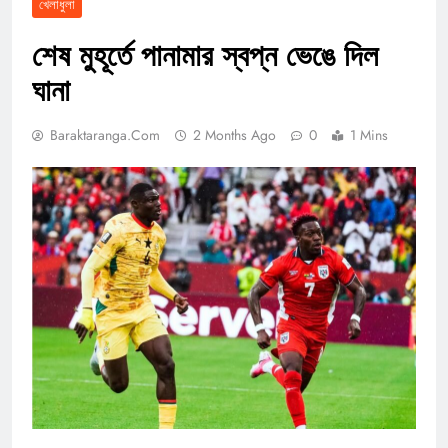
খেলাধুলা
শেষ মুহূর্তে পানামার স্বপ্ন ভেঙে দিল
ঘানা
Baraktaranga.com
2 Months Ago
0
1 Mins