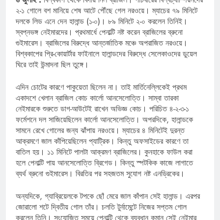
২-১ গোলে বশ মানিয়ে শেষ আটে পৌঁছে গেল নরওয়ে। ম্যাচের ৭৯ মিনিটে
দলকে লিড এনে দেন হালান্ড (১-০)। ৮৯ মিনিটে ২-০ করলেন তিনিই।
স্বপ্নভঙ্গ নেইমারদের। প্রথমার্ধে পেনাল্টি নষ্ট করেন ব্রাজিলের ব্রুনো
গুইমারেস। ব্রাজিলের বিরুদ্ধে আন্তর্জাতিক মঞ্চে অপরাজিত নরওয়ে।
বিশ্বকাপের প্রি-কোয়ার্টার ফাইনালে হালান্ডদের বিরুদ্ধে সেলেকাওদের ডুয়েল
ঘিরে তাই উন্মাদনা ছিল তুঙ্গে।
এদিন চোটের কারণে পাকুয়েতা ছিলেন না। তাই মার্তিনেল্লিকেই প্রথম
একাদশে খেলান ব্রাজিল কোচ কার্লো আনসেলোত্তি। সাম্বা তারকা
নেইমারকে শুরুতে ডাগ-আউটেই রাখেন অভিজ্ঞ কোচ। পরিচিত ৪-২-৩-১
ফর্মেশনে দল সাজিয়েছিলেন কার্লো আনসেলোত্তি। অপরদিকে, হালান্ডকে
সামনে রেখে গোলের জন্য ঝাঁপায় নরওয়ে। ম্যাচের ৪ মিনিটেই দুরন্ত
আক্রমণে জাল কাঁপিয়েছিলেন প্যাট্রিক। কিন্তু অফসাইডের কারণে তা
বাতিল হয়। ১১ মিনিটে পালটা আক্রমণ ব্রাজিলের। কুনহাকে ফাউল করা
হলে পেনাল্টি পায় আনসেলোত্তি ব্রিগেড। কিন্তু স্পটকিক কাজে লাগাতে
ব্যর্থ ব্রুনো গুইমারেস। বিরতির পর সহজতম সুযোগ নষ্ট এনড্রিকের।
অন্যদিকে, গ্যাব্রিয়েলকে টপকে ছোঁ মেরে জাল কাঁপান সেই হালান্ড। এরপর
জোরালো শটে দ্বিতীয় গোল তাঁর। চলতি টুর্নামেন্টে নিজের সপ্তম গোল
করলেন তিনি। সংযোজিত সময়ে পেনাল্টি থেকে ব্যবধান কমান সেই নেইমার