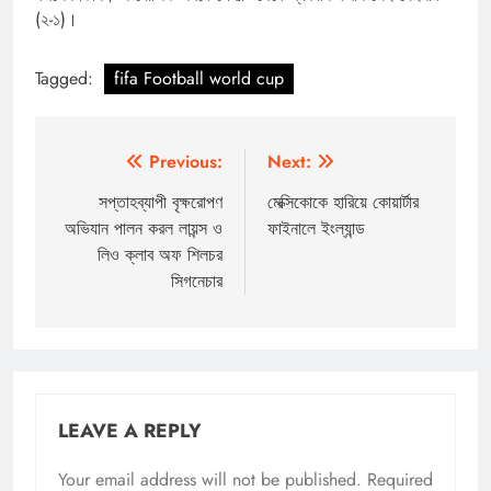
(২-১)।
Tagged:
fifa Football world cup
Post
Previous:
Next:
navigation
সপ্তাহব্যাপী বৃক্ষরোপণ
মেক্সিকোকে হারিয়ে কোয়ার্টার
অভিযান পালন করল লায়ন্স ও
ফাইনালে ইংল্যান্ড
লিও ক্লাব অফ শিলচর
সিগনেচার
LEAVE A REPLY
Your email address will not be published.
Required