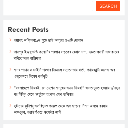
SEARCH
Recent Posts
ভয়াবহ অগ্নিকাণ্ডে পুড়ে ছাই অন্তত ৪-৫টি দোকান
তারাপুর ইঅ্যান্ডডি কলোনির প্রধান সড়কের বেহাল দশা, দ্রুত স্থায়ী সংস্কারের
দাবিতে সরব বাসিন্দারা
মানব পাচার ও ডাইনি প্রথার বিরুদ্ধে সচেতনতার বার্তা, পথারকান্দি কলেজ অব
এডুকেশনে বিশেষ কর্মসূচি
“বাংলাদেশে ফিরবই, সে দেশের মানুষের জন্য ফিরব!” ক্ষমতাচ্যুত হওয়ার দু’বছর
পর দিল্লি থেকে ভার্চুয়াল হুংকার শেখ হাসিনার
ভুটানের কুরিশ্বু জলবিদ্যুৎ প্রকল্প থেকে জল ছাড়ায় নিম্ন অসমে বন্যার
আশঙ্কা, বঙাইগাঁওয়ে সতর্কতা জারি