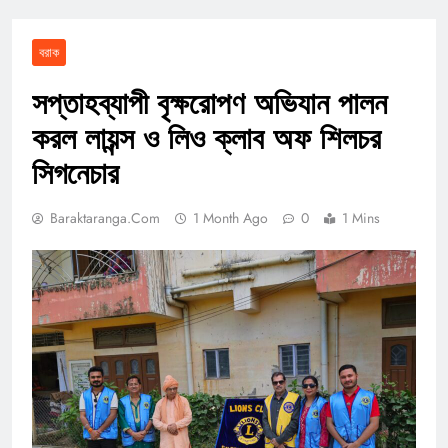
বরাক
সপ্তাহব্যাপী বৃক্ষরোপণ অভিযান পালন
করল লায়ন্স ও লিও ক্লাব অফ শিলচর
সিগনেচার
Baraktaranga.com
1 Month Ago
0
1 Mins