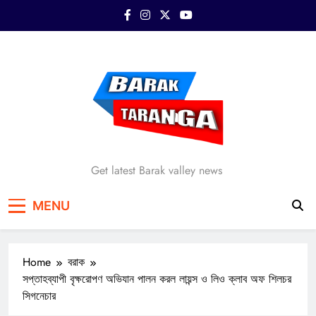
Skip
to
content
Barak Taranga
Get latest Barak valley news
MENU
Home
বরাক
সপ্তাহব্যাপী বৃক্ষরোপণ অভিযান পালন করল লায়ন্স ও লিও ক্লাব অফ শিলচর
সিগনেচার