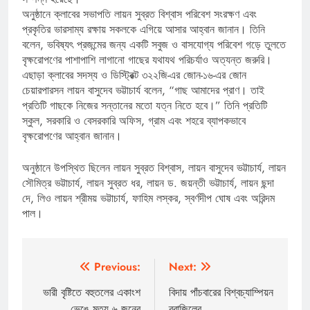
অনুষ্ঠানে ক্লাবের সভাপতি লায়ন সুব্রত বিশ্বাস পরিবেশ সংরক্ষণ এবং
প্রকৃতির ভারসাম্য রক্ষায় সকলকে এগিয়ে আসার আহ্বান জানান। তিনি
বলেন, ভবিষ্যৎ প্রজন্মের জন্য একটি সবুজ ও বাসযোগ্য পরিবেশ গড়ে তুলতে
বৃক্ষরোপণের পাশাপাশি লাগানো গাছের যথাযথ পরিচর্যাও অত্যন্ত জরুরি।
এছাড়া ক্লাবের সদস্য ও ডিস্ট্রিক্ট ৩২২জি-এর জোন-১৬-এর জোন
চেয়ারপারসন লায়ন বাসুদেব ভট্টাচার্য বলেন, “গাছ আমাদের প্রাণ। তাই
প্রতিটি গাছকে নিজের সন্তানের মতো যত্ন নিতে হবে।” তিনি প্রতিটি
স্কুল, সরকারি ও বেসরকারি অফিস, গ্রাম এবং শহরে ব্যাপকভাবে
বৃক্ষরোপণের আহ্বান জানান।
অনুষ্ঠানে উপস্থিত ছিলেন লায়ন সুব্রত বিশ্বাস, লায়ন বাসুদেব ভট্টাচার্য, লায়ন
সৌমিত্র ভট্টাচার্য, লায়ন সুব্রত ধর, লায়ন ড. জয়ন্তী ভট্টাচার্য, লায়ন ছন্দা
দে, লিও লায়ন শ্রীময় ভট্টাচার্য, ফাহিম লস্কর, স্বর্ণদীপ ঘোষ এবং অরিন্দম
পাল।
Post
Previous:
Next:
navigation
ভারী বৃষ্টিতে বহুতলের একাংশ
বিদায় পাঁচবারের বিশ্বচ্যাম্পিয়ন
ভেঙে মৃত্যু ৬ জনের
ব্রাজিলের