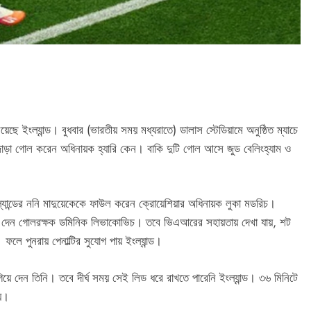
ছে ইংল্যান্ড। বুধবার (ভারতীয় সময় মধ্যরাতে) ডালাস স্টেডিয়ামে অনুষ্ঠিত ম্যাচে
ে জোড়া গোল করেন অধিনায়ক হ্যারি কেন। বাকি দুটি গোল আসে জুড বেলিংহ্যাম ও
ংল্যান্ডের ননি মাদুয়েকেকে ফাউল করেন ক্রোয়েশিয়ার অধিনায়ক লুকা মডরিচ।
শট রুখে দেন গোলরক্ষক ডমিনিক লিভাকোভিচ। তবে ভিএআরের সহায়তায় দেখা যায়, শট
 পুনরায় পেনাল্টির সুযোগ পায় ইংল্যান্ড।
ে দেন তিনি। তবে দীর্ঘ সময় সেই লিড ধরে রাখতে পারেনি ইংল্যান্ড। ৩৬ মিনিটে
য়ে।