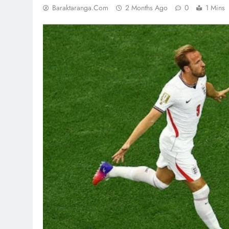
Baraktaranga.com
2 Months Ago
0
1 Mins