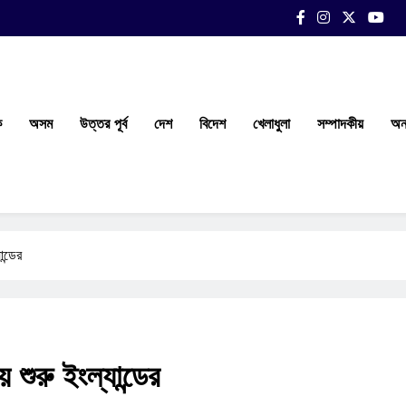
ক
অসম
উত্তর পূর্ব
দেশ
বিদেশ
খেলাধুলা
সম্পাদকীয়
অন্
ন্ডের
 শুরু ইংল্যান্ডের