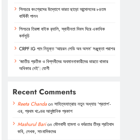
শিলচরে কংগ্রেসের উদ্যোগে ভারত ছাড়ো আন্দোলনের ৮৪তম
বার্ষিকী পালন
শিলচরে তিরঙ্গা বাইক র‍্যালি, স্বাধীনতা দিবস ঘিরে একাধিক
কর্মসূচি
CRPF IG পদে নিযুক্ত ‘আয়রন লেডি অব অসম’ সঞ্জুক্তা পরাশর
‘জাতীয় প্রতীক ও বিপ্লবীদের অবমাননাকারীদের ভারতে থাকার
অধিকার নেই’: যোগী
Recent Comments
Reeta Chanda
on
সাহিত্যযাত্রায় নতুন অধ্যায় ‘প্রতাপ’-
এর, প্রথম খণ্ডের আনুষ্ঠানিক প্রকাশ
Mashurul Bari
on
মৌলবাদী হামলা ও বর্বরতার তীব্র প্রতিবাদ
কবি, লেখক, সাংবাদিকদের