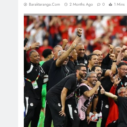
Baraktaranga.com
2 Months Ago
0
1 Mins