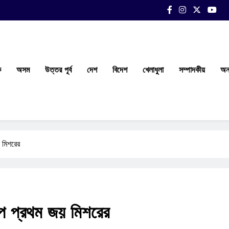
ক
অসম
উত্তর পূর্ব
দেশ
বিদেশ
খেলাধুলা
সম্পাদকীয়
অন্
 মিশরের
পে প্রথম জয় মিশরের