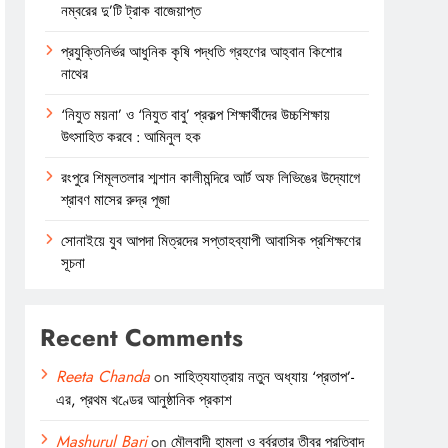
নম্বরের দু’টি ট্রাক বাজেয়াপ্ত
প্রযুক্তিনির্ভর আধুনিক কৃষি পদ্ধতি গ্রহণের আহ্বান কিশোর
নাথের
‘নিযুত ময়না’ ও ‘নিযুত বাবু’ প্রকল্প শিক্ষার্থীদের উচ্চশিক্ষায়
উৎসাহিত করবে : আমিনুল হক
রংপুরে শিমূলতলার শ্মশান কালীমন্দিরে আর্ট অফ লিভিঙের উদ্যোগে
শ্রাবণ মাসের রুদ্র পূজা
সোনাইয়ে যুব আপদা মিত্রদের সপ্তাহব্যাপী আবাসিক প্রশিক্ষণের
সূচনা
Recent Comments
Reeta Chanda
on
সাহিত্যযাত্রায় নতুন অধ্যায় ‘প্রতাপ’-
এর, প্রথম খণ্ডের আনুষ্ঠানিক প্রকাশ
Mashurul Bari
on
মৌলবাদী হামলা ও বর্বরতার তীব্র প্রতিবাদ