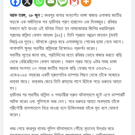
বরাক তরঙ্গ, ২৮ জুন :
বদরপুর থানার অন্তর্গত ভাঙ্গা বাজার এলাকায় জাতীয়
সড়কে এক মর্মান্তিক পথ দুর্ঘটনায় প্রাণ হারালেন এক দিনমজুর। রবিবার
সকালে ঘটে যাওয়া এই ঘটনায় নিহত হন লামাজোয়ার জিপির গুয়ারিগ্রাম
গ্রামের বাসিন্দা বেলাল আহমদ (৪৫)। তিনি প্রয়াত আব্দুল মান্নান (মনাই
মিয়া)-এর পুত্র। ঘটনাকে কেন্দ্র করে এলাকাজুড়ে শোকের ছায়া নেমে আসে।
পাশাপাশি ক্ষুব্ধ স্থানীয় বাসিন্দারা বিক্ষোভও প্রদর্শন করেন।
স্থানীয় সূত্রে জানা যায়, প্রতিদিনের মতো রবিবার ভোরে বাজার করতে বাড়ি
থেকে বেরিয়েছিলেন বেলাল আহমদ। সকাল প্রায় সাড়ে ৬টার সময় ভাঙ্গা
বাজার সংলগ্ন ৩৭ নম্বর জাতীয় সড়কে বাড়ি ফেরার পথে এনএল-০১
একে-৪০৯৪ নম্বরের একটি দ্রুতগতির ডাম্পার পিছন থেকে তাঁকে সজোরে
ধাক্কা মারে। ধাক্কার জেরে তিনি রাস্তার পাশে ছিটকে পড়ে গুরুতর আহত
হন।
দুর্ঘটনার পর স্থানীয় বাসিন্দা ও পথচারীরা দ্রুত ঘটনাস্থলে ছুটে এসে ডাম্পারটি
আটক করেন এবং পুলিশকে খবর দেন। পরে গুরুতর আহত অবস্থায় তাঁকে
শ্রীগৌরী হাসপাতালে নিয়ে যাওয়া হলে চিকিৎসকরা তাঁকে মৃত বলে ঘোষণা
করেন।
খবর পেয়ে বদরপুর থানার পুলিশ ঘটনাস্থলে পৌঁছে মৃতদেহ উদ্ধার করে