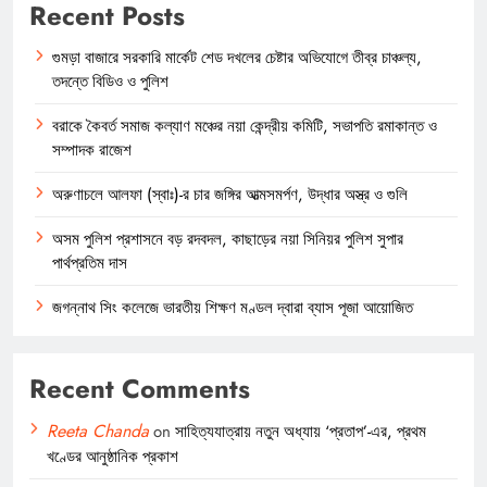
Recent Posts
গুমড়া বাজারে সরকারি মার্কেট শেড দখলের চেষ্টার অভিযোগে তীব্র চাঞ্চল্য,
তদন্তে বিডিও ও পুলিশ
বরাকে কৈবর্ত সমাজ কল্যাণ মঞ্চের নয়া কেন্দ্রীয় কমিটি, সভাপতি রমাকান্ত ও
সম্পাদক রাজেশ
অরুণাচলে আলফা (স্বাঃ)-র চার জঙ্গির আত্মসমর্পণ, উদ্ধার অস্ত্র ও গুলি
অসম পুলিশ প্রশাসনে বড় রদবদল, কাছাড়ের নয়া সিনিয়র পুলিশ সুপার
পার্থপ্রতিম দাস
জগন্নাথ সিং কলেজে ভারতীয় শিক্ষণ মণ্ডল দ্বারা ব্যাস পূজা আয়োজিত
Recent Comments
Reeta Chanda
on
সাহিত্যযাত্রায় নতুন অধ্যায় ‘প্রতাপ’-এর, প্রথম
খণ্ডের আনুষ্ঠানিক প্রকাশ