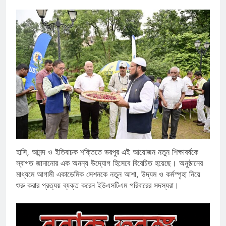
হাসি, আনন্দ ও ইতিবাচক শক্তিতে ভরপুর এই আয়োজন নতুন শিক্ষাবর্ষকে
স্বাগত জানানোর এক অনন্য উদ্যোগ হিসেবে বিবেচিত হয়েছে। অনুষ্ঠানের
মাধ্যমে আগামী একাডেমিক সেশনকে নতুন আশা, উদ্যম ও কর্মস্পৃহা নিয়ে
শুরু করার প্রত্যয় ব্যক্ত করেন ইউএসটিএম পরিবারের সদস্যরা।