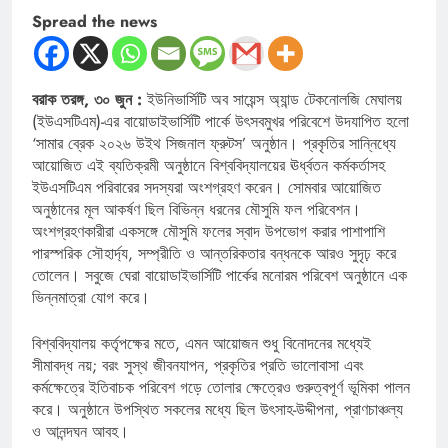
Spread the news
বরাক তরঙ্গ, ৩০ জুন :
ইউনিভার্সিটি অব সায়েন্স অ্যান্ড টেকনোলজি মেঘালয়
(ইউএসটিএম)-এর বায়োডাইভার্সিটি পার্কে উৎসবমুখর পরিবেশে উদযাপিত হলো
‘সামার ব্রেক ২০২৬ উইথ সিজনাল ফ্রুটস’ অনুষ্ঠান। প্রকৃতির সান্নিধ্যে
আয়োজিত এই ব্যতিক্রমী অনুষ্ঠানে বিশ্ববিদ্যালয়ের ঊর্ধ্বতন কর্মকর্তাসহ
ইউএসটিএম পরিবারের সদস্যরা অংশগ্রহণ করেন। সোমবার আয়োজিত
অনুষ্ঠানের মূল আকর্ষণ ছিল বিভিন্ন ধরনের মৌসুমি ফল পরিবেশন।
অংশগ্রহণকারীরা একসঙ্গে মৌসুমি ফলের স্বাদ উপভোগ করার পাশাপাশি
পারস্পরিক সৌহার্দ্য, সম্প্রীতি ও আন্তরিকতার বন্ধনকে আরও সুদৃঢ় করে
তোলেন। সবুজে ঘেরা বায়োডাইভার্সিটি পার্কের মনোরম পরিবেশ অনুষ্ঠানে এক
ভিন্নমাত্রা যোগ করে।
বিশ্ববিদ্যালয় কর্তৃপক্ষের মতে, এমন আয়োজন শুধু বিনোদনের মধ্যেই
সীমাবদ্ধ নয়; বরং সুস্থ জীবনযাপন, প্রকৃতির প্রতি ভালোবাসা এবং
কর্মক্ষেত্রে ইতিবাচক পরিবেশ গড়ে তোলার ক্ষেত্রেও গুরুত্বপূর্ণ ভূমিকা পালন
করে। অনুষ্ঠানে উপস্থিত সকলের মধ্যে ছিল উৎসাহ-উদ্দীপনা, প্রাণচাঞ্চল্য
ও আনন্দঘন আবহ।