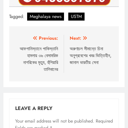
Tagged:
Meghalaya news
USTM
Post
Previous:
Next:
navigation
আফগানিস্তানে পাকিস্তানি
অরুণাচল সীমান্তে চিনা
হামলায় ৩৬ বেসামরিক
অনুপ্রবেশের খবর ভিত্তিহীন,
নাগরিকের মৃত্যু, হুঁশিয়ারি
জানাল ভারতীয় সেনা
তালিবানের
LEAVE A REPLY
Your email address will not be published.
Required
fields are marked
*