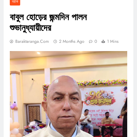
বরাক
বাবুল হোড়ের জন্মদিন পালন
শুভানুধ্যায়ীদের
Baraktaranga.com
2 Months Ago
0
1 Mins