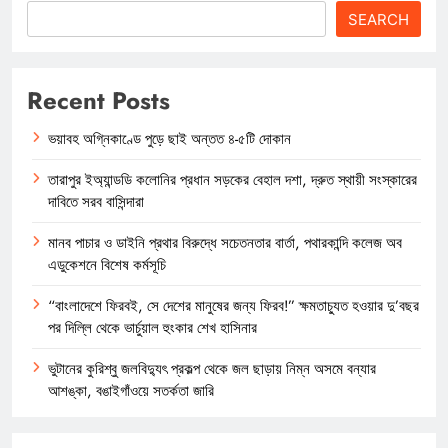
SEARCH
Recent Posts
ভয়াবহ অগ্নিকাণ্ডে পুড়ে ছাই অন্তত ৪-৫টি দোকান
তারাপুর ইঅ্যান্ডডি কলোনির প্রধান সড়কের বেহাল দশা, দ্রুত স্থায়ী সংস্কারের
দাবিতে সরব বাসিন্দারা
মানব পাচার ও ডাইনি প্রথার বিরুদ্ধে সচেতনতার বার্তা, পথারকান্দি কলেজ অব
এডুকেশনে বিশেষ কর্মসূচি
“বাংলাদেশে ফিরবই, সে দেশের মানুষের জন্য ফিরব!” ক্ষমতাচ্যুত হওয়ার দু’বছর
পর দিল্লি থেকে ভার্চুয়াল হুংকার শেখ হাসিনার
ভুটানের কুরিশ্বু জলবিদ্যুৎ প্রকল্প থেকে জল ছাড়ায় নিম্ন অসমে বন্যার
আশঙ্কা, বঙাইগাঁওয়ে সতর্কতা জারি