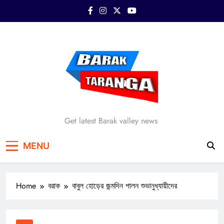
Skip
to
content
Barak Taranga
Get latest Barak valley news
MENU
Home
বরাক
বাবুল হোড়ের জন্মদিন পালন শুভানুধ্যায়ীদের