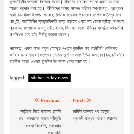
জন্মবার্ষিকীর শুভেচ্ছা বিনিময় করেন। বাকসের তরফেও তাঁকে একটি শুভেচ্ছা
স্মারক প্রদান করা হয়। বিশিষ্টদের মধ্যে সাংসদ পরিমল শুক্লবৈদ্য, প্রাক্তন
মন্ত্রী মিসবাহুল ইসলাম লস্কর, দৈনিক সাময়িক প্রসঙ্গের সম্পাদক তৈমুর রাজা
চৌধুরী, বার্তালিপির স্বত্বাধিকারী রুদ্র নারায়ন গুপ্ত সহ জেলা ক্রীড়া সংস্থার
প্রাক্তন সম্পাদক অতনু ভট্টাচার্য সহ ডিএসএ এবং বিভিন্ন সংগঠন কর্মকর্তারা
উপস্থিত হয়ে তাঁর দীর্ঘায়ু কামনা করেন।
প্রসঙ্গত, একই মঞ্চে বাবুল হোড়ের ৭৬তম জন্মদিন সহ বার্তালিপি দৈনিকের
কর্ণধার রুদ্র নারায়ণ গুপ্তের ৪৬তম জন্মদিন এবং টাউন ক্লাবের ক্রিকেট সচিব
জয়দীপ করের ৫১তম জন্মদিন উপলক্ষে কেক কাটা হয়।
Tagged:
silchar today news
Post
Previous:
Next:
navigation
মন্ত্রীকে নিয়ে বাহনের র‍্যালি
মার্কিন হামলার পর হরমুজ
নয়, পদযাত্রা করবে শ্রীভূমি
প্রণালী বন্ধের ঘোষণা ইরানের
জেলা বিজেপি, জোরদার
প্রস্তুতি