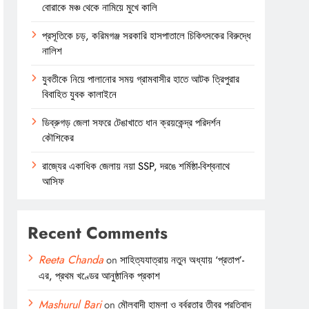
বোরাকে মঞ্চ থেকে নামিয়ে মুখে কালি
প্রসূতিকে চড়, করিমগঞ্জ সরকারি হাসপাতালে চিকিৎসকের বিরুদ্ধে
নালিশ
যুবতীকে নিয়ে পালানোর সময় গ্রামবাসীর হাতে আটক ত্রিপুরার
বিবাহিত যুবক কালাইনে
ডিব্রুগড় জেলা সফরে টেঙাখাতে ধান ক্রয়কেন্দ্র পরিদর্শন
কৌশিকের
রাজ্যের একাধিক জেলায় নয়া SSP, দরঙে শর্মিষ্ঠা-বিশ্বনাথে
আসিফ
Recent Comments
Reeta Chanda
on
সাহিত্যযাত্রায় নতুন অধ্যায় ‘প্রতাপ’-
এর, প্রথম খণ্ডের আনুষ্ঠানিক প্রকাশ
Mashurul Bari
on
মৌলবাদী হামলা ও বর্বরতার তীব্র প্রতিবাদ