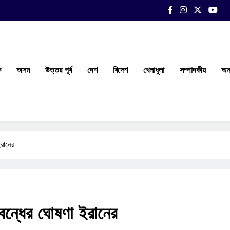
ক
অসম
উত্তর পূর্ব
দেশ
বিদেশ
খেলাধুলা
সম্পাদকীয়
অন্
ইরানের
 বন্ধের ঘোষণা ইরানের