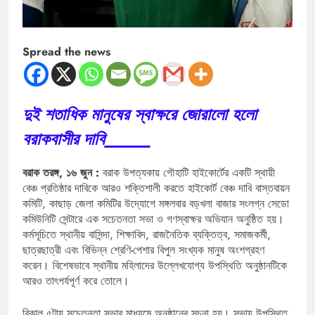
Spread the news
দুই শতাধিক মানুষের স্বাক্ষরে জোরালো হলো
বরাকবাসীর দাবি_____
বরাক তরঙ্গ, ১৬ জুন :
বরাক উপত্যকায় গৌহাটি হাইকোর্টের একটি স্থায়ী
বেঞ্চ প্রতিষ্ঠার দাবিকে আরও শক্তিশালী করতে হাইকোর্ট বেঞ্চ দাবি বাস্তবায়ন
কমিটি, কাছাড় জেলা কমিটির উদ্যোগে মঙ্গলবার বড়খলা বাজার সংলগ্ন সেডো
কমিউনিটি সেন্টারে এক সচেতনতা সভা ও গণস্বাক্ষর অভিযান অনুষ্ঠিত হয়।
কর্মসূচিতে স্থানীয় বাসিন্দা, শিক্ষাবিদ, রাজনৈতিক ব্যক্তিত্ব, সমাজকর্মী,
ছাত্রছাত্রী এবং বিভিন্ন শ্রেণি-পেশার বিপুল সংখ্যক মানুষ অংশগ্রহণ
করেন। বিশেষভাবে স্থানীয় মহিলাদের উল্লেখযোগ্য উপস্থিতি অনুষ্ঠানটিকে
আরও তাৎপর্যপূর্ণ করে তোলে।
বিকাল ৫টায় সচেতনতা সভার মাধ্যমে অনুষ্ঠানের সূচনা হয়। সভায় উপস্থিত