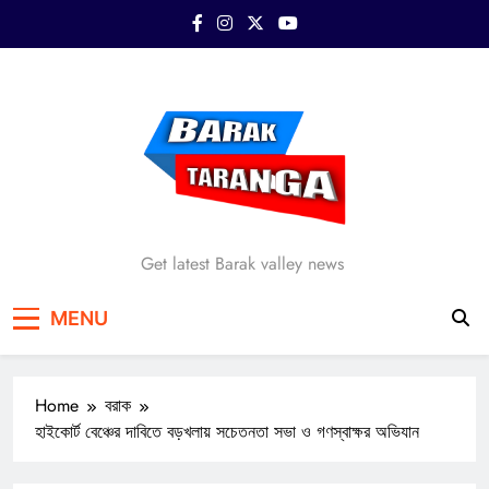
Skip
to
content
Barak Taranga
Get latest Barak valley news
MENU
Home
বরাক
হাইকোর্ট বেঞ্চের দাবিতে বড়খলায় সচেতনতা সভা ও গণস্বাক্ষর অভিযান