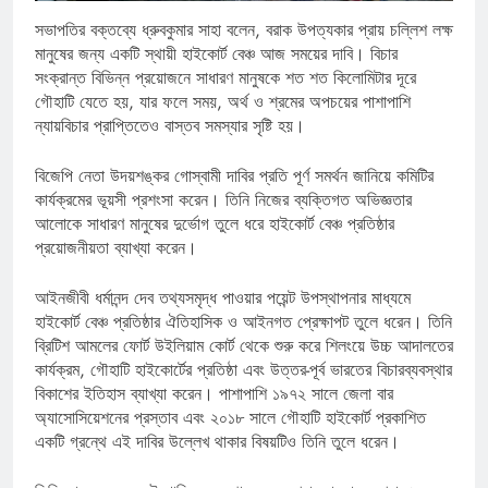
সভাপতির বক্তব্যে ধ্রুবকুমার সাহা বলেন, বরাক উপত্যকার প্রায় চল্লিশ লক্ষ
মানুষের জন্য একটি স্থায়ী হাইকোর্ট বেঞ্চ আজ সময়ের দাবি। বিচার
সংক্রান্ত বিভিন্ন প্রয়োজনে সাধারণ মানুষকে শত শত কিলোমিটার দূরে
গৌহাটি যেতে হয়, যার ফলে সময়, অর্থ ও শ্রমের অপচয়ের পাশাপাশি
ন্যায়বিচার প্রাপ্তিতেও বাস্তব সমস্যার সৃষ্টি হয়।
বিজেপি নেতা উদয়শঙ্কর গোস্বামী দাবির প্রতি পূর্ণ সমর্থন জানিয়ে কমিটির
কার্যক্রমের ভূয়সী প্রশংসা করেন। তিনি নিজের ব্যক্তিগত অভিজ্ঞতার
আলোকে সাধারণ মানুষের দুর্ভোগ তুলে ধরে হাইকোর্ট বেঞ্চ প্রতিষ্ঠার
প্রয়োজনীয়তা ব্যাখ্যা করেন।
আইনজীবী ধর্মানন্দ দেব তথ্যসমৃদ্ধ পাওয়ার পয়েন্ট উপস্থাপনার মাধ্যমে
হাইকোর্ট বেঞ্চ প্রতিষ্ঠার ঐতিহাসিক ও আইনগত প্রেক্ষাপট তুলে ধরেন। তিনি
ব্রিটিশ আমলের ফোর্ট উইলিয়াম কোর্ট থেকে শুরু করে শিলংয়ে উচ্চ আদালতের
কার্যক্রম, গৌহাটি হাইকোর্টের প্রতিষ্ঠা এবং উত্তর-পূর্ব ভারতের বিচারব্যবস্থার
বিকাশের ইতিহাস ব্যাখ্যা করেন। পাশাপাশি ১৯৭২ সালে জেলা বার
অ্যাসোসিয়েশনের প্রস্তাব এবং ২০১৮ সালে গৌহাটি হাইকোর্ট প্রকাশিত
একটি গ্রন্থে এই দাবির উল্লেখ থাকার বিষয়টিও তিনি তুলে ধরেন।