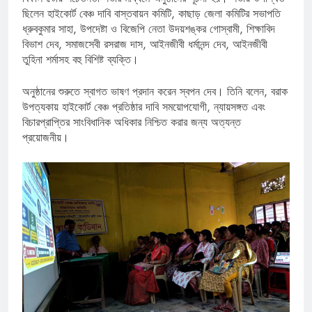
ছিলেন হাইকোর্ট বেঞ্চ দাবি বাস্তবায়ন কমিটি, কাছাড় জেলা কমিটির সভাপতি
ধ্রুবকুমার সাহা, উপদেষ্টা ও বিজেপি নেতা উদয়শঙ্কর গোস্বামী, শিক্ষাবিদ
বিভাশ দেব, সমাজসেবী রসরাজ দাস, আইনজীবী ধর্মানন্দ দেব, আইনজীবী
তুহিনা শর্মাসহ বহু বিশিষ্ট ব্যক্তি।
অনুষ্ঠানের শুরুতে স্বাগত ভাষণ প্রদান করেন স্বপন দেব। তিনি বলেন, বরাক
উপত্যকায় হাইকোর্ট বেঞ্চ প্রতিষ্ঠার দাবি সময়োপযোগী, ন্যায়সঙ্গত এবং
বিচারপ্রাপ্তির সাংবিধানিক অধিকার নিশ্চিত করার জন্য অত্যন্ত
প্রয়োজনীয়।