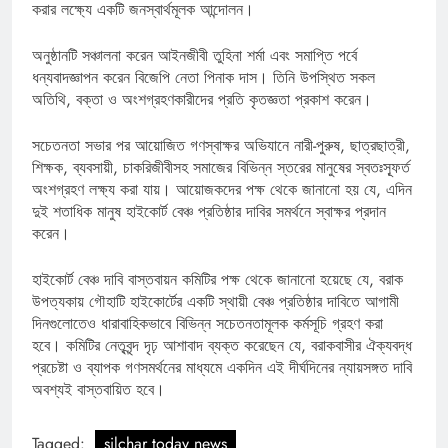
করার লক্ষ্যে একটি জনস্বার্থমূলক আন্দোলন।
অনুষ্ঠানটি সঞ্চালনা করেন আইনজীবী তুহিনা শর্মা এবং সমাপ্তি পর্বে
ধন্যবাদজ্ঞাপন করেন বিজেপি নেতা পিনাক দাস। তিনি উপস্থিত সকল
অতিথি, বক্তা ও অংশগ্রহণকারীদের প্রতি কৃতজ্ঞতা প্রকাশ করেন।
সচেতনতা সভার পর আয়োজিত গণস্বাক্ষর অভিযানে নারী-পুরুষ, ছাত্রছাত্রী,
শিক্ষক, ব্যবসায়ী, চাকরিজীবীসহ সমাজের বিভিন্ন স্তরের মানুষের স্বতঃস্ফূর্ত
অংশগ্রহণ লক্ষ্য করা যায়। আয়োজকদের পক্ষ থেকে জানানো হয় যে, এদিন
দুই শতাধিক মানুষ হাইকোর্ট বেঞ্চ প্রতিষ্ঠার দাবির সমর্থনে স্বাক্ষর প্রদান
করেন।
হাইকোর্ট বেঞ্চ দাবি বাস্তবায়ন কমিটির পক্ষ থেকে জানানো হয়েছে যে, বরাক
উপত্যকায় গৌহাটি হাইকোর্টের একটি স্থায়ী বেঞ্চ প্রতিষ্ঠার দাবিতে আগামী
দিনগুলোতেও ধারাবাহিকভাবে বিভিন্ন সচেতনতামূলক কর্মসূচি গ্রহণ করা
হবে। কমিটির নেতৃবৃন্দ দৃঢ় আশাবাদ ব্যক্ত করেছেন যে, বরাকবাসীর ঐক্যবদ্ধ
প্রচেষ্টা ও ব্যাপক গণসমর্থনের মাধ্যমে একদিন এই দীর্ঘদিনের ন্যায়সঙ্গত দাবি
অবশ্যই বাস্তবায়িত হবে।
Tagged:
silchar today news