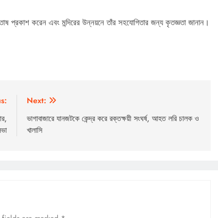
োষ প্রকাশ করেন এবং মন্দিরের উন্নয়নে তাঁর সহযোগিতার জন্য কৃতজ্ঞতা জানান।
s:
Next:
ার,
ভাগাবাজারে যানজটকে কেন্দ্র করে রক্তক্ষয়ী সংঘর্ষ, আহত লরি চালক ও
সভা
খালাসি