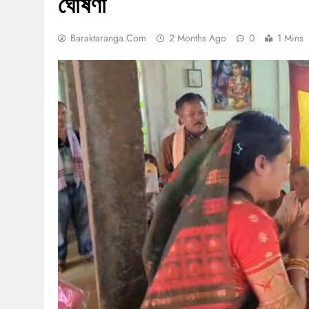
ঘোষণা
Baraktaranga.com
2 Months Ago
0
1 Mins