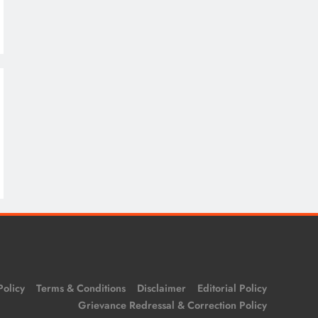
Policy
Terms & Conditions
Disclaimer
Editorial Policy
Grievance Redressal & Correction Policy