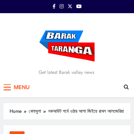
Skip
to
content
Barak Taranga
Get latest Barak valley news
MENU
Home
খেলাধুলা
নকআউট পর্বে ওঠার আশা জিইয়ে রাখল আলজেরিয়া