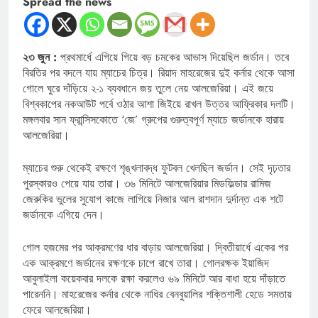
Spread the news
২৩ জুন :
প্রথমার্ধে এগিয়ে গিয়ে বড় চমকের আভাস দিয়েছিল জর্ডান। তবে
বিরতির পর বদলে যায় ম্যাচের চিত্র। রিয়াদ মাহরেজের দুই কর্নার থেকে আসা
গোলে ঘুরে দাঁড়িয়ে ২-১ ব্যবধানে জয় তুলে নেয় আলজেরিয়া। এই জয়ে
বিশ্বকাপের নকআউট পর্বে ওঠার আশা জিইয়ে রাখল উত্তর আফ্রিকার দলটি।
মঙ্গলবার সান ফ্রান্সিসকোতে ‘জে’ গ্রুপের গুরুত্বপূর্ণ ম্যাচে জর্ডানকে হারায়
আলজেরিয়া।
ম্যাচের শুরু থেকেই রক্ষণে শৃঙ্খলাবদ্ধ ফুটবল খেলছিল জর্ডান। সেই দৃঢ়তার
পুরস্কারও পেয়ে যায় তারা। ৩৬ মিনিটে আলজেরিয়ার মিডফিল্ডার রামিজ
জেরুকির ভুলের সুযোগ কাজে লাগিয়ে নিজার আল রাশদান দুর্দান্ত এক শটে
জর্ডানকে এগিয়ে দেন।
গোল হজমের পর আক্রমণের ধার বাড়ায় আলজেরিয়া। দ্বিতীয়ার্ধে একের পর
এক আক্রমণে জর্ডানের রক্ষণকে চাপে রাখে তারা। গোলরক্ষক ইয়াজিদ
আবুলাইলা কয়েকবার দলকে রক্ষা করলেও ৬৯ মিনিটে আর বাধা হয়ে দাঁড়াতে
পারেননি। মাহরেজের কর্নার থেকে নাধির বেনবুয়ালির শক্তিশালী হেডে সমতায়
ফেরে আলজেরিয়া।