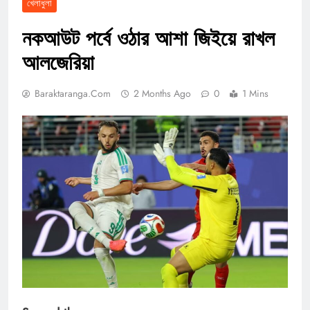
খেলাধুলা
নকআউট পর্বে ওঠার আশা জিইয়ে রাখল
আলজেরিয়া
Baraktaranga.com
2 Months Ago
0
1 Mins