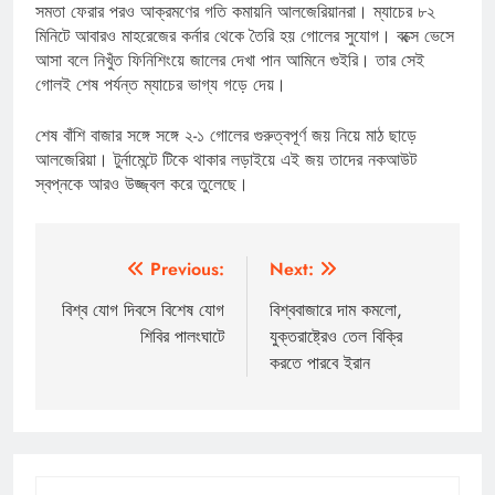
সমতা ফেরার পরও আক্রমণের গতি কমায়নি আলজেরিয়ানরা। ম্যাচের ৮২
মিনিটে আবারও মাহরেজের কর্নার থেকে তৈরি হয় গোলের সুযোগ। বক্সে ভেসে
আসা বলে নিখুঁত ফিনিশিংয়ে জালের দেখা পান আমিনে গুইরি। তার সেই
গোলই শেষ পর্যন্ত ম্যাচের ভাগ্য গড়ে দেয়।
শেষ বাঁশি বাজার সঙ্গে সঙ্গে ২-১ গোলের গুরুত্বপূর্ণ জয় নিয়ে মাঠ ছাড়ে
আলজেরিয়া। টুর্নামেন্টে টিকে থাকার লড়াইয়ে এই জয় তাদের নকআউট
স্বপ্নকে আরও উজ্জ্বল করে তুলেছে।
Post
Previous:
Next:
navigation
বিশ্ব যোগ দিবসে বিশেষ যোগ
বিশ্ববাজারে দাম কমলো,
শিবির পালংঘাটে
যুক্তরাষ্ট্রেও তেল বিক্রি
করতে পারবে ইরান