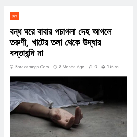
দেশ
বন্ধ ঘরে বাবার পচাগলা দেহ আগলে
তরুণী, খাটের তলা থেকে উদ্ধার
বস্তাবন্দি মা
Baraktaranga.com
8 Months Ago
0
1 Mins