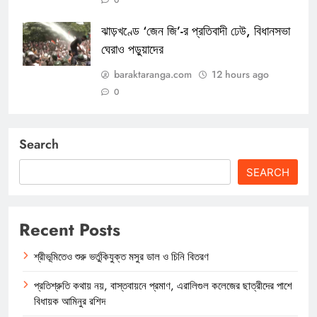
ঝাড়খণ্ডে ‘জেন জি’-র প্রতিবাদী ঢেউ, বিধানসভা
ঘেরাও পড়ুয়াদের
baraktaranga.com
12 hours ago
0
Search
SEARCH
Recent Posts
শ্রীভূমিতেও শুরু ভর্তুকিযুক্ত মসুর ডাল ও চিনি বিতরণ
প্রতিশ্রুতি কথায় নয়, বাস্তবায়নে প্রমাণ, এরালিগুল কলেজের ছাত্রীদের পাশে
বিধায়ক আমিনুর রশিদ