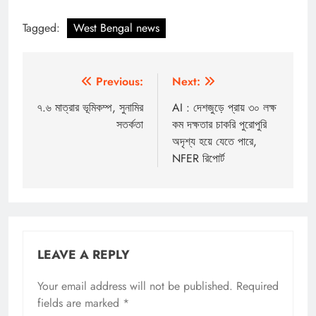
Tagged:
West Bengal news
Post
Previous:
Next:
navigation
৭.৬ মাত্রার ভূমিকম্প, সুনামির
AI : দেশজুড়ে প্রায় ৩০ লক্ষ
সতর্কতা
কম দক্ষতার চাকরি পুরোপুরি
অদৃশ্য হয়ে যেতে পারে,
NFER রিপোর্ট
LEAVE A REPLY
Your email address will not be published.
Required
fields are marked
*