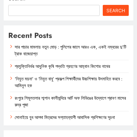
SEARCH
Recent Posts
সার পাচার মামলায় নতুন মোড় : পুলিশের জালে আরও এক, একই নম্বরের দু’টি
ট্রাক বাজেয়াপ্ত
প্রযুক্তিনির্ভর আধুনিক কৃষি পদ্ধতি গ্রহণের আহ্বান কিশোর নাথের
‘নিযুত ময়না’ ও ‘নিযুত বাবু’ প্রকল্প শিক্ষার্থীদের উচ্চশিক্ষায় উৎসাহিত করবে :
আমিনুল হক
রংপুরে শিমূলতলার শ্মশান কালীমন্দিরে আর্ট অফ লিভিঙের উদ্যোগে শ্রাবণ মাসের
রুদ্র পূজা
সোনাইয়ে যুব আপদা মিত্রদের সপ্তাহব্যাপী আবাসিক প্রশিক্ষণের সূচনা