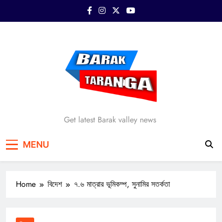
Skip
to
content
Barak Taranga
Get latest Barak valley news
MENU
Home
বিদেশ
৭.৬ মাত্রার ভূমিকম্প, সুনামির সতর্কতা