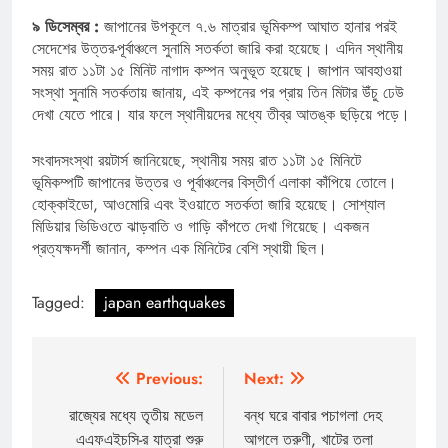
৯ ডিসেম্বর :
জাপানের উপকূলে ৭.৬ মাত্রার ভূমিকম্প আঘাত হানার পরই
সেদেশের উত্তর-পূর্বাঞ্চলে সুনামি সতর্কতা জারি করা হয়েছে। এদিন স্থানীয়
সময় রাত ১১টা ১৫ মিনিট নাগাদ কম্পন অনুভূত হয়েছে। জাপান আবহাওয়া
সংস্থা সুনামি সতর্কতায় জানায়, এই কম্পনের পর প্রায় তিন মিটার উঁচু ঢেউ
দেখা যেতে পারে। যার ফলে স্থানীয়দের মধ্যে তীব্র আতঙ্ক ছড়িয়ে পড়ে।
সংবাদসংস্থা রয়টার্স জানিয়েছে, স্থানীয় সময় রাত ১১টা ১৫ মিনিটে
ভূমিকম্পটি জাপানের উত্তর ও পূর্বাঞ্চলের বিস্তীর্ণ এলাকা কাঁপিয়ে তোলে।
হোক্কাইডো, আওমোরি এবং ইওয়াতে সতর্কতা জারি হয়েছে। সোশ্যাল
মিডিয়ার ভিডিওতে ঝাড়বাতি ও গাড়ি কাঁপতে দেখা গিয়েছে। একজন
প্রত্যক্ষদর্শী জানান, কম্পন এক মিনিটের বেশি স্থায়ী ছিল।
Tagged:
japan earthquakes
Post
Previous:
Next:
navigation
রাজ্যের মধ্যে তৃতীয় মডেল
বন্ধ ঘরে বাবার পচাগলা দেহ
এএফএইচসি-র যাত্রা শুরু
আগলে তরুণী, খাটের তলা