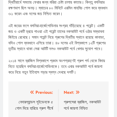
দ্বিতীয়ার্ধে সমতায় ফেরার জন্য মরিয়া চেষ্টা চালায় কাতার। কিন্তু বসনিয়ার
রক্ষণভাগ ছিল অনড়। ম্যাচের ৮০ মিনিটে এরমিন মাহমিচ গোল করে ব্যবধান
৩-১ করেন এবং দলের জয় নিশ্চিত করেন।
এই জয়ের ফলে বসনিয়া-হার্জেগোভিনার সংগ্রহ দাঁড়িয়েছে ৪ পয়েন্ট। একটি
জয় ও একটি ড্রয়ে পাওয়া এই পয়েন্ট তাদের নকআউট পর্বে ওঠার সম্ভাবনা
জিইয়ে রেখেছে। সমান পয়েন্ট নিয়ে গ্রুপের দ্বিতীয় স্থানে রয়েছে কানাডা,
যদিও গোল ব্যবধানে এগিয়ে তারা। ৪৮ দলের এই বিশ্বকাপে ১২টি গ্রুপের
তৃতীয় স্থানে থাকা সেরা আটটি দলও নকআউট পর্বে খেলার সুযোগ পাবে।
২০১৪ সালে ব্রাজিল বিশ্বকাপে প্রথম অংশগ্রহণেই গ্রুপ পর্ব থেকে বিদায়
নিতে হয়েছিল বসনিয়া-হার্জেগোভিনাকে। তবে এবার নকআউট পর্বে জায়গা
করে নিয়ে নতুন ইতিহাস গড়ার স্বপ্ন দেখছে দলটি।
Post
Previous:
Next:
navigation
নেদারল্যান্ডস সুইডেনকে ৫
গ্রুপসেরা ব্রাজিল, নকআউট
গোল দিয়ে হারিয়ে গ্রুপ শীর্ষে
পর্বে জায়গা নিশ্চিত