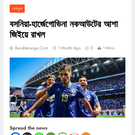
খেলাধুলা
বসনিয়া-হার্জেগোভিনা নকআউটের আশা
জিইয়ে রাখল
Baraktaranga.com
1 Month Ago
0
1 Mins
Spread the news