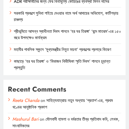
ADR পরীক্ষার্থীদের জন্য ফের বিনামূল্যে কোচিঙের ব্যবস্থা মিলন দাসের
সরকারি প্রকল্পে সুবিধা পাইয়ে দেওয়ার নামে অর্থ আদায়ের অভিযোগ, কাটিগড়ায়
চাঞ্চল্য
শ্রীভূমিতে আসন্ন স্বাধীনতা দিবস পালনে ‘হর ঘর তিরঙ্গা’ ‘বন্দে মাতরম’-এর ১৫০
বছর উপলক্ষেও কার্যক্রম
মহাবীর পাবলিক স্কুলে ‘মুখ্যমন্ত্রীর নিযুত ময়না’ প্রকল্পের প্রপত্র বিতরণ
কাছাড়ে ‘হর ঘর তিরঙ্গা’ ও ‘বিভাজন বিভীষিকা স্মৃতি দিবস’ পালনে চূড়ান্ত
প্রস্তুতি
Recent Comments
Reeta Chanda
on
সাহিত্যযাত্রায় নতুন অধ্যায় ‘প্রতাপ’-এর, প্রথম
খণ্ডের আনুষ্ঠানিক প্রকাশ
Mashurul Bari
on
মৌলবাদী হামলা ও বর্বরতার তীব্র প্রতিবাদ কবি, লেখক,
সাংবাদিকদের