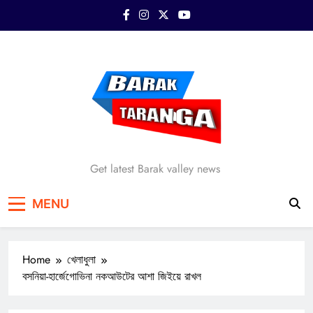
Skip
to
content
Barak Taranga
Get latest Barak valley news
MENU
Home
খেলাধুলা
বসনিয়া-হার্জেগোভিনা নকআউটের আশা জিইয়ে রাখল