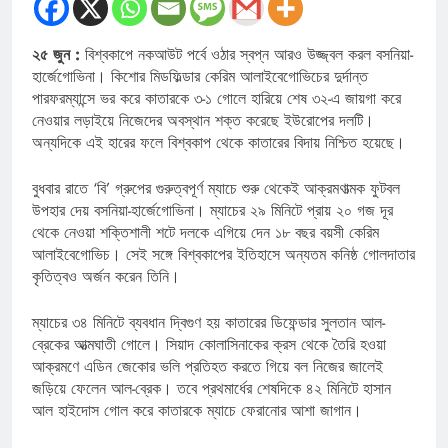
২৫ জুন :
বিশ্বকাপে নকআউট পর্বে ওঠার স্বপ্ন আরও উজ্জ্বল করল বসনিয়া-
হার্জেগোভিনা। কিশোর মিডফিল্ডার কেরিম আলাইবেগোভিচের দুর্দান্ত
পারফরম্যান্সে ভর করে কাতারকে ৩-১ গোলে হারিয়ে শেষ ৩২-এ জায়গা করে
নেওয়ার লড়াইয়ে নিজেদের অবস্থান শক্ত করেছে ইউরোপের দলটি।
অন্যদিকে এই হারের ফলে বিশ্বকাপ থেকে কাতারের বিদায় নিশ্চিত হয়েছে।
বুধবার রাতে ‘বি’ গ্রুপের গুরুত্বপূর্ণ ম্যাচে শুরু থেকেই আক্রমণাত্মক ফুটবল
উপহার দেয় বসনিয়া-হার্জেগোভিনা। ম্যাচের ২৯ মিনিটে প্রায় ২০ গজ দূর
থেকে নেওয়া শক্তিশালী শটে দলকে এগিয়ে দেন ১৮ বছর বয়সী কেরিম
আলাইবেগোভিচ। সেই সঙ্গে বিশ্বকাপের ইতিহাসে অন্যতম কনিষ্ঠ গোলদাতার
কৃতিত্বও অর্জন করেন তিনি।
ম্যাচের ৩৪ মিনিটে ব্যবধান দ্বিগুণ হয় কাতারের ডিফেন্ডার সুলতান আল-
ব্রেকের আত্মঘাতী গোলে। সিয়াদ কোলাসিনাকের ক্রস থেকে তৈরি হওয়া
আক্রমণে এডিন জেকোর ভলি প্রতিহত করতে গিয়ে বল নিজের জালেই
জড়িয়ে ফেলেন আল-ব্রেক। তবে প্রথমার্ধের শেষদিকে ৪২ মিনিটে হাসান
আল হাইদোস গোল করে কাতারকে ম্যাচে ফেরানোর আশা জাগান।