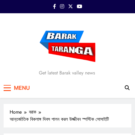
Skip
to
content
Barak Taranga
Get latest Barak valley news
MENU
Home
বরাক
আন্তর্জাতিক বিকলাঙ্গ দিবস পালন করল উজ্জীবন স্পস্টিক সোসাইটি