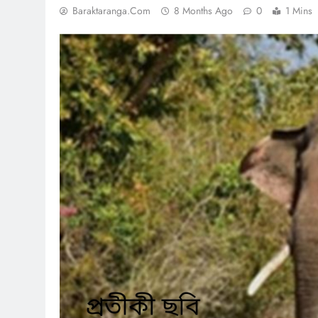
Baraktaranga.com
8 Months Ago
0
1 Mins