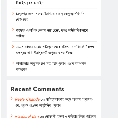
বিবাহিত যুবক কালাইনে
ডিব্রুগড় জেলা সফরে টেঙাখাতে ধান ক্রয়কেন্দ্র পরিদর্শন
কৌশিকের
রাজ্যের একাধিক জেলায় নয়া SSP, দরঙে শর্মিষ্ঠা-বিশ্বনাথে
আসিফ
২০২৫ সালের বন্যার ক্ষতিপূরণ থেকে বঞ্চিত ৭১ পরিবার! নিরপেক্ষ
তদন্তের দাবি সীমান্তবর্তী রংপুরের বানভাসীদের
লালাছড়ায় আধুনিক রূপ নিয়ে আত্মপ্রকাশ পঞ্জাব ন্যাশনাল
ব্যাঙ্কের
Recent Comments
Reeta Chanda
on
সাহিত্যযাত্রায় নতুন অধ্যায় ‘প্রতাপ’-
এর, প্রথম খণ্ডের আনুষ্ঠানিক প্রকাশ
Mashurul Bari
on
মৌলবাদী হামলা ও বর্বরতার তীব্র প্রতিবাদ