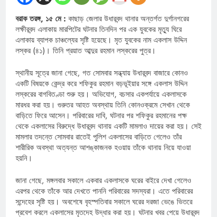
বরাক তরঙ্গ, ১৫ মে :
কাছাড় জেলার উধারবন্দ থানার অন্তর্গত দুর্গানগরের
লক্ষীরবন্দ এলাকায় মারপিটের ঘটনার তিনদিন পর এক যুবকের মৃত্যু ঘিরে
এলাকায় ব্যাপক চাঞ্চল্যের সৃষ্টি হয়েছে। মৃত যুবকের নাম একলাস উদ্দিন
লস্কর (৪১)। তিনি প্রয়াত আব্দুর রহমান লস্করের পুত্র।
স্থানীয় সূত্রে জানা গেছে, গত সোমবার সন্ধ্যায় উধারবন্দ বাজারে কোনও
একটি বিষয়কে কেন্দ্র করে শফিকুর রহমান বড়ভূইয়ার সঙ্গে একলাস উদ্দিন
লস্করের বাগবিতণ্ডা শুরু হয়। অভিযোগ, বচসার একপর্যায়ে একলাসকে
মারধর করা হয়। গুরুতর আহত অবস্থায় তিনি কোনওক্রমে সেখান থেকে
বাড়িতে ফিরে আসেন। পরিবারের দাবি, ঘটনার পর শফিকুর রহমানের পক্ষ
থেকে একলাসের বিরুদ্ধে উধারবন্দ থানায় একটি মামলাও দায়ের করা হয়। সেই
মামলার তদন্তে সোমবার রাতেই পুলিশ একলাসের বাড়িতে গেলেও তাঁর
শারীরিক অবস্থা অত্যন্ত আশঙ্কাজনক হওয়ায় তাঁকে থানায় নিয়ে যাওয়া
হয়নি।
জানা গেছে, মঙ্গলবার সকালে একবার একলাসকে ঘরের বাইরে দেখা গেলেও
এরপর থেকে তাঁকে আর দেখতে পাননি পরিবারের সদস্যরা। এতে পরিবারের
সন্দেহের সৃষ্টি হয়। অবশেষে বৃহস্পতিবার সকালে ঘরের দরজা ভেঙে ভিতরে
প্রবেশ করলে একলাসের মৃতদেহ উদ্ধার করা হয়। ঘটনার খবর পেয়ে উধারবন্দ