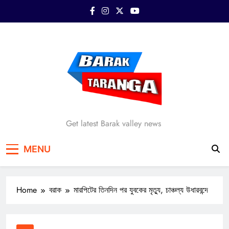
Skip
to
content
Barak Taranga
Get latest Barak valley news
MENU
Home
বরাক
মারপিটের তিনদিন পর যুবকের মৃত্যু, চাঞ্চল্য উধারবন্দে