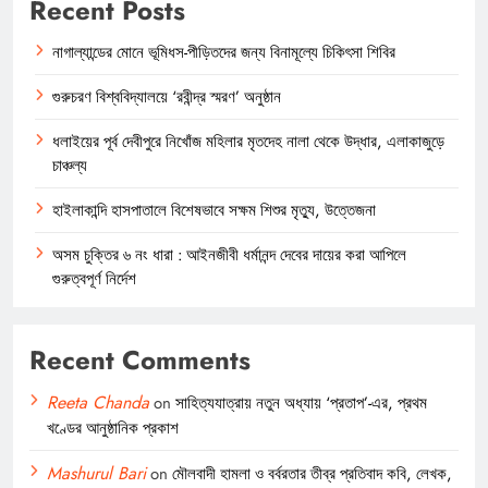
Recent Posts
নাগাল্যান্ডের মোনে ভূমিধস-পীড়িতদের জন্য বিনামূল্যে চিকিৎসা শিবির
গুরুচরণ বিশ্ববিদ্যালয়ে ‘রবীন্দ্র স্মরণ’ অনুষ্ঠান
ধলাইয়ের পূর্ব দেবীপুরে নিখোঁজ মহিলার মৃতদেহ নালা থেকে উদ্ধার, এলাকাজুড়ে
চাঞ্চল্য
হাইলাকান্দি হাসপাতালে বিশেষভাবে সক্ষম শিশুর মৃত্যু, উত্তেজনা
অসম চুক্তির ৬ নং ধারা : আইনজীবী ধর্মানন্দ দেবের দায়ের করা আপিলে
গুরুত্বপূর্ণ নির্দেশ
Recent Comments
Reeta Chanda
on
সাহিত্যযাত্রায় নতুন অধ্যায় ‘প্রতাপ’-এর, প্রথম
খণ্ডের আনুষ্ঠানিক প্রকাশ
Mashurul Bari
on
মৌলবাদী হামলা ও বর্বরতার তীব্র প্রতিবাদ কবি, লেখক,