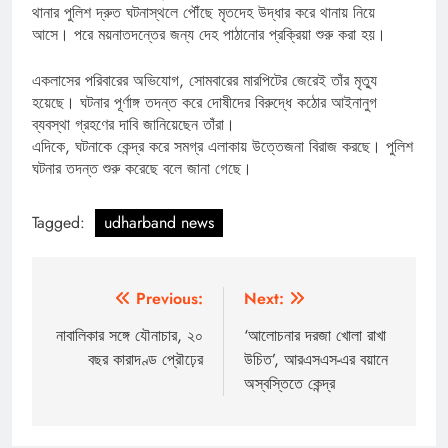
থানার পুলিশ দ্রুত ঘটনাস্থলে পৌঁছে মৃতদেহ উদ্ধার করে থানায় নিয়ে
আসে। পরে ময়নাতদন্তের জন্য দেহ পাঠানোর প্রক্রিয়া শুরু করা হয়।
একলাসের পরিবারের অভিযোগ, সোমবারের মারপিটের জেরেই তাঁর মৃত্যু
হয়েছে। ঘটনার পূর্ণাঙ্গ তদন্ত করে দোষীদের বিরুদ্ধে কঠোর আইনানুগ
ব্যবস্থা গ্রহণের দাবি জানিয়েছেন তাঁরা।
এদিকে, ঘটনাকে কেন্দ্র করে সমগ্র এলাকায় উত্তেজনা বিরাজ করছে। পুলিশ
ঘটনার তদন্ত শুরু করেছে বলে জানা গেছে।
Tagged:
udharband news
Post
Previous:
Next:
navigation
নাবালিকার সঙ্গে যৌনাচার, ২০
‘আলোচনার দরজা খোলা রাখা
বছর কারাদণ্ড প্রৌঢ়ের
উচিত’, আরএসএস-এর বয়ানে
অস্বস্তিতে কেন্দ্র