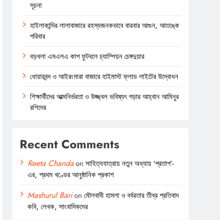
সূচনা
হাইলাকান্দির লালাবাজারে রহস্যজনকভাবে বারবার আগুন, আতঙ্কে
পরিবার
বড়খলা এমএলএ কাপ ফুটবলে চ্যাম্পিয়ন চেঙ্গদুয়ার
ধোয়ারবন্দ ও আইরংমারা বাজারে হাইমাস্ট ফ্লাড লাইটের উদ্বোধন
শিক্ষার্থীদের আত্মনির্ভরতা ও উজ্জ্বল ভবিষ্যৎ গড়ার আহ্বান আমিনুর
রশিদের
Recent Comments
Reeta Chanda
on
সাহিত্যযাত্রায় নতুন অধ্যায় ‘প্রতাপ’-
এর, প্রথম খণ্ডের আনুষ্ঠানিক প্রকাশ
Mashurul Bari
on
মৌলবাদী হামলা ও বর্বরতার তীব্র প্রতিবাদ
কবি, লেখক, সাংবাদিকদের