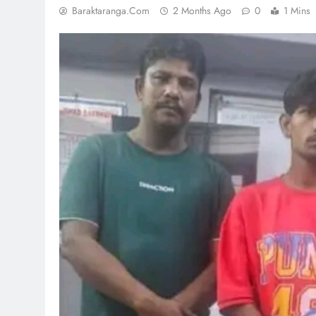
Baraktaranga.com
2 Months Ago
0
1 Mins