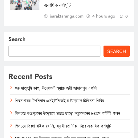
একাধিক কর্মসূচি
baraktaranga.com
4 hours ago
0
Search
SEARCH
Recent Posts
শুরু মাতৃভূমি কাপ, উদ্বোধনী ম্যাচে জয়ী জামালপুর এফসি
শিবসাগরের টিপমিয়ায় এসইউসিআই-র উদ্যোগে চিকিৎসা শিবির
শিলচরে কংগ্রেসের উদ্যোগে ভারত ছাড়ো আন্দোলনের ৮৪তম বার্ষিকী পালন
শিলচরে তিরঙ্গা বাইক র‍্যালি, স্বাধীনতা দিবস ঘিরে একাধিক কর্মসূচি