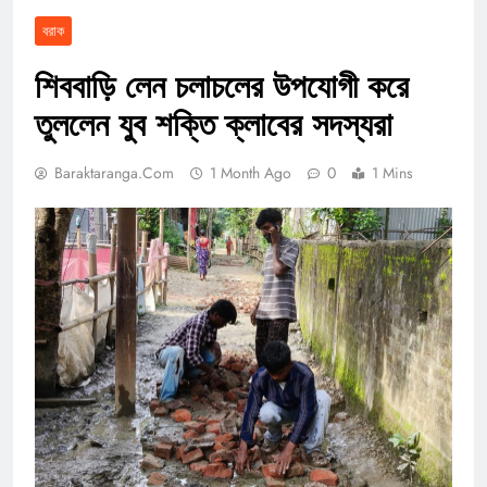
বরাক
শিববাড়ি লেন চলাচলের উপযোগী করে
তুললেন যুব শক্তি ক্লাবের সদস্যরা
Baraktaranga.com
1 Month Ago
0
1 Mins