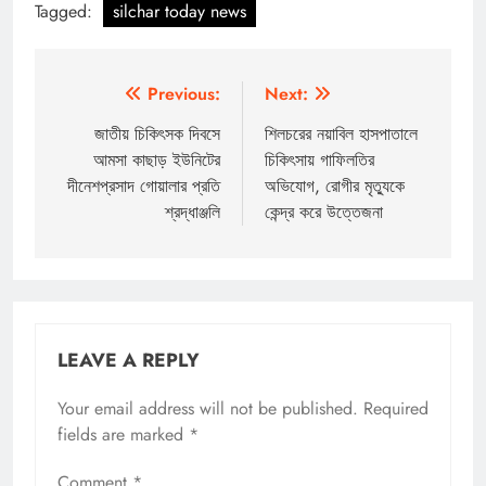
Tagged:
silchar today news
Post
Previous:
Next:
navigation
জাতীয় চিকিৎসক দিবসে
শিলচরের নয়াবিল হাসপাতালে
আমসা কাছাড় ইউনিটের
চিকিৎসায় গাফিলতির
দীনেশপ্রসাদ গোয়ালার প্রতি
অভিযোগ, রোগীর মৃত্যুকে
শ্রদ্ধাঞ্জলি
কেন্দ্র করে উত্তেজনা
LEAVE A REPLY
Your email address will not be published.
Required
fields are marked
*
Comment
*