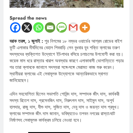
Spread the news
বরাক তরঙ্গ, ১ জুলাই :
পুর নিগমের ১৮ নম্ভর ওয়ার্ডের আশ্রম রোডের বাইশ
ফুটি এলাকার দীর্ঘদিনের বেহাল শিববাড়ি লেন বুধবার যুব শক্তি ক্লাবের তরুণ
সদস্যদের ব্যক্তিগত উদ্যোগে ইট-পাথর বসিয়ে চলাচলের উপযোগী করা হয়।
কয়েক মাস ধরে রাস্তার খারাপ অবস্থার কারণে এলাকাবাসী ভোগান্তিতে পড়ার
পর তারা ক্লাবকে জানালে সদস্যরা সঙ্গে-সঙ্গে মেরামত কাজ শুরু করেন।
স্থানীয়রা ক্লাবের এই সেবামূলক উদ্যোগকে আন্তরিকভাবে স্বাগত
জানিয়েছেন।
এদিন সহযোগিতা ছিলেন সভাপতি গোবিন্দ দাস, সম্পাদক জীৎ দাস, কার্যকরী
সদস্য রিতেশ দাস, প্রসেনজিৎ দাস, নিরুৎপল দাস, সাইমুল দাস, অপূর্ব
হালদার, রাজু দাস, যীশু দাস, সুজিত দাস, দেবু দাস ও জয়ন্ত দাস প্রমুখ।
ক্লাবের সম্পাদক জীৎ দাস জানান, ভবিষ্যতেও তপবন নগরের রাস্তা-ঘাট
নির্মাণসহ সেবামূলক কার্যক্রম চলিয়ে নেওয়া হবে।