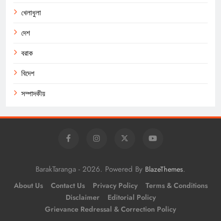
খেলাধুলা
দেশ
বরাক
বিদেশ
সম্পাদকীয়
BarakTaranga - 2026. Powered By
.
BlazeThemes
About Us
Contact Us
Privacy Policy
Terms & Conditions
Disclaimer
Editorial Policy
Grievance Redressal & Correction Policy